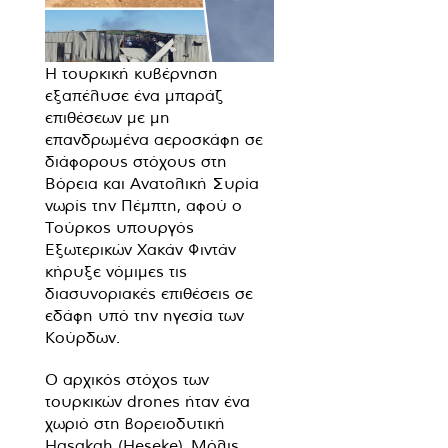
Η τουρκική κυβέρνηση
εξαπέλυσε ένα μπαράζ
επιθέσεων με μη
επανδρωμένα αεροσκάφη σε
διάφορους στόχους στη
Βόρεια και Ανατολική Συρία
νωρίς την Πέμπτη, αφού ο
Τούρκος υπουργός
Εξωτερικών Χακάν Φιντάν
κήρυξε νόμιμες τις
διασυνοριακές επιθέσεις σε
εδάφη υπό την ηγεσία των
Κούρδων.
Ο αρχικός στόχος των
τουρκικών drones ήταν ένα
χωριό στη βορειοδυτική
Hasakah (Heseke). Μόλις