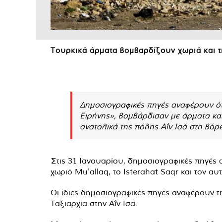
Τουρκικά άρματα βομβαρδίζουν χωριά και τι
Δημοσιογραφικές πηγές αναφέρουν ότ
Ειρήνης», βομβάρδισαν με άρματα και
ανατολικά της πόλης Αΐν Ισά στη βόρ
Στις 31 Ιανουαρίου, δημοσιογραφικές πηγές α
χωριό Mu'allaq, το Isterahat Saqr και τον α
Οι ίδιες δημοσιογραφικές πηγές αναφέρουν τ
Ταξιαρχία στην Αΐν Ισά.