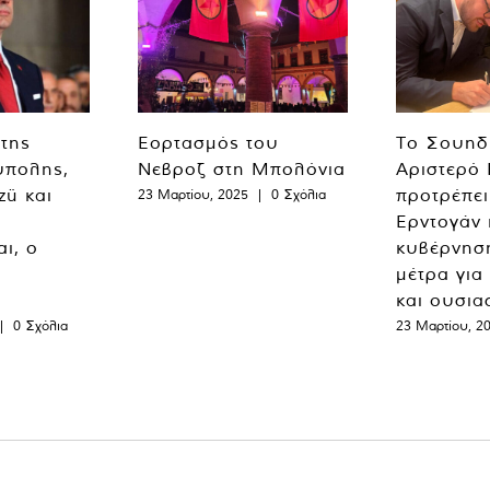
 της
Εορτασμός του
Το Σουηδ
ύπολης,
Νεβροζ στη Μπολόνια
Αριστερό
zü και
προτρέπει
23 Μαρτίου, 2025
|
0 Σχόλια
Ερντογάν 
ι, ο
κυβέρνησ
μέτρα για
και ουσια
|
0 Σχόλια
23 Μαρτίου, 2