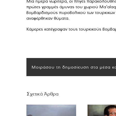
Μια ημέρα νωρίτερα, οι πηγές παρακολούθησ
πρώτες γραμμές άμυνας του χωριού Ma'alaq, 
βομβαρδισμούς πυροβολικού των τουρκικών δυ
αναφέρθηκαν θύματα.
Κάμερες κατέγραψαν τους τουρκικούς βομβαρ
Μοιράσου τη δημοσίευση στα μέσα κο
Σχετικά Άρθρα