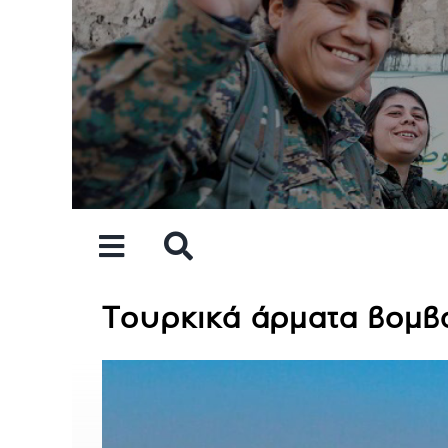
Skip
to
content
Τουρκικά άρματα βομβα