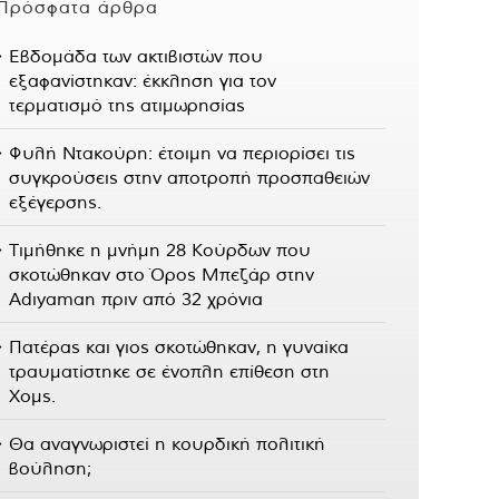
Πρόσφατα άρθρα
Εβδομάδα των ακτιβιστών που
εξαφανίστηκαν: έκκληση για τον
τερματισμό της ατιμωρησίας
Φυλή Ντακούρη: έτοιμη να περιορίσει τις
συγκρούσεις στην αποτροπή προσπαθειών
εξέγερσης.
Τιμήθηκε η μνήμη 28 Κούρδων που
σκοτώθηκαν στο Όρος Μπεζάρ στην
Adıyaman πριν από 32 χρόνια
Πατέρας και γιος σκοτώθηκαν, η γυναίκα
τραυματίστηκε σε ένοπλη επίθεση στη
Χομς.
Θα αναγνωριστεί η κουρδική πολιτική
βούληση;