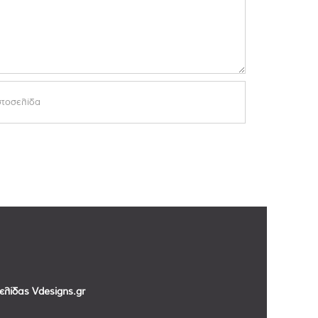
σελίδας
Vdesigns.gr