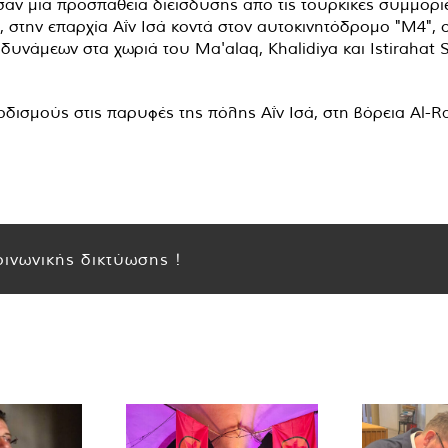
αν μια προσπάθεια διείσδυσης από τις τουρκικές συμμορίε
στην επαρχία Αΐν Ισά κοντά στον αυτοκινητόδρομο "M4", 
νάμεων στα χωριά του Ma'alaq, Khalidiya και Istirahat S
δισμούς στις παρυφές της πόλης Αΐν Ισά, στη βόρεια Al-R
ινωνικής δικτύωσης !