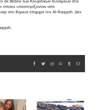
ς σε θέσεις των Κουρδικών δυνάμεων στις
οι οποίες υποστηρίζονταν από
aqr στη βόρεια επαρχία της Al-Raqqah. Δεν
aqqah.
Facebook
Twitter
Reddit
WhatsApp
Tumblr
Email