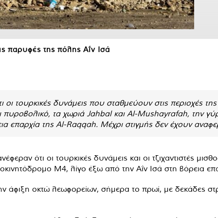
ς παρυφές της πόλης Αΐν Ισά
ι οι τουρκικές δυνάμεις που σταθμεύουν στις περιοχές τ
 πυροβολικό, τα χωριά Jahbal και Al-Mushayrafah, την γύ
εια επαρχία της Al-Raqqah. Μέχρι στιγμής δεν έχουν αναφε
νέφεραν ότι οι τουρκικές δυνάμεις και οι τζιχαντιστές μισ
υτοκινητόδρομο M4, λίγο έξω από την Αΐν Ισά στη βόρεια επ
ην άφιξη οκτώ λεωφορείων, σήμερα το πρωί, με δεκάδες στ