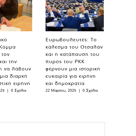
ικό
Ευρωβουλευτές: Το
 Κόμμα
κάλεσμα του Οτσαλάν
 τον
και η κατάπαυση του
και την
πυρός του PKK
η να λάβουν
φέρνουν μια ιστορική
 μια διαρκή
ευκαιρία για ειρήνη
στική ειρήνη
και δημοκρατία
025
|
0 Σχόλια
22 Μαρτίου, 2025
|
0 Σχόλια