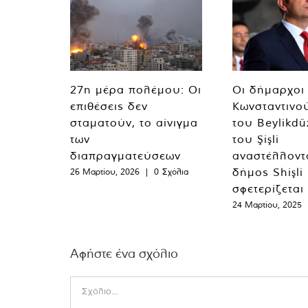
27η μέρα πολέμου: Οι
Οι δήμαρχοι
επιθέσεις δεν
Κωνσταντινο
σταματούν, το αίνιγμα
του Beylikdü
των
του Şişli
διαπραγματεύσεων
αναστέλλοντα
δήμος Shişli
26 Μαρτίου, 2026
|
0 Σχόλια
σφετερίζεται
24 Μαρτίου, 2025
Αφήστε ένα σχόλιο
Comment