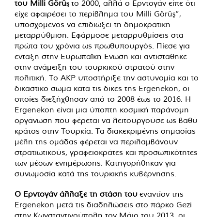
του Milli Görüş
το 2000, αλλά ο Ερντογάν είπε ότι
είχε αφαιρέσει το περίβλημα του Milli Görüş”,
υποσχόμενος να επιδιώξει τη δημοκρατική
μεταρρύθμιση. Εφάρμοσε μεταρρυθμίσεις στα
πρώτα του χρόνια ως πρωθυπουργός. Πίεσε για
ένταξη στην Ευρωπαϊκή Ένωση και αντιστάθηκε
στην ανάμειξη του τουρκικού στρατού στην
πολιτική. Το AKP υποστήριξε την αστυνομία και το
δικαστικό σώμα κατά τις δίκες της Ergenekon, οι
οποίες διεξήχθησαν από το 2008 έως το 2016. Η
Ergenekon είναι μια ύποπτη κοσμική παράνομη
οργάνωση που φέρεται να λειτουργούσε ως βαθύ
κράτος στην Τουρκία. Τα διακεκριμένης σημασίας
μέλη της ομάδας φέρεται να περιλαμβάνουν
στρατιωτικούς, γραφειοκράτες και προσωπικότητες
των μέσων ενημέρωσης. Κατηγορήθηκαν για
συνωμοσία κατά της τουρκικής κυβέρνησης.
Ο Ερντογάν άλλαξε τη στάση του
εναντίον της
Ergenekon μετά τις διαδηλώσεις στο πάρκο Gezi
στην Κωνσταντινούπολη τον Μάιο του 2013, οι