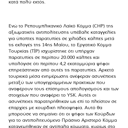
κατά πολύ εκτός.
Ενώ το Ρεπουμπλικανικό Λαϊκό Κόμμα (CHP) της
αξιωματικής αντιπολίτευσης υπέβαλε καταγγελίες
για ύποπτες παρατυπίες σε χιλιάδες κάλπες μετά
τις εκλογές της 14ης Μαΐου, το Εργατικό Κόμμα
Τουρκίας (TİP) ισχυρίστηκε ότι υπήρχαν
παρατυπίες σε περίπου 20.000 κάλπες και
υπολόγισε ότι περίπου 4,2 εκατομμύρια ψήφοι
επηρεάστηκαν από αυτές τις παρατυπίες. Αρκετά
τουρκικά μέσα ενημέρωσης ανέφεραν ασυνέπειες
μεταξύ των υπογεγραμμένων πρακτικών που
αναφέρουν τους επίσημους απολογισμούς και των
στοιχείων που αναφέρει το YSK. Αυτές οι
ασυνέπειες παρατηρήθηκαν ως επί το πλείστον σε
επαρχίες με κουρδική πλειοψηφία. Αυτό θα
μπορούσε να σημαίνει ότι οι ψήφοι των Κούρδων
για το αντιπολιτευόμενο Πράσινο Αριστερό Κόμμα
κατανεμήθηκαν σε αντίπαλα κόμματα, κυρίως στο