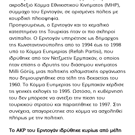
ακροδεξιό Κόμμα Εθνικιστικού Κινήματος (MHP),
σύμμαχο του Ερντογάν, σε ορισμένες πόλεις με
κουρδική πλειοψηφία.
Προηγουμένως, ο Ερντογάν και το κεμαλικό
κατεστημένο της Τουρκίας ήταν οι πιο σκληροί
αντίπαλοι. Ο Ερντογάν υπηρέτησε ως δήμαρχος
της Κωνσταντινούπολης από το 1994 έως το 1998
υπό το Κόμμα Ευημερίας (Refah Partisi), που
ιδρύθηκε από τον Νετζμετίν Ερμπακάν, ο οποίος
ήταν επίσης ο ιδρυτής του διάσημου κινήματος
Milli Görüş, μιας πολιτικής ισλαμιστικής οργάνωσης
που δημιουργήθηκε στα τέλη της δεκαετίας του
1960. Το Κόμμα Ευημερίας του Ερμπακάν κέρδισε
τις γενικές εκλογές το 1995. Ωστόσο, η κυβέρνησή
του δεν μπόρεσε να αντέξει την πίεση του
τουρκικού στρατού και παραιτήθηκε το 1997. Στη
συνέχεια, απαγορεύτηκε στο κόμμα να ασχοληθεί
πλήρως με την πολιτική.
Το ΑΚΡ του Ερντογάν ιδρύθηκε κυρίως από μέλη