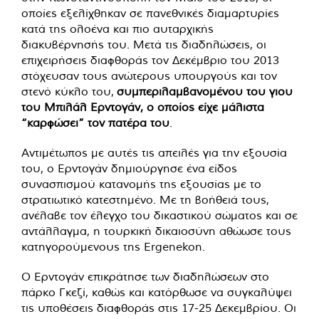
οποίες εξελίχθηκαν σε πανεθνικές διαμαρτυρίες
κατά της ολοένα και πιο αυταρχικής
διακυβέρνησής του. Μετά τις διαδηλώσεις, οι
επιχειρήσεις διαφθοράς τον Δεκέμβριο του 2013
στόχευσαν τους ανώτερους υπουργούς και τον
στενό κύκλο του,
συμπεριλαμβανομένου του γιου
του Μπιλάλ Ερντογάν, ο οποίος είχε μάλιστα
“καρφώσει” τον πατέρα του
.
Αντιμέτωπος με αυτές τις απειλές για την εξουσία
του, ο Ερντογάν δημιούργησε ένα είδος
συνασπισμού κατανομής της εξουσίας με το
στρατιωτικό κατεστημένο. Με τη βοήθειά τους,
ανέλαβε τον έλεγχο του δικαστικού σώματος και σε
αντάλλαγμα, η τουρκική δικαιοσύνη αθώωσε τους
κατηγορούμενους της Ergenekon.
Ο Ερντογάν επικράτησε των διαδηλώσεων στο
πάρκο Γκεζί, καθώς και κατόρθωσε να συγκαλύψει
τις υποθέσεις διαφθοράς στις 17-25 Δεκεμβρίου. Οι