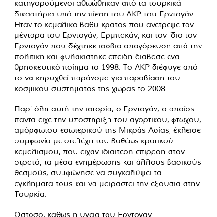
κατηγορούμενοι αθωώθηκαν από τα τουρκικά
δικαστήρια υπό την πίεση του AKP του Ερντογάν.
Ήταν το κεμαλικό βαθύ κράτος που ανέτρεψε τον
μέντορα του Ερντογάν, Ερμπακάν, και τον ίδιο τον
Ερντογάν που δέχτηκε ισόβια απαγόρευση από την
πολιτική και φυλακίστηκε επειδή διάβασε ένα
θρησκευτικό ποίημα το 1998. Το AKP διέφυγε από
το να κηρυχθεί παράνομο για παραβίαση του
κοσμικού συστήματος της χώρας το 2008.
Παρ’ όλη αυτή την ιστορία, ο Ερντογάν, ο οποίος
πάντα είχε την υποστήριξη του αγορτικού, φτωχού,
αμόρφωτου εσωτερικού της Μικράς Ασίας, έκλεισε
συμφωνία με στελέχη του βαθέως κρατικού
κεμαλισμού, που είχαν ιδιαίτερη επιρροή στον
στρατό, τα μέσα ενημέρωσης και άλλους βασικούς
θεσμούς, συμφώνησε να συγκαλύψει τα
εγκλήματά τους και να μοιραστεί την εξουσία στην
Τουρκία.
Ωστόσο, καθώς η υγεία του Ερντογάν