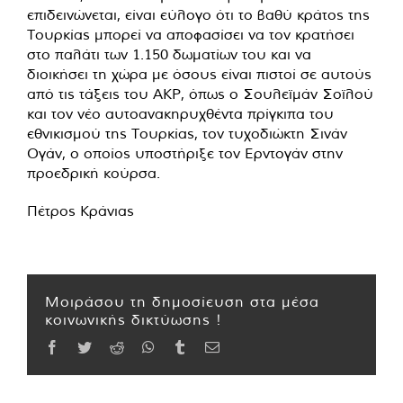
επιδεινώνεται, είναι εύλογο ότι το βαθύ κράτος της
Τουρκίας μπορεί να αποφασίσει να τον κρατήσει
στο παλάτι των 1.150 δωματίων του και να
διοικήσει τη χώρα με όσους είναι πιστοί σε αυτούς
από τις τάξεις του AKP, όπως ο Σουλεϊμάν Σοϊλού
και τον νέο αυτοανακηρυχθέντα πρίγκιπα του
εθνικισμού της Τουρκίας, τον τυχοδιώκτη Σινάν
Ογάν, ο οποίος υποστήριξε τον Ερντογάν στην
προεδρική κούρσα.
Πέτρος Κράνιας
Μοιράσου τη δημοσίευση στα μέσα
κοινωνικής δικτύωσης !
Facebook
Twitter
Reddit
WhatsApp
Tumblr
Email