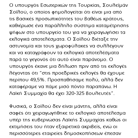
Ο υπουργός Εσωτερικών της Τουρκίας, Σουλεϊμάν
Σοϊλού, ο οποίος φημολογείται ότι είναι μια από
τις βασικές προσωπικότητες του βαθέως κράτους,
καθιέρωσε ένα παράλληλο σύστημα καταμέτρησης
ψήφων στο υπουργείο του για να χειραγωγήσει τα
εκλογικά αποτελέσματα. Ο Σοϊλού διέταξε την
αστυνομία και τους χωροφύλακες να συλλέγουν
και να καταγράφουν τα εκλογικά αποτελέσματα
παρά το γεγονός ότι αυτό είναι παράνομο. Ο
υπουργός έκανε μια δήλωση πριν από τις εκλογές
λέγοντας ότι “στις προεδρικές εκλογές θα έχουμε
περίπου 49,5%. Προσπαθήσαμε πολύ, αλλά δεν
καταφέραμε να πάμε μισό πόντο παραπάνω. Η
Λαϊκή Συμμαχία θα έχει 320-325 βουλευτές”.
Φυσικά, ο Σοϊλού δεν είναι μάντης, αλλά είναι
σαφές ότι χειραγωγήθηκε το εκλογικό αποτέλεσμα
υπέρ της κυβερνώσας Λαϊκής Συμμαχίας καθώς οι
εκτιμήσεις του ήταν εξαιρετικά ακριβείς, ενώ οι
περισσότερες εταιρείες δημοσκοπήσεων έπεσαν