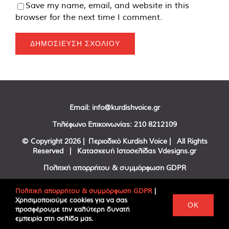
Save my name, email, and website in this
browser for the next time I comment.
Email:
info@kurdishvoice.gr
Τηλέφωνο Επικοινωνίας:
210 8212109
© Copyright
2026 | Περιοδικό Kurdish Voice | All Rights
Reserved | Κατασκευή Ιστοσελίδας
Vdesigns.gr
Πολιτική απορρήτου & συμμόρφωση GDPR
Πολιτική απορρήτου & συμμόρφωση GDPR
|
Χρησιμοποιούμε cookies για να σας
Facebook
Twitter
YouTube
OK
προσφέρουμε την καλύτερη δυνατή
εμπειρία στη σελίδα μας.