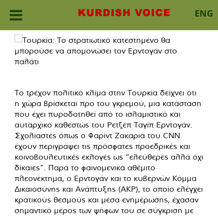
ENG
Skip
to
content
Το τρέχον πολιτικό κλίμα στην Τουρκία δείχνει ότι
η χώρα βρίσκεται προ του γκρεμού, μια κατάσταση
που έχει πυροδοτηθεί από το ισλαμιστικό και
αυταρχικό καθεστώς του Ρετζέπ Ταγίπ Ερντογάν.
Σχολιαστές όπως ο Φαρίντ Ζακαριά του CNN
έχουν περιγράψει τις πρόσφατες προεδρικές και
κοινοβουλευτικές εκλογές ως “ελεύθερες αλλά όχι
δίκαιες”. Παρά το φαινομενικά αθέμιτο
πλεονέκτημα, ο Ερντογάν και το κυβερνών Κόμμα
Δικαιοσύνης και Ανάπτυξης (AKP), το οποίο ελέγχει
κρατικούς θεσμούς και μέσα ενημέρωσης, έχασαν
σημαντικό μέρος των ψήφων του σε σύγκριση με