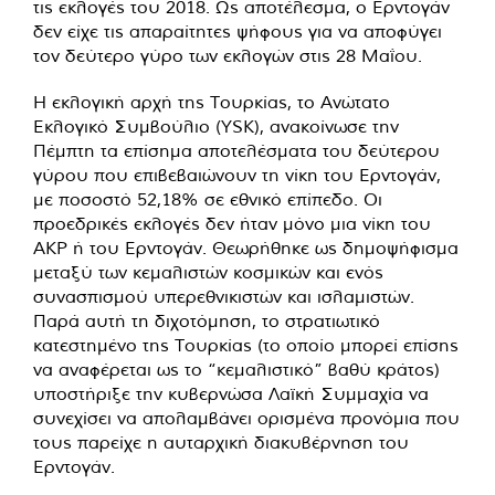
τις εκλογές του 2018. Ως αποτέλεσμα, ο Ερντογάν
δεν είχε τις απαραίτητες ψήφους για να αποφύγει
τον δεύτερο γύρο των εκλογών στις 28 Μαΐου.
Η εκλογική αρχή της Τουρκίας, το Ανώτατο
Εκλογικό Συμβούλιο (YSK), ανακοίνωσε την
Πέμπτη τα επίσημα αποτελέσματα του δεύτερου
γύρου που επιβεβαιώνουν τη νίκη του Ερντογάν,
με ποσοστό 52,18% σε εθνικό επίπεδο. Οι
προεδρικές εκλογές δεν ήταν μόνο μια νίκη του
AKP ή του Ερντογάν. Θεωρήθηκε ως δημοψήφισμα
μεταξύ των κεμαλιστών κοσμικών και ενός
συνασπισμού υπερεθνικιστών και ισλαμιστών.
Παρά αυτή τη διχοτόμηση, το στρατιωτικό
κατεστημένο της Τουρκίας (το οποίο μπορεί επίσης
να αναφέρεται ως το “κεμαλιστικό” βαθύ κράτος)
υποστήριξε την κυβερνώσα Λαϊκή Συμμαχία να
συνεχίσει να απολαμβάνει ορισμένα προνόμια που
τους παρείχε η αυταρχική διακυβέρνηση του
Ερντογάν.