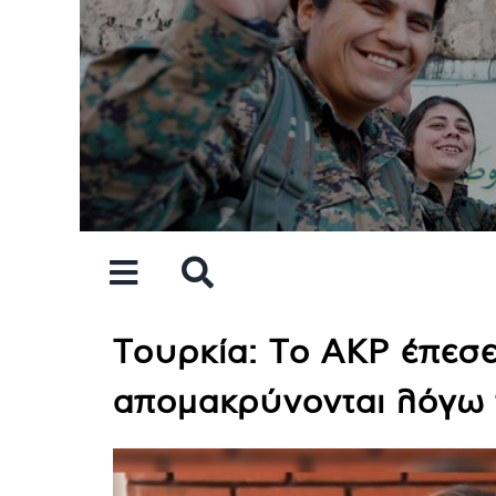
Skip
to
content
Τουρκία: Το AKP έπεσε
απομακρύνονται λόγω τ