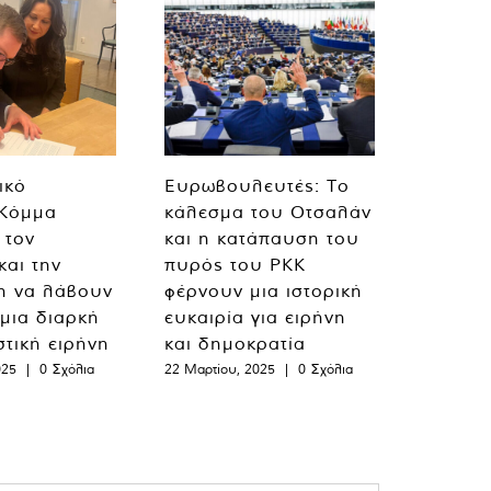
ικό
Ευρωβουλευτές: Το
 Κόμμα
κάλεσμα του Οτσαλάν
 τον
και η κατάπαυση του
και την
πυρός του PKK
η να λάβουν
φέρνουν μια ιστορική
 μια διαρκή
ευκαιρία για ειρήνη
στική ειρήνη
και δημοκρατία
025
|
0 Σχόλια
22 Μαρτίου, 2025
|
0 Σχόλια