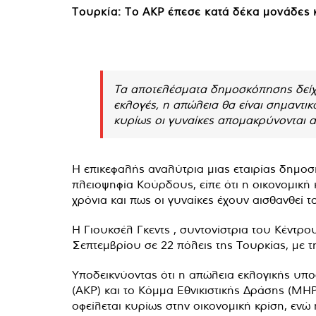
Τουρκία: Το AKP έπεσε κατά δέκα μονάδες 
Τα αποτελέσματα δημοσκόπησης δείχν
εκλογές, η απώλεια θα είναι σημαντι
κυρίως οι γυναίκες απομακρύνονται α
Η επικεφαλής αναλύτρια μιας εταιρίας δημοσ
πλειοψηφία Κούρδους, είπε ότι η οικονομική 
χρόνια και πως οι γυναίκες έχουν αισθανθεί 
Η Γιουκσέλ Γκεντς , συντονίστρια του Κέντρ
Σεπτεμβρίου σε 22 πόλεις της Τουρκίας, με 
Υποδεικνύοντας ότι η απώλεια εκλογικής υπ
(AKP) και το Κόμμα Εθνικιστικής Δράσης (MHP
οφείλεται κυρίως στην οικονομική κρίση, εν