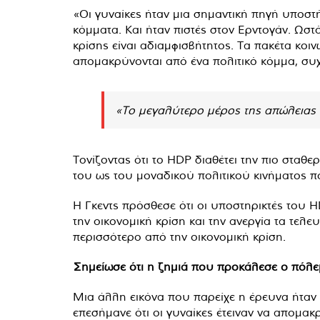
«Οι γυναίκες ήταν μια σημαντική πηγή υποστ
κόμματα. Και ήταν πιστές στον Ερντογάν. Ωστ
κρίσης είναι αδιαμφισβήτητος. Τα πακέτα κοιν
απομακρύνονται από ένα πολιτικό κόμμα, συ
«Το μεγαλύτερο μέρος της απώλειας π
Τονίζοντας ότι το HDP διαθέτει την πιο στα
του ως του μοναδικού πολιτικού κινήματος π
Η Γκεντς πρόσθεσε ότι οι υποστηρικτές του H
την οικονομική κρίση και την ανεργία τα τελ
περισσότερο από την οικονομική κρίση.
Σημείωσε ότι η ζημιά που προκάλεσε ο πόλεμ
Μια άλλη εικόνα που παρείχε η έρευνα ήταν η
επεσήμανε ότι οι γυναίκες έτειναν να απομα