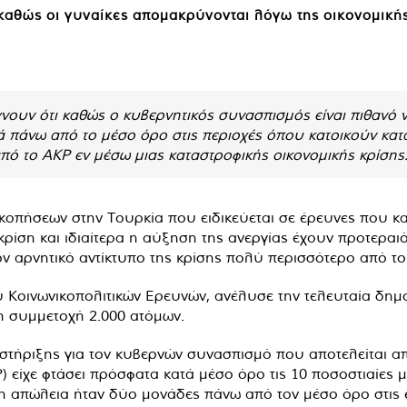
καθώς οι γυναίκες απομακρύνονται λόγω της οικονομική
ουν ότι καθώς ο κυβερνητικός συνασπισμός είναι πιθανό ν
κά πάνω από το μέσο όρο στις περιοχές όπου κατοικούν κατ
πό το AKP εν μέσω μιας καταστροφικής οικονομικής κρίσης
κοπήσεων στην Τουρκία που ειδικεύεται σε έρευνες που κα
κρίση και ιδιαίτερα η αύξηση της ανεργίας έχουν προτεραι
τον αρνητικό αντίκτυπο της κρίσης πολύ περισσότερο από τ
ου Κοινωνικοπολιτικών Ερευνών, ανέλυσε την τελευταία δ
τη συμμετοχή 2.000 ατόμων.
οστήριξης για τον κυβερνών συνασπισμό που αποτελείται α
) είχε φτάσει πρόσφατα κατά μέσο όρο τις 10 ποσοστιαίες 
ώ η απώλεια ήταν δύο μονάδες πάνω από τον μέσο όρο στι