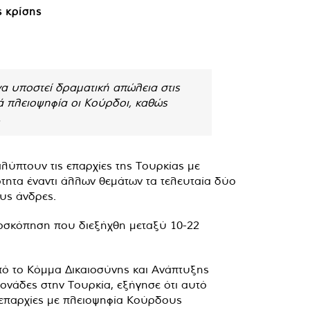
ς κρίσης
α υποστεί δραματική απώλεια στις
ά πλειοψηφία οι Κούρδοι, καθώς
.
λύπτουν τις επαρχίες της Τουρκίας με
ότητα έναντι άλλων θεμάτων τα τελευταία δύο
ους άνδρες.
ημοσκόπηση που διεξήχθη μεταξύ 10-22
πό το Κόμμα Δικαιοσύνης και Ανάπτυξης
μονάδες στην Τουρκία, εξήγησε ότι αυτό
ς επαρχίες με πλειοψηφία Κούρδους