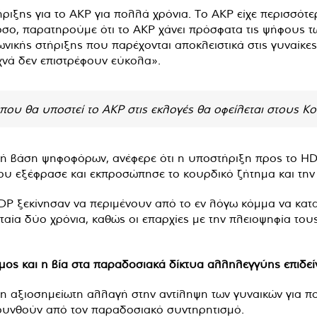
ήριξης για το AKP για πολλά χρόνια. Το ΑΚΡ είχε περισσό
όσο, παρατηρούμε ότι το AKP χάνει πρόσφατα τις ψήφους τω
ωνικής στήριξης που παρέχονται αποκλειστικά στις γυναίκες
χνά δεν επιστρέφουν εύκολα».
ου θα υποστεί το AKP στις εκλογές θα οφείλεται στους Κο
θερή βάση ψηφοφόρων, ανέφερε ότι η υποστήριξη προς το 
ου εξέφρασε και εκπροσώπησε το κουρδικό ζήτημα και την
DP ξεκίνησαν να περιμένουν από το εν λόγω κόμμα να καταλ
ευταία δύο χρόνια, καθώς οι επαρχίες με την πλειοψηφία 
ος και η βία στα παραδοσιακά δίκτυα αλληλεγγύης επιδείνω
 αξιοσημείωτη αλλαγή στην αντίληψη των γυναικών για πολ
κρυνθούν από τον παραδοσιακό συντηρητισμό.