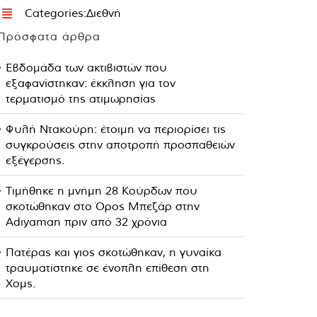
Categories:
Διεθνή
Πρόσφατα άρθρα
Εβδομάδα των ακτιβιστών που
εξαφανίστηκαν: έκκληση για τον
τερματισμό της ατιμωρησίας
Φυλή Ντακούρη: έτοιμη να περιορίσει τις
συγκρούσεις στην αποτροπή προσπαθειών
εξέγερσης.
Τιμήθηκε η μνήμη 28 Κούρδων που
σκοτώθηκαν στο Όρος Μπεζάρ στην
Adıyaman πριν από 32 χρόνια
Πατέρας και γιος σκοτώθηκαν, η γυναίκα
τραυματίστηκε σε ένοπλη επίθεση στη
Χομς.