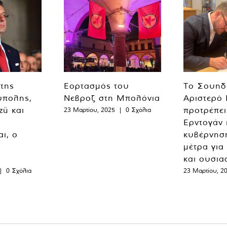
 της
Εορτασμός του
Το Σουηδ
ύπολης,
Νεβροζ στη Μπολόνια
Αριστερό
zü και
προτρέπει
23 Μαρτίου, 2025
|
0 Σχόλια
Ερντογάν 
ι, ο
κυβέρνησ
μέτρα για
και ουσια
|
0 Σχόλια
23 Μαρτίου, 2