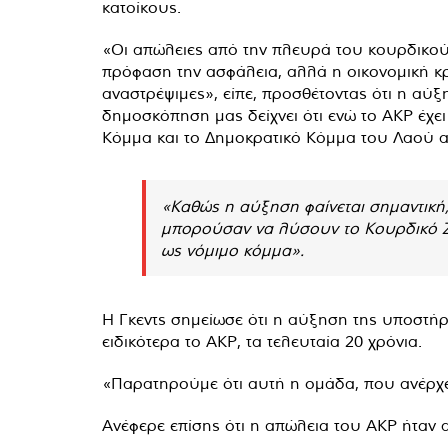
κατοίκους.
«Οι απώλειες από την πλευρά του κουρδικού 
πρόφαση την ασφάλεια, αλλά η οικονομική κρ
αναστρέψιμες», είπε, προσθέτοντας ότι η αύ
δημοσκόπηση μας δείχνει ότι ενώ το AKP έχε
Κόμμα και το Δημοκρατικό Κόμμα του Λαού 
«Καθώς η αύξηση φαίνεται σημαντική,
μπορούσαν να λύσουν το Κουρδικό Ζή
ως νόμιμο κόμμα».
Η Γκεντς σημείωσε ότι η αύξηση της υποστήρ
ειδικότερα το AKP, τα τελευταία 20 χρόνια.
«Παρατηρούμε ότι αυτή η ομάδα, που ανέρχετ
Ανέφερε επίσης ότι η απώλεια του AKP ήταν 