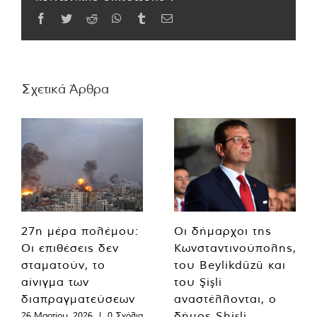
Facebook
Twitter
Reddit
WhatsApp
Tumblr
Email
Σχετικά Άρθρα
27η μέρα πολέμου:
Οι δήμαρχοι της
Οι επιθέσεις δεν
Κωνσταντινούπολης,
σταματούν, το
του Beylikdüzü και
αίνιγμα των
του Şişli
διαπραγματεύσεων
αναστέλλονται, ο
δήμος Shişli
26 Μαρτίου, 2026
|
0 Σχόλια