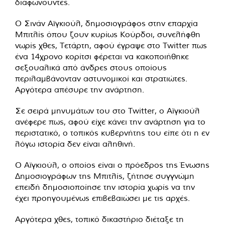
διαφωνούντες.
Ο Σινάν Αϊγκιούλ, δημοσιογράφος στην επαρχία
Μπιτλίς όπου ζουν κυρίως Κούρδοι, συνελήφθη
νωρίς χθες, Τετάρτη, αφού έγραψε στο Twitter πως
ένα 14χρονο κορίτσι φέρεται να κακοποιήθηκε
σεξουαλικά από άνδρες στους οποίους
περιλαμβάνονταν αστυνομικοί και στρατιώτες.
Αργότερα απέσυρε την ανάρτηση.
Σε σειρά μηνυμάτων του στο Twitter, ο Αϊγκιούλ
ανέφερε πως, αφού είχε κάνει την ανάρτηση για το
περιστατικό, ο τοπικός κυβερνήτης του είπε ότι η εν
λόγω ιστορία δεν είναι αληθινή.
Ο Αϊγκιούλ, ο οποίος είναι ο πρόεδρος της Ένωσης
Δημοσιογράφων της Μπιτλίς, ζήτησε συγγνώμη
επειδή δημοσιοποίησε την ιστορία χωρίς να την
έχει προηγουμένως επιβεβαιώσει με τις αρχές.
Αργότερα χθες, τοπικό δικαστήριο διέταξε τη