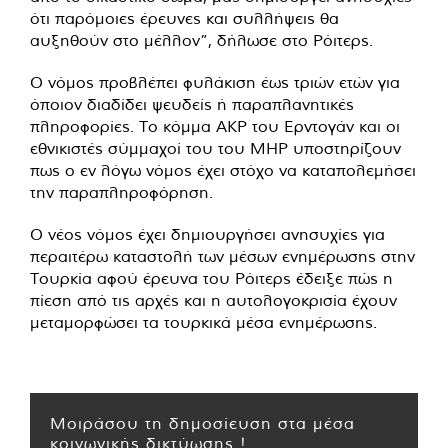
ότι παρόμοιες έρευνες και συλλήψεις θα
αυξηθούν στο μέλλον”, δήλωσε στο Ρόιτερς.
Ο νόμος προβλέπει φυλάκιση έως τριών ετών για
όποιον διαδίδει ψευδείς ή παραπλανητικές
πληροφορίες. Το κόμμα AKP του Ερντογάν και οι
εθνικιστές σύμμαχοί του του MHP υποστηρίζουν
πως ο εν λόγω νόμος έχει στόχο να καταπολεμήσει
την παραπληροφόρηση.
Ο νέος νόμος έχει δημιουργήσει ανησυχίες για
περαιτέρω καταστολή των μέσων ενημέρωσης στην
Τουρκία αφού έρευνα του Ρόιτερς έδειξε πώς η
πίεση από τις αρχές και η αυτολογοκρισία έχουν
μεταμορφώσει τα τουρκικά μέσα ενημέρωσης.
Μοιράσου τη δημοσίευση στα μέσα
κοινωνικής δικτύωσης !