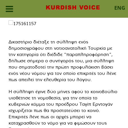
ENG
Skip
to
content
Δικαστήριο διέταξε τη σύλληψη ενός
δημοσιογράφου στη νοτιοανατολική Τουρκία με
την κατηγορία ότι διέδιδε “παραπληροφόρηση”,
δήλωσε σήμερα ο συνήγορός του, μια σύλληψη
που σηματοδοτεί την πρώτη προφυλάκιση βάσει
ενός νέου νόμου για τον οποίο επικριτές του λένε
πως απειλεί την ελευθερία του λόγου.
Η σύλληψη έγινε δύο μήνες αφού το κοινοβούλιο
υιοθέτησε τη νομοθεσία, για την οποία το
κυβερνών κόμμα του προέδρου Ταγίπ Ερντογάν
ισχυρίζεται πως θα προστατεύσει το κοινό.
Επικριτές λένε πως οι αρχές μπορεί να
καταχρασθούν το νόμο για να φιμώσουν τους