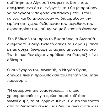
σύλληψη του Αϊγκιούλ ενόψει της δίκης του,
αποφαινόμενο ότι οι ενέργειές του θα μπορούσαν
να οδηγήσουν σε φόβο και πανικό μεταξύ του
κοινού και θα μπορούσαν να διαταράξουν την
ειρήνη στη χώρα, δεδομένου του μεγέθους του
ακροατηρίου του, σύμφωνα με δικαστικό έγγραφο.
Στη δήλωσή του προς το δικαστήριο, ο Αϊγκιούλ
ανέφερε πως διόρθωσε το λάθος του αφού μίλησε
με τις αρχές, διέγραψε το αρχικό μήνυμά του στο
Twitter και δεν είχε την πρόθεση να διαπράξει ένα
αδίκημα.
Ο συνήγορος του Αϊγκιούλ, ο Ντιγιάρ Οράκ,
δήλωσε πως η προφυλάκιση του πελάτη του ήταν
παράνομη.
“Η εφαρμογή της νομοθεσίας…, η οποία
χρησιμοποιήθηκε για πρώτη φορά καθ’ όσα
γνωρίζουμε, το ότι ερμηνεύθηκε μ’ αυτό τον τρόπο
από το δικαστικό σώμα, μας δημιουργεί ανησυχίες