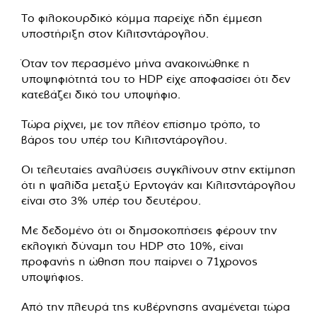
Το φιλοκουρδικό κόμμα παρείχε ήδη έμμεση
υποστήριξη στον Κιλιτσντάρογλου.
Όταν τον περασμένο μήνα ανακοινώθηκε η
υποψηφιότητά του το HDP είχε αποφασίσει ότι δεν
κατεβάζει δικό του υποψήφιο.
Τώρα ρίχνει, με τον πλέον επίσημο τρόπο, το
βάρος του υπέρ του Κιλιτσντάρογλου.
Οι τελευταίες αναλύσεις συγκλίνουν στην εκτίμηση
ότι η ψαλίδα μεταξύ Ερντογάν και Κιλιτσντάρογλου
είναι στο 3% υπέρ του δευτέρου.
Με δεδομένο ότι οι δημσοκοπήσεις φέρουν την
εκλογική δύναμη του HDP στο 10%, είναι
προφανής η ώθηση που παίρνει ο 71χρονος
υποψήφιος.
Από την πλευρά της κυβέρνησης αναμένεται τώρα