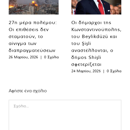
27η μέρα πολέμου:
Οι δήμαρχοι της
Οι επιθέσεις δεν
Κωνσταντινούπολης,
σταματούν, το
του Beylikdüzü και
αίνιγμα των
του Şişli
διαπραγματεύσεων
αναστέλλονται, ο
δήμος Shişli
26 Μαρτίου, 2026
|
0 Σχόλια
σφετερίζεται
24 Μαρτίου, 2025
|
0 Σχόλια
Αφήστε ένα σχόλιο
Comment