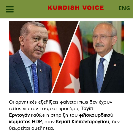
ENG
Skip
to
content
Οι αρνητικές εξελίξεις φαίνεται πως δεν έχουν
τέλος για τον Τούρκο πρόεδρο,
Ταγίπ
Ερντογάν
καθώς η στήριξη του
φιλοκουρδικού
κόμματος HDP
, στον
Κεμάλ Κιλιτσντάρογλου
, δεν
θεωρείται αμελητέα.