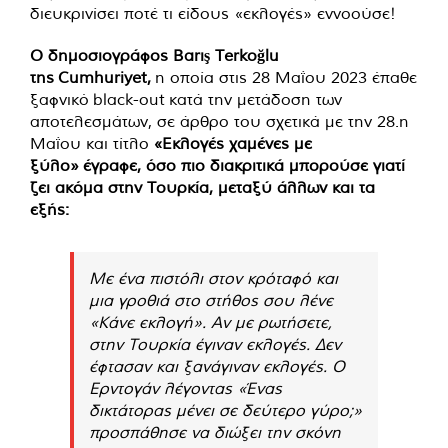
διευκρινίσει ποτέ τι είδους «εκλογές» εννοούσε!
Ο δημοσιογράφος Barış Terkoğlu
της Cumhuriyet,
η οποία στις 28 Μαΐου 2023 έπαθε
ξαφνικό black-out κατά την μετάδοση των
αποτελεσμάτων, σε άρθρο του σχετικά με την 28.η
Μαΐου και τίτλο
«Εκλογές χαμένες με
ξύλο»
έγραφε, όσο πιο διακριτικά μπορούσε γιατί
ζει ακόμα στην Τουρκία, μεταξύ άλλων και τα
εξής:
Με ένα πιστόλι στον κρόταφό και
μια γροθιά στο στήθος σου λένε
«Κάνε εκλογή». Αν με ρωτήσετε,
στην Τουρκία έγιναν εκλογές. Δεν
έφτασαν και ξανάγιναν εκλογές. Ο
Ερντογάν λέγοντας «Ένας
δικτάτορας μένει σε δεύτερο γύρο;»
προσπάθησε να διώξει την σκόνη