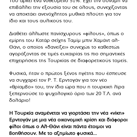
Του αρκεί ένα νοθευμένο 51%. Έχει την δύναμη να
επιβάλλει την εξουσία του σε όλους, συνεχίζοντας
να αποκτάει ανενόχλητος μυθικά πλούτη για τον
ίδιο και τους αυλικούς του.
Διαθέτει άλλωστε πανίσχυρους «φίλους», όπως ο
εμίρης του Κατάρ σεΐχης Ταμίμ μπιν Χαμάντ αλ-
Θάνι, ο οποίος «δανείζει» συνεχώς το καθεστώς
αγοράζοντας σε τιμές ευκαιρίας τις πιο σημαντικές
επιχειρήσεις της Τουρκίας σε διαφορετικούς τομείς.
Φυσικά, ήταν ο πρώτος ξένος ηγέτης που έσπευσε
να συγχαρεί τον Ρ. Τ. Ερντογάν για τον νέο
«θρίαμβο» του, την ίδια ώρα που η τουρκική λίρα
ξεπερνούσε το ψυχολογικό όριο των 20 Τ.Λ. ανά
δολάριο!
Η Τουρκία αναμένεται να γιορτάσει την νέα «νίκη»
Ερντογάν με μια νέα οικονομική κρίση και διάφοροι
φίλοι όπως ο Αλ-Θάνι είναι πάντα έτοιμοι να
βοηθήσουν. Με το αζημίωτο φυσικά…