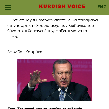
ENG
Skip
Ο Ρετζέπ Ταγίπ Ερντογάν σκοπεύει να παραμείνει
to
στην τουρκική εξουσία μέχρι τον βιολογικό του
content
θάνατο και θα κάνει ό,τι χρειάζεται για να το
πετύχει.
Λεωνίδας Κουμάκης
Στην Τουρκική «Δημοκρατία» οι εκλογές