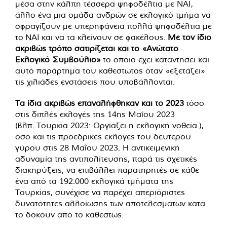
μέσα στην κάλπη τέσσερα ψηφοδέλτια με ΝΑΙ,
άλλο ένα μια ομάδα ανδρών σε εκλογικό τμήμα να
σφραγίζουν με υπερηφάνεια πολλά ψηφοδέλτια με
το NAI και να τα κλείνουν σε φακέλους.
Με τον ίδιο
ακριβώς τρόπο σατιρίζεται και το «Ανώτατο
Εκλογικό Συμβούλιο»
το οποίο έχει καταντήσει και
αυτό παράρτημα του καθεστώτος όταν «εξετάζει»
τις χιλιάδες ενστάσεις που υποβάλλονται.
Τα ίδια ακριβώς επαναλήφθηκαν και το 2023
τόσο
στις διπλές εκλογές της 14ης Μαΐου 2023
(βλπ. Τουρκία 2023: Οργιάζει η εκλογική νοθεία ),
όσο και τις προεδρικές εκλογές του δεύτερου
γύρου στις 28 Μαΐου 2023. Η αντικειμενική
αδυναμία της αντιπολίτευσης, παρά τις σχετικές
διακηρύξεις, να επιβάλλει παρατηρητές σε κάθε
ένα από τα 192.000 εκλογικά τμήματα της
Τουρκίας, συνέχισε να παρέχει απεριόριστες
δυνατότητες αλλοίωσης των αποτελεσμάτων κατά
το δοκούν από το καθεστώς.