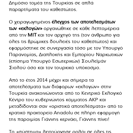
Δημόσιο τομέα της Τουρκίας σε απλά
παραρτήματα του καθεστώτος.
Ο χειραγωγημένος
έλεγχος των αποτελεσμάτων
των «εκλογών»
οργανώθηκε σε κάθε λεπτομέρεια
από την
ΜΙΤ
και τον αρχηγό της (τον άνθρωπο για
όλες τις βρώμικες δουλειές του καθεστώτος) και
εφαρμόστηκε σε συνεργασία τόσο με τον Υπουργό
Παρανομίας, Διαπλοκής και Εμπορίου Ναρκωτικών
(επίσημα Υπουργό Εσωτερικών) Σουλεϊμάν
Σιολού όσο και τον τουρκικό υπόκοσμο.
Από το έτος 2014 μέχρι και σήμερα τα
αποτελέσματα των διάφορων «εκλογών» στην
Τουρκία ανακοινώνονται από το Κεντρικό Εκλογικό
Κέντρο του κυβερνώντος κόμματος ΑΚΡ και
μεταδίδονται σαν «οριστικά αποτελέσματα» από το
κρατικό πρακτορείο Anadolu σε πλήρη εφαρμογή
της παροιμίας Γιάννης κερνάει, Γιάννης πίνει!
Το «σύστημα» λειτούργησε ρολόι σε όλες τις