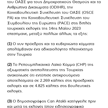
του ΟΑΣΕ για τους Δημοκρατικούς Θεσμούς και τα
Ανθρώπινα Δικαιώματα (ODIHR), την
Κοινοβουλευτική Συνέλευση του ΟΑΣΕ (OSCE
PA) και την Κοινοβουλευτική Συνέλευση του
Συμβουλίου της Ευρώπης (PACE) στις διπλές
τουρκικές εκλογές της 14ης Μαΐου 2023
επεσήμανε, μεταξύ πολλών άλλων, τα εξής:
(1)
Ο νυν πρόεδρος και τα κυβερνώντα κόμματα
απολάμβαναν ένα αδικαιολόγητο πλεονέκτημα
στην Τουρκία
(2)
Το Ρεπουμπλικανικό Λαϊκό Κόμμα (CHP) της
αξιωματικής αντιπολίτευσης της Τουρκίας
ανακοίνωσε ότι εντόπισε αντικρουόμενα
αποτελέσματα σε 2.269 κάλπες στις προεδρικές
εκλογές και σε 4.825 κάλπες στις βουλευτικές
εκλογές.
(3)
Ο δημοσιογράφος Can Ataklı κατήγγειλε πριν
και μετά τις εκλογές (στον ειδησεογραφικό