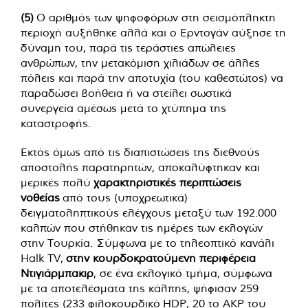
(5)
Ο αριθμός των ψηφοφόρων στη σεισμόπληκτη
περιοχή αυξήθηκε αλλά και ο Ερντογάν αύξησε τη
δύναμη του, παρά τις τεράστιες απώλειες
ανθρώπων, την μετακόμιση χιλιάδων σε άλλες
πόλεις και παρά την αποτυχία (του καθεστώτος) να
παραδώσει βοήθεια ή να στείλει σωστικά
συνεργεία αμέσως μετά το χτύπημα της
καταστροφής.
Εκτός όμως από τις διαπιστώσεις της διεθνούς
αποστολής παρατηρητών, αποκαλύφτηκαν και
μερικές πολύ
χαρακτηριστικές περιπτώσεις
νοθείας
από τους (υποχρεωτικά)
δειγματοληπτικούς ελέγχους μεταξύ των 192.000
καλπών που στήθηκαν τις ημέρες των εκλογών
στην Τουρκία. Σύμφωνα με το τηλεοπτικό κανάλι
Halk TV,
στην κουρδοκρατούμενη περιφέρεια
Ντιγιάρμπακιρ
, σε ένα εκλογικό τμήμα, σύμφωνα
με τα αποτελέσματα της κάλπης, ψήφισαν 259
πολίτες (233 φιλοκουρδικό HDP, 20 το ΑΚΡ του