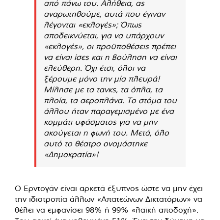
από πάνω του. Αλήθεια, ας
αναρωτηθούμε, αυτά που έγιναν
λέγονται «εκλογές»; Όπως
αποδεικνύεται, για να υπάρχουν
«εκλογές», οι προϋποθέσεις πρέπει
να είναι ίσες και η βούληση να είναι
ελεύθερη. Όχι έτσι, όλοι να
ξέρουμε μόνο την μία πλευρά!
Μίλησε με τα τανκς, τα όπλα, τα
πλοία, τα αεροπλάνα. Το στόμα του
άλλου ήταν παραγεμισμένο με ένα
κομμάτι υφάσματος για να μην
ακούγεται η φωνή του. Μετά, όλο
αυτό το θέατρο ονομάστηκε
«Δημοκρατία»!
Ο Ερντογάν είναι αρκετά έξυπνος ώστε να μην έχει
την ιδιοτροπία άλλων «Απατεώνων Δικτατόρων» να
θέλει να εμφανίσει 98% ή 99% «λαϊκή αποδοχή».