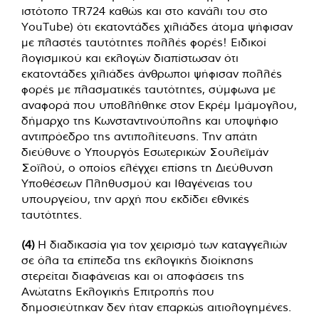
ιστότοπο TR724 καθώς και στο κανάλι του στο
YouTube) ότι εκατοντάδες χιλιάδες άτομα ψήφισαν
με πλαστές ταυτότητες πολλές φορές! Ειδικοί
λογισμικού και εκλογών διαπίστωσαν ότι
εκατοντάδες χιλιάδες άνθρωποι ψήφισαν πολλές
φορές με πλασματικές ταυτότητες, σύμφωνα με
αναφορά που υποβλήθηκε στον Εκρέμ Ιμάμογλου,
δήμαρχο της Κωνσταντινούπολης και υποψήφιο
αντιπρόεδρο της αντιπολίτευσης. Την απάτη
διεύθυνε ο Υπουργός Εσωτερικών Σουλεϊμάν
Σοϊλού, ο οποίος ελέγχει επίσης τη Διεύθυνση
Υποθέσεων Πληθυσμού και Ιθαγένειας του
υπουργείου, την αρχή που εκδίδει εθνικές
ταυτότητες.
(4)
Η διαδικασία για τον χειρισμό των καταγγελιών
σε όλα τα επίπεδα της εκλογικής διοίκησης
στερείται διαφάνειας και οι αποφάσεις της
Ανώτατης Εκλογικής Επιτροπής που
δημοσιεύτηκαν δεν ήταν επαρκώς αιτιολογημένες.