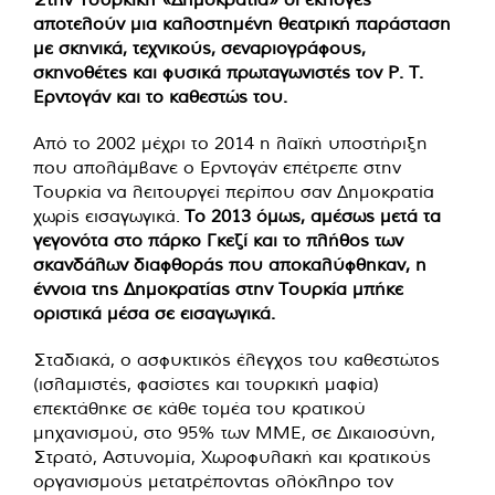
αποτελούν μια καλοστημένη θεατρική παράσταση
με σκηνικά, τεχνικούς, σεναριογράφους,
σκηνοθέτες και φυσικά πρωταγωνιστές τον Ρ. Τ.
Ερντογάν και το καθεστώς του.
Από το 2002 μέχρι το 2014 η λαϊκή υποστήριξη
που απολάμβανε ο Ερντογάν επέτρεπε στην
Τουρκία να λειτουργεί περίπου σαν Δημοκρατία
χωρίς εισαγωγικά.
Το 2013 όμως, αμέσως μετά τα
γεγονότα στο πάρκο Γκεζί και το πλήθος των
σκανδάλων διαφθοράς που αποκαλύφθηκαν, η
έννοια της Δημοκρατίας στην Τουρκία μπήκε
οριστικά μέσα σε εισαγωγικά.
Σταδιακά, ο ασφυκτικός έλεγχος του καθεστώτος
(ισλαμιστές, φασίστες και τουρκική μαφία)
επεκτάθηκε σε κάθε τομέα του κρατικού
μηχανισμού, στο 95% των ΜΜΕ, σε Δικαιοσύνη,
Στρατό, Αστυνομία, Χωροφυλακή και κρατικούς
οργανισμούς μετατρέποντας ολόκληρο τον