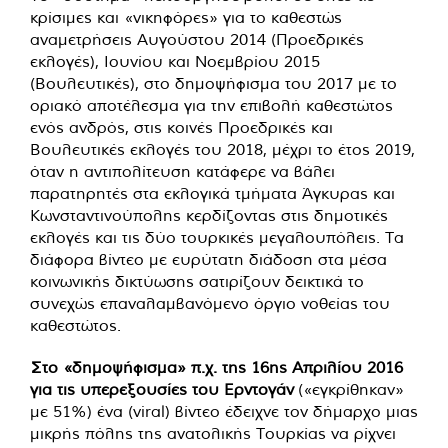
κρίσιμες και «νικηφόρες» για το καθεστώς
αναμετρήσεις Αυγούστου 2014 (Προεδρικές
εκλογές), Ιουνίου και Νοεμβρίου 2015
(Βουλευτικές), στο δημοψήφισμα του 2017 με το
οριακό αποτέλεσμα για την επιβολή καθεστώτος
ενός ανδρός, στις κοινές Προεδρικές και
Βουλευτικές εκλογές του 2018, μέχρι το έτος 2019,
όταν η αντιπολίτευση κατάφερε να βάλει
παρατηρητές στα εκλογικά τμήματα Άγκυρας και
Κωνσταντινούπολης κερδίζοντας στις δημοτικές
εκλογές και τις δύο τουρκικές μεγαλουπόλεις. Τα
διάφορα βίντεο με ευρύτατη διάδοση στα μέσα
κοινωνικής δικτύωσης σατιρίζουν δεικτικά το
συνεχώς επαναλαμβανόμενο όργιο νοθείας του
καθεστώτος.
Στο «δημοψήφισμα» π.χ. της 16ης Απριλίου 2016
για τις υπερεξουσίες του Ερντογάν
(«εγκρίθηκαν»
με 51%) ένα (viral) βίντεο έδειχνε τον δήμαρχο μιας
μικρής πόλης της ανατολικής Τουρκίας να ρίχνει