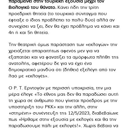
παραμείνει στην τουρκική εξουσία μέχρι τον
βιολογικό του θάνατο.
Κάνει ήδη την τρίτη
προεδρική θητεία (το τουρκικό σύνταγμα που
έφτιαξε ο ίδιος προβλέπει το πολύ δύο) αλλά αν
συνεχίσει να ζει, δεν θα έχει πρόβλημα να κάνει και
4η ή και 5η θητεία.
Την θεατρική όμως παράσταση των «εκλογών» την
χρειάζεται απαραιτήτως αφενός μεν για να
εξαπατάει και να φανατίζει τα αμόρφωτα πλήθη της
ανατολής, αφετέρου δε για να έχει ένα
δημοκρατικό μανδύα ότι (δήθεν) εξελέγη από τον
λαό με «εκλογές».
Ο Ρ. Τ. Ερντογάν με περισσή υποκρισία, την μια
μέρα έλεγε «Το έθνος μας δεν θα παραδώσει αυτή
τη χώρα σε άνθρωπο που γίνεται πρόεδρος με την
υποστήριξη του PΚΚ» και την άλλη, στην
«στημένη» συνέντευξη της 12/5/2023, διαβεβαίωνε
πως «Ήρθαμε στην εξουσία με εκλογές και θα την
παραδώσουμε πάλι με εκλογές!». Χωρίς βέβαια να