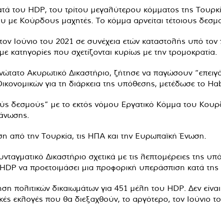
ατά του HDP, του τρίτου μεγαλύτερου κόμματος της Τουρκί
 με Κούρδους μαχητές. Το κόμμα αρνείται τέτοιους δεσμ
τον Ιούνιο του 2021 σε συνέχεια ετών καταστολής υπό τον 
με κατηγορίες που σχετίζονται κυρίως με την τρομοκρατία.
νώτατο Ακυρωτικό Δικαστήριο, ζήτησε να παγώσουν “επειγό
κονομικών για τη διάρκεια της υπόθεσης, μετέδωσε το Hab
ούς δεσμούς” με το εκτός νόμου Εργατικό Κόμμα του Κουρδ
άνωσης.
η από την Τουρκία, τις ΗΠΑ και την Ευρωπαϊκή Ένωση.
νταγματικό Δικαστήριο σχετικά με τις λεπτομέρειες της υπ
ο HDP να προετοιμάσει μια προφορική υπεράσπιση κατά της
ηση πολιτικών δικαιωμάτων για 451 μέλη του HDP. Δεν είν
ικές εκλογές που θα διεξαχθούν, το αργότερο, τον Ιούνιο τ