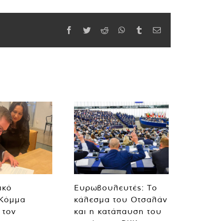
Facebook
Twitter
Reddit
WhatsApp
Tumblr
Email
ικό
Ευρωβουλευτές: Το
 Κόμμα
κάλεσμα του Οτσαλάν
 τον
και η κατάπαυση του