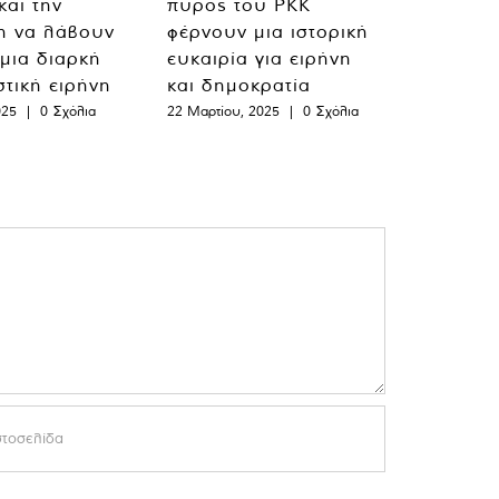
και την
πυρός του PKK
η να λάβουν
φέρνουν μια ιστορική
 μια διαρκή
ευκαιρία για ειρήνη
στική ειρήνη
και δημοκρατία
025
|
0 Σχόλια
22 Μαρτίου, 2025
|
0 Σχόλια