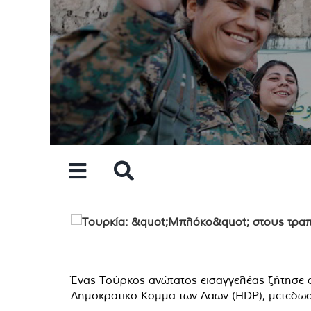
Skip
to
content
Ένας Τούρκος ανώτατος εισαγγελέας ζήτησε 
Δημοκρατικό Κόμμα των Λαών (HDP), μετέδωσα