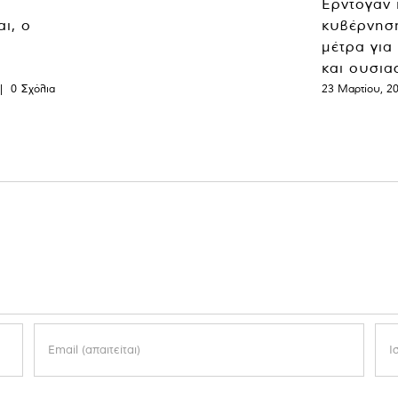
Ερντογάν 
ι, ο
κυβέρνησ
μέτρα για
και ουσια
|
0 Σχόλια
23 Μαρτίου, 2