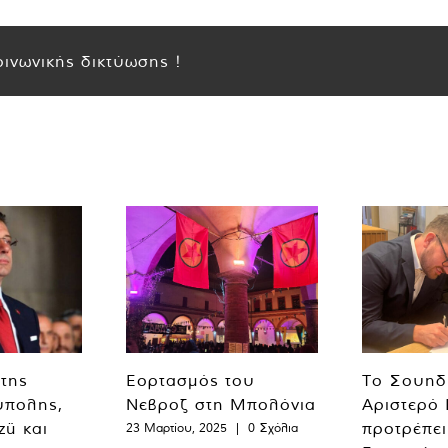
ινωνικής δικτύωσης !
 της
Εορτασμός του
Το Σουηδ
ύπολης,
Νεβροζ στη Μπολόνια
Αριστερό
zü και
προτρέπει
23 Μαρτίου, 2025
|
0 Σχόλια