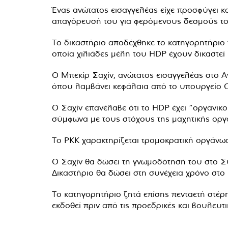
Ένας ανώτατος εισαγγελέας είχε προσφύγει κ
απαγόρευσή του για φερόμενους δεσμούς του
Το δικαστήριο αποδέχθηκε το κατηγορητήριο 
οποία χιλιάδες μέλη του HDP έχουν δικαστεί 
Ο Μπεκίρ Σαχίν, ανώτατος εισαγγελέας στο Α
όπου λαμβάνει κεφάλαια από το υπουργείο Οι
Ο Σαχίν επανέλαβε ότι το HDP έχει “οργανικ
σύμφωνα με τους στόχους της μαχητικής οργ
Το PKK χαρακτηρίζεται τρομοκρατική οργάνωσ
Ο Σαχίν θα δώσει τη γνωμοδότησή του στο Συ
Δικαστήριο θα δώσει στη συνέχεια χρόνο στ
Το κατηγορητήριο ζητά επίσης πενταετή στέρ
εκδοθεί πριν από τις προεδρικές και βουλευτ