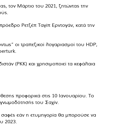
ας, τον Μάρτιο του 2021, ζητώντας την
ούς.
πρόεδρο Ρετζέπ Ταγίπ Ερντογάν, κατά την
ντως” οι τραπεζικοί λογαριασμοί του HDP,
erturk.
ιστάν (PKK) και χρησιμοποιεί τα κεφάλαια
όθεσης προφορικά στις 10 Ιανουαρίου. Το
 γνωμοδότησής του Σαχίν.
αι σαφές εάν η ετυμηγορία θα μπορούσε να
ου 2023.