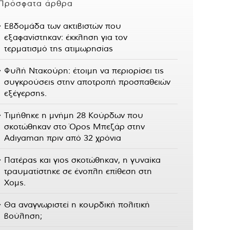
Πρόσφατα άρθρα
Εβδομάδα των ακτιβιστών που
εξαφανίστηκαν: έκκληση για τον
τερματισμό της ατιμωρησίας
Φυλή Ντακούρη: έτοιμη να περιορίσει τις
συγκρούσεις στην αποτροπή προσπαθειών
εξέγερσης.
Τιμήθηκε η μνήμη 28 Κούρδων που
σκοτώθηκαν στο Όρος Μπεζάρ στην
Adıyaman πριν από 32 χρόνια
Πατέρας και γιος σκοτώθηκαν, η γυναίκα
τραυματίστηκε σε ένοπλη επίθεση στη
Χομς.
Θα αναγνωριστεί η κουρδική πολιτική
βούληση;