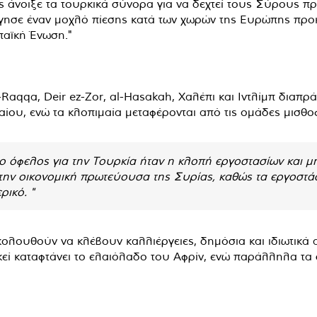
ς άνοιξε τα τουρκικά σύνορα για να δεχτεί τους Σύρους 
γησε έναν μοχλό πίεσης κατά των χωρών της Ευρώπης προκε
παϊκή Ένωση."
Raqqa, Deir ez-Zor, al-Hasakah, Χαλέπι και Ιντλίμπ διαπρ
λαίου, ενώ τα κλοπιμαία μεταφέρονται από τις ομάδες μισθ
 όφελος για την Τουρκία ήταν η κλοπή εργοστασίων και μη
ην οικονομική πρωτεύουσα της Συρίας, καθώς τα εργοστάσι
ρικό. "
ολουθούν να κλέβουν καλλιέργειες, δημόσια και ιδιωτικά α
ί καταφτάνει το ελαιόλαδο του Αφρίν, ενώ παράλληλα τα 