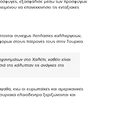
πρόσφυγες, εξασφάλισε μέσω των προσφύγων
ιμένου να επανεκκινήσει τις ενταξιακές
άττονται συνεχώς λεηλασίες καλλιεργειών,
οφόρων στους πάτρονές τους στην Τουρκία.
χανημάτων στο Χαλέπι, καθότι είναι
ά της κάλυπταν τις ανάγκες της
γαθά, ενώ οι ευρωπαϊκές και αμερικανικές
συριακά ελαιόδεντρα ξεριζώνονται και