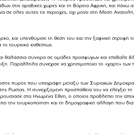
ων στις αραβικές χώρες και τη Βόρεια Αφρική, και πάνω α
εινά σε όλες αυτές τις περιοχές, όχι μόνο στη Μέση Ανατολ
ρκο, και υπενθύμισε τη θέση του και την ξαφνική στροφή 
 το τουρκικό καθεστώς.
και θαλάσσια σύνορα σε ομάδες προσφύγων και επέβαλε βί
ιξη. Παράλληλα συνέχισε να χρησιμοποιεί το «χαρτί» των 
υσης πυρός που υπεγράφη μεταξύ των Συριακών Δημοκρατι
ς Ρωσίας. Η συνεχιζόμενη προσπάθειά του να ελέγξει τη σ
ρουσίασε στα Ηνωμένα Έθνη, ο οποίος προβλέπει την αποκ
ό την τουρκοποίηση και τη δημογραφική αλλαγή που διαπρά