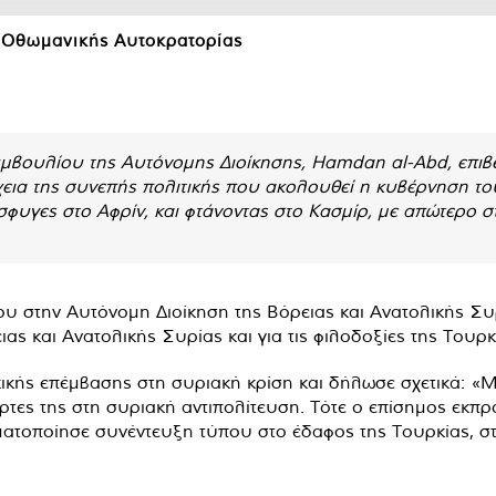
ς Οθωμανικής Αυτοκρατορίας
βουλίου της Αυτόνομης Διοίκησης, Hamdan al-Abd, επιβεβ
εια της συνεπής πολιτικής που ακολουθεί η κυβέρνηση το
φυγες στο Αφρίν, και φτάνοντας στο Κασμίρ, με απώτερο σ
 στην Αυτόνομη Διοίκηση της Βόρειας και Ανατολικής Συρ
ειας και Ανατολικής Συρίας και για τις φιλοδοξίες της Του
ικής επέμβασης στη συριακή κρίση και δήλωσε σχετικά: «
πόρτες της στη συριακή αντιπολίτευση. Τότε ο επίσημος 
ατοποίησε συνέντευξη τύπου στο έδαφος της Τουρκίας, στ