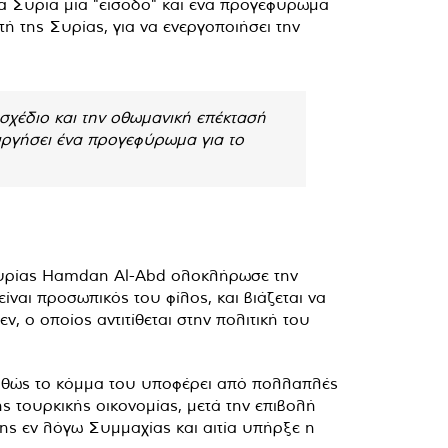
ια Συρία μία "είσοδο" και ένα προγεφύρωμα
ή της Συρίας, για να ενεργοποιήσει την
 σχέδιο και την οθωμανική επέκτασή
ουργήσει ένα προγεφύρωμα για το
 Συρίας Hamdan Al-Abd ολοκλήρωσε την
ναι προσωπικός του φίλος, και βιάζεται να
 ο οποίος αντιτίθεται στην πολιτική του
 καθώς το κόμμα του υποφέρει από πολλαπλές
 τουρκικής οικονομίας, μετά την επιβολή
ης εν λόγω Συμμαχίας και αιτία υπήρξε η