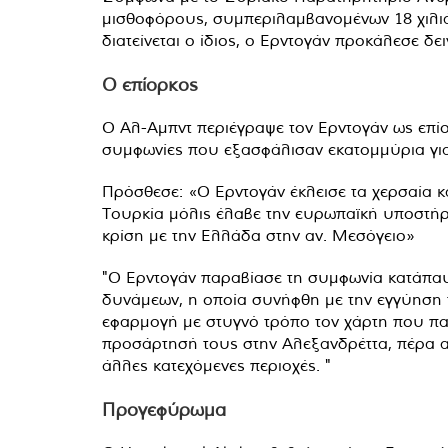
μισθοφόρους, συμπεριλαμβανομένων 18 χιλιάδ
διατείνεται ο ίδιος, ο Ερντογάν προκάλεσε δ
Ο επίορκος
Ο Αλ-Αμπντ περιέγραψε τον Ερντογάν ως επίο
συμφωνίες που εξασφάλισαν εκατομμύρια για
Πρόσθεσε: «Ο Ερντογάν έκλεισε τα χερσαία 
Τουρκία μόλις έλαβε την ευρωπαϊκή υποστήρ
κρίση με την Ελλάδα στην αν. Μεσόγειο»
"Ο Ερντογάν παραβίασε τη συμφωνία κατάπα
δυνάμεων, η οποία συνήφθη με την εγγύηση τη
εφαρμογή με στυγνό τρόπο τον χάρτη που πα
προσάρτησή τους στην Αλεξανδρέττα, πέρα απ
άλλες κατεχόμενες περιοχές. "
Προγεφύρωμα