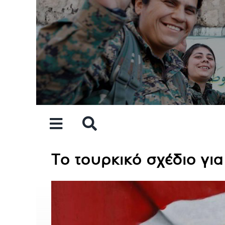
Skip
to
content
Το τουρκικό σχέδιο γι