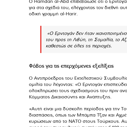
Ο Hamdan al-Abd επιβεβαίωσε ότι ο Ερντογάν
για στα σχέδιά του, ελέγχοντας τον διεθνή α
οδική γραμμή al-Harir.
«Ο Ερντογάν δεν ήταν ικανοποιημένος
του προς τη Λιβύη, τη Σομαλία, το Αζ
καθεστώς σε όλες τις περιοχές.
Φόβος για τις επερχόμενες εξελίξεις
Ο Αντιπρόεδρος του Εκτελεστικού Συμβουλί
ομιλία του λέγοντας: «Ο Ερντογάν επισπεύδε
ολοκληρώσει τους σχεδιασμούς του πριν αναλ
Κόμματος Δικαιοσύνης και Ανάπτυξης.
«Αυτή είναι μια δύσκολη περίοδος για την Τ
διασπάσεις, όπως των Μπάμπα Τζαν και Αχμέτ
κυρώσεων από το ΝΑΤΟ στους Τούρκους. Αυτό 