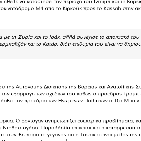
 ήθελε να καταστήσει την περιοχή του Ιντλίμπ και τη βόρε
υτοκινητόδρομο M4 από το Κιρκούκ προς το Kassab στην ακτ
 με τη Συρία και το Ιράκ, αλλά συνέχισε το αποικιακό του
ερμπαϊτζάν και το Κατάρ, διότι επιθυμία του είναι να δημι
ου της Αυτόνομης Διοίκησης της Βόρειας και Ανατολικής
ι την εφαρμογή των σχεδίων του καθώς ο πρόεδρος Τραμπ εί
άβει την προεδρία των Ηνωμένων Πολιτειών ο Τζο Μπάιντεν,
ουρκία. Ο Ερντογάν αντιμετωπίζει εσωτερικά προβλήματα,
 Νταβούτογλου. Παράλληλα επίκειται και η κατάρρευση της
συνέβη παρά το γεγονός ότι η Τουρκία είναι μέλος της τ