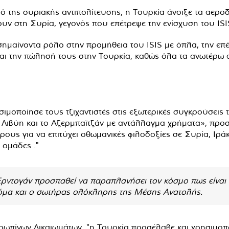
 της συριακής αντιπολίτευσης, η Τουρκία άνοιξε τα αερο
ν στη Συρία, γεγονός που επέτρεψε την ενίσχυση του ISI
μαίνοντα ρόλο στην προμήθεια του ISIS με όπλα, την επέ
αι την πώλησή τους στην Τουρκία, καθώς όλα τα ανωτέρω α
ιμοποίησε τους τζιχαντιστές στις εξωτερικές συγκρούσεις 
 Λιβύη και το Αζερμπαϊτζάν με αντάλλαγμα χρήματα», προσ
υς για να επιτύχει οθωμανικές φιλοδοξίες σε Συρία, Ιράκ,
 ομάδες ."
ρντογάν προσπαθεί να παραπλανήσει τον κόσμο πως είναι 
μα και ο σωτήρας ολόκληρης της Μέσης Ανατολής.
πίνων Δικαιωμάτων, "η Τουρκία προσέλαβε και χρησιμοπο