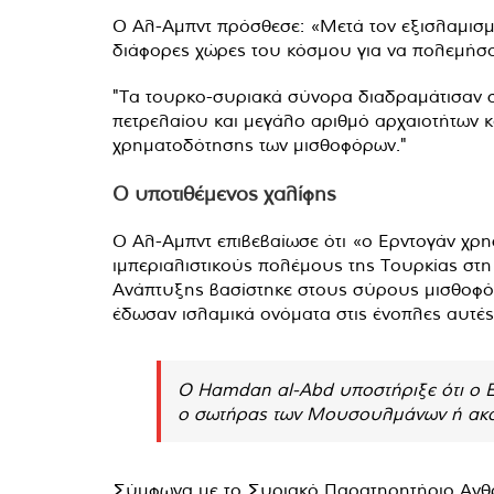
Ο Αλ-Αμπντ πρόσθεσε: «Μετά τον εξισλαμισμό
διάφορες χώρες του κόσμου για να πολεμήσου
"Τα τουρκο-συριακά σύνορα διαδραμάτισαν ση
πετρελαίου και μεγάλο αριθμό αρχαιοτήτων κ
χρηματοδότησης των μισθοφόρων."
Ο υποτιθέμενος χαλίφης
Ο Αλ-Αμπντ επιβεβαίωσε ότι «ο Ερντογάν χρησ
ιμπεριαλιστικούς πολέμους της Τουρκίας στη
Ανάπτυξης βασίστηκε στους σύρους μισθοφόρο
έδωσαν ισλαμικά ονόματα στις ένοπλες αυτές
Ο Hamdan al-Abd υποστήριξε ότι ο Ε
ο σωτήρας των Μουσουλμάνων ή ακό
Σύμφωνα με το Συριακό Παρατηρητήριο Ανθρω