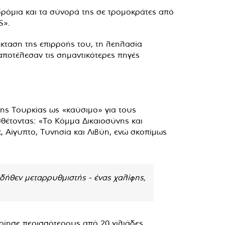
δρόμια και τα σύνορά της σε τρομοκράτες από
S».
κταση της επιρροής του, τη λεηλασία
ποτέλεσαν τις σημαντικότερες πηγές
της Τουρκίας ως «καύσιμο» για τους
θέτοντας: «Το Κόμμα Δικαιοσύνης και
 Αίγυπτο, Τυνησία και Λιβύη, ενώ σκοπίμως
δήθεν μεταρρυθμιστής - ένας χαλίφης,
ίησε περισσότερους από 20 χιλιάδες