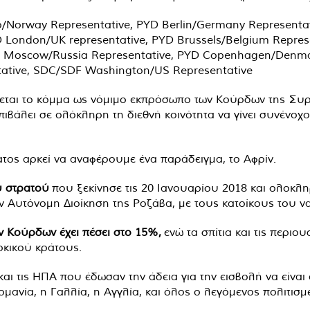
lo/Norway Representative, PYD Berlin/Germany Represent
London/UK representative, PYD Brussels/Belgium Represen
 Moscow/Russia Representative, PYD Copenhagen/Denmar
tative, SDC/SDF Washington/US Representative
χεται το κόμμα ως νόμιμο εκπρόσωπο των Κούρδων της Συρ
ιβάλει σε ολόκληρη τη διεθνή κοινότητα να γίνει συνένοχο
ματος αρκεί να αναφέρουμε ένα παράδειγμα, το Αφρίν.
ύ στρατού
που ξεκίνησε τις 20 Ιανουαρίου 2018 και ολοκλη
 Αυτόνομη Διοίκηση της Ροζάβα, με τους κατοίκους του ν
ν Κούρδων έχει πέσει στο 15%,
ενώ τα σπίτια και τις περιο
ρκικού κράτους.
και τις ΗΠΑ που έδωσαν την άδεια για την εισβολή να είναι
ρμανία, η Γαλλία, η Αγγλία, και όλος ο λεγόμενος πολιτισ