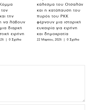
 Κόμμα
κάλεσμα του Οτσαλάν
 τον
και η κατάπαυση του
και την
πυρός του PKK
η να λάβουν
φέρνουν μια ιστορική
 μια διαρκή
ευκαιρία για ειρήνη
στική ειρήνη
και δημοκρατία
025
|
0 Σχόλια
22 Μαρτίου, 2025
|
0 Σχόλια