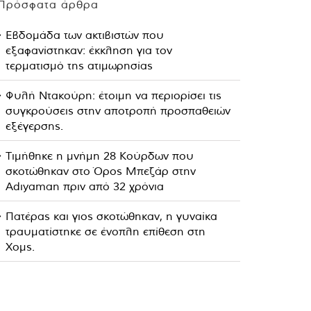
Πρόσφατα άρθρα
Εβδομάδα των ακτιβιστών που
εξαφανίστηκαν: έκκληση για τον
τερματισμό της ατιμωρησίας
Φυλή Ντακούρη: έτοιμη να περιορίσει τις
συγκρούσεις στην αποτροπή προσπαθειών
εξέγερσης.
Τιμήθηκε η μνήμη 28 Κούρδων που
σκοτώθηκαν στο Όρος Μπεζάρ στην
Adıyaman πριν από 32 χρόνια
Πατέρας και γιος σκοτώθηκαν, η γυναίκα
τραυματίστηκε σε ένοπλη επίθεση στη
Χομς.