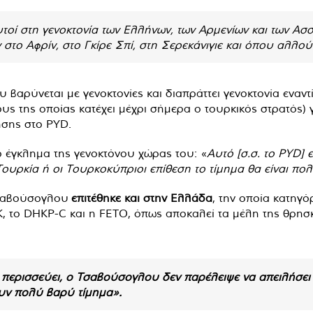
τοί στη γενοκτονία των Ελλήνων, των Αρμενίων και των Ασσ
στο Αφρίν, στο Γκίρε Σπί, στη Σερεκάνιγιε και όπου αλλού
βαρύνεται με γενοκτονίες και διαπράττει γενοκτονία εναντ
ς της οποίας κατέχει μέχρι σήμερα ο τουρκικός στρατός) 
ησης στο PYD.
 έγκλημα της γενοκτόνου χώρας του: «
Αυτό [σ.σ. το PYD] 
Τουρκία ή οι Τουρκοκύπριοι επίθεση το τίμημα θα είναι πο
Τσαβούσογλου
επιτέθηκε και στην Ελλάδα
, την οποία κατηγό
, το DHKP-C και η FETO, όπως αποκαλεί τα μέλη της θρησ
ν περισσεύει, ο Τσαβούσογλου δεν παρέλειψε να απειλήσει
υν πολύ βαρύ τίμημα».