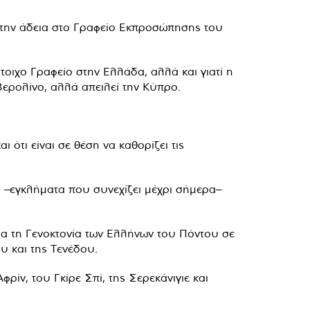
 την άδεια στο Γραφείο Εκπροσώπησης του
τοιχο Γραφείο στην Ελλάδα, αλλά και γιατί η
Βερολίνο, αλλά απειλεί την Κύπρο.
αι ότι είναι σε θέση να καθορίζει τις
 –εγκλήματα που συνεχίζει μέχρι σήμερα–
 τη Γενοκτονία των Ελλήνων του Πόντου σε
υ και της Τενέδου.
ίν, του Γκίρε Σπί, της Σερεκάνιγιε και