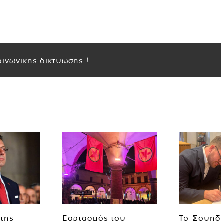
ινωνικής δικτύωσης !
 της
Εορτασμός του
Το Σουηδ