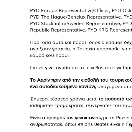
PYD Europe Representative/Officer, PYD Os
PYD The Hague/Benelux Representative, PYD 
PYD Stockholm/Sweden Representative, PYD
Republic Representative, PYD KRG Represen
Παρ’ όλα αυτά και παρότι όλος ο κόσμος δέ
ανοίξουν γραφεία, η Τουρκία προσπαθεί να επ
κουρδικού λαού.
Για να γίνει αντιληπτό το μέγεθος του εγκλή
Το Αφρίν πριν από την εισβολή του τουρκικο
ένα αυτοδιοικούμενο καντόνι,
υπαγόμενο στην
Σήμερα, τέσσερα χρόνια μετά,
το ποσοστό τω
ισλαμιστές τρομοκράτες, συνεργάτες του του
Είναι ο ορισμός της γενοκτονίας,
με τη Ρωσία 
ανθρωπότητας, όπως επίσης θεατές είναι η Γε