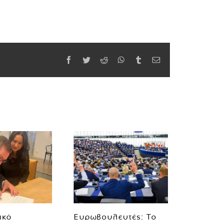
Facebook
Twitter
Reddit
WhatsApp
Tumblr
Email
ικό
Ευρωβουλευτές: Το