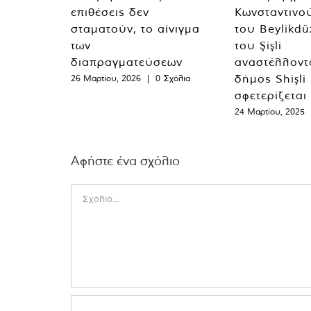
επιθέσεις δεν
Κωνσταντινο
σταματούν, το αίνιγμα
του Beylikdü
των
του Şişli
διαπραγματεύσεων
αναστέλλοντα
δήμος Shişli
26 Μαρτίου, 2026
|
0 Σχόλια
σφετερίζεται
24 Μαρτίου, 2025
Αφήστε ένα σχόλιο
Comment