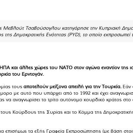
ς Μεβλούτ Τσαβούσογλου κατηγόρησε την Κυπριακή Δημοκ
ς της Δημοκρατικής Ενότητας (PYD), το οποίο εκπροσωπεί
 ΗΠΑ και άλλες χώρες του ΝΑΤΟ στον αγώνα εναντίον της ισ
υρκία του Ερντογάν.
ομίας τους
αποτελούν μείζονα απειλή για την Τουρκία.
Εάν 
μορο με αυτό που υπάρχει από το 1992 και έχει αναγνωριστ
κίας να αναγνωρίσει το τρίτο αυτόνομο κουρδικό κράτος στο
ι τους Κούρδους της Συρίας και το Κόμμα της Δημοκρατικ
νια επισήμως τα εξής Γραφεία Εκπροσώπησης (με βάση στοιχ