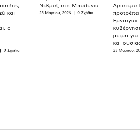
ύπολης,
Νεβροζ στη Μπολόνια
Αριστερό
zü και
προτρέπει
23 Μαρτίου, 2025
|
0 Σχόλια
Ερντογάν 
ι, ο
κυβέρνησ
μέτρα για
και ουσια
|
0 Σχόλια
23 Μαρτίου, 2