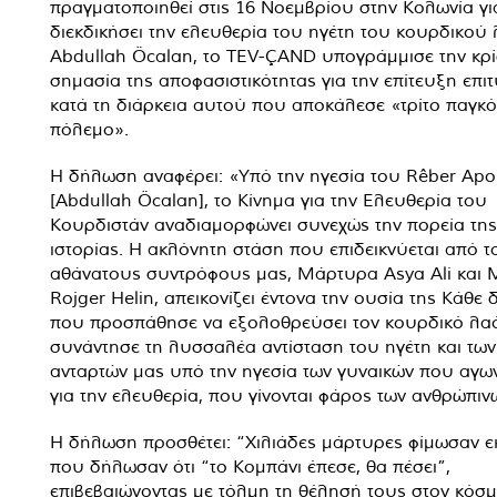
πραγματοποιηθεί στις 16 Νοεμβρίου στην Κολωνία γι
διεκδικήσει την ελευθερία του ηγέτη του κουρδικού
Abdullah Öcalan, το TEV-ÇAND υπογράμμισε την κρί
σημασία της αποφασιστικότητας για την επίτευξη επιτ
κατά τη διάρκεια αυτού που αποκάλεσε «τρίτο παγκ
πόλεμο».
Η δήλωση αναφέρει: «Υπό την ηγεσία του Rêber Apo
[Abdullah Öcalan], το Κίνημα για την Ελευθερία του
Κουρδιστάν αναδιαμορφώνει συνεχώς την πορεία της
ιστορίας. Η ακλόνητη στάση που επιδεικνύεται από τ
αθάνατους συντρόφους μας, Μάρτυρα Asya Ali και
Rojger Helin, απεικονίζει έντονα την ουσία της Κάθε
που προσπάθησε να εξολοθρεύσει τον κουρδικό λα
συνάντησε τη λυσσαλέα αντίσταση του ηγέτη και των
ανταρτών μας υπό την ηγεσία των γυναικών που αγων
για την ελευθερία, που γίνονται φάρος των ανθρώπιν
Η δήλωση προσθέτει: “Χιλιάδες μάρτυρες φίμωσαν ε
που δήλωσαν ότι “το Κομπάνι έπεσε, θα πέσει”,
επιβεβαιώνοντας με τόλμη τη θέλησή τους στον κόσμ