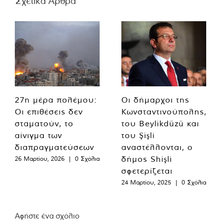
Σχετικά Άρθρα
27η μέρα πολέμου:
Οι δήμαρχοι της
Οι επιθέσεις δεν
Κωνσταντινούπολης,
σταματούν, το
του Beylikdüzü και
αίνιγμα των
του Şişli
διαπραγματεύσεων
αναστέλλονται, ο
δήμος Shişli
26 Μαρτίου, 2026
|
0 Σχόλια
σφετερίζεται
24 Μαρτίου, 2025
|
0 Σχόλια
Αφήστε ένα σχόλιο