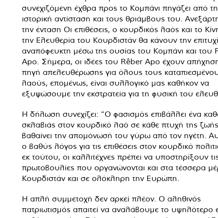
συνεχιζόμενη έχθρα προς το Κομπάνι πηγάζει από τη
ιστορική αντίσταση και τους θριάμβους του. Ανεξάρτ
την ένταση Οι επιθέσεις, ο κουρδικός λαός και το Κίν
την Ελευθερία του Κουρδιστάν θα κάνουν την επιτυχ
αναπόφευκτη μέσω της ουσίας του Κομπάνι και του 
Apo. Σήμερα, οι ιδέες του Rêber Apo έχουν απήχησ
πηγή απελευθέρωσης για όλους τους καταπιεσμένο
λαούς, επομένως, είναι συλλογικό μας καθήκον να
εξυψώσουμε την εκστρατεία για τη φυσική του ελευθ
Η δήλωση συνεχίζει: “Ο φασισμός επιβάλλει ένα κα
σκλαβιάς στον κουρδικό λαό σε κάθε πτυχή της ζωής
βαθαίνει την απομόνωσή του γύρω από τον ηγέτη. Αυ
ο βαθύς λόγος για τις επιθέσεις στον κουρδικό πολιτ
εκ τούτου, οι καλλιτέχνες πρέπει να υποστηρίξουν τι
πρωτοβουλίες που οργανώνονται και στα τέσσερα μέ
Κουρδιστάν και σε ολόκληρη την Ευρώπη.
Η απλή συμμετοχή δεν αρκεί πλέον. Ο αληθινός
πατριωτισμός απαιτεί να αναλάβουμε το υψηλότερο 