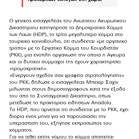
Ο γενικός εισαγγελέας του Ανώτατου Ακυρωτικού
Δικαστηρίου κατηγόρησε το Δημοκρατικό Κόμμα
των Λαών (HDP), το τρίτο μεγαλύτερο κόμμα στο
τουρκικό κοινοβούλιο, ότι συνδέεται «με οργανικό
τρόπο» με το Εργατικό Κόμμα του Κουρδιστάν
(PKK), μια ένοπλη οργάνωση την οποία η Άγκυρα
και οι δυτικοί σύμμαχοί της έχουν χαρακτηρίσει
«τρομοκρατική».
«Ενεργούν σχεδόν σαν γραφείο στρατολόγησης»
του PKK, δήλωσε ο εισαγγελέας Μπεκίρ Σαχίν
μιλώντας στους δημοσιογράφους κατά την έξοδό
του από το Συνταγματικό Δικαστήριο, όπως
μετέδωσε το πρακτορείο ειδήσεων Anadolu.
Το HDP, που αρνείται ότι συνδέεται με το PKK, έχει
διορία ενός μήνα για να παρουσιάσει την
υπεράσπισή του, εξήγησε εκπρόσωπος του
κόμματος.
Για να τεθεί εκτός νόμου το κόμμα απαιτείται