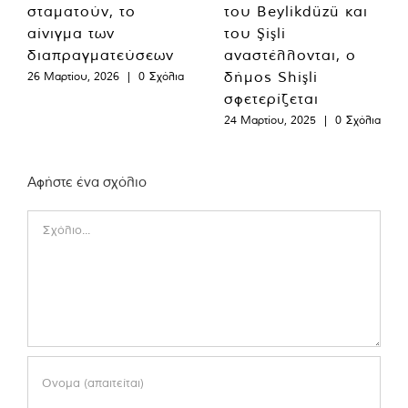
σταματούν, το
του Beylikdüzü και
αίνιγμα των
του Şişli
διαπραγματεύσεων
αναστέλλονται, ο
δήμος Shişli
26 Μαρτίου, 2026
|
0 Σχόλια
σφετερίζεται
24 Μαρτίου, 2025
|
0 Σχόλια
Αφήστε ένα σχόλιο
Comment