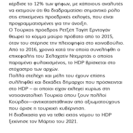
κέρδισε το 12% των ψήφων, με κάποιους αναλυτές
να εκτιμούν ότι θα διαδραματίσει σημαντικό ρόλο
στις επικείμενες προεδρικές εκλογές, που είναι
προγραμματισμένες για την άνοιξη.
Ο Τούρκος πρόεδρος Ρετζέπ Ταγίπ Ερντογάν
θεωρεί το κόμμα μαύρο πρόβατο από το 2015,
όταν του στέρησε την πλειοψηφία στο κοινοβούλιο.
Από το 2016, χρονιά κατά την οποία συνελήφθη ο
επικεφαλής του Σελαχατίν Ντεμιρτάς ο οποίος
παραμένει φυλακισμένος, το HDP βρίσκεται στο
στόχαστρο των αρχών.
Πολλά στελέχη και μέλη του έχουν επίσης
συλληφθεί και δεκάδες δήμαρχοι που πρόσκεινται
στο HDP – οι οποίοι είχαν εκλεγεί κυρίως στη
νοτιοανατολική Τουρκία όπου ζουν πολλοί
Κούρδοι—αντικαταστάθηκαν από αξιωματούχους
που όρισε η τουρκική κυβέρνηση.
Η διαδικασία για να τεθεί εκτός νόμου το HDP
ξεκίνησε τον Μάρτιο του 2021.