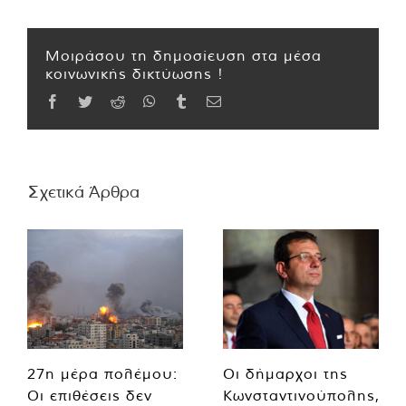
Μοιράσου τη δημοσίευση στα μέσα
κοινωνικής δικτύωσης !
Facebook
Twitter
Reddit
WhatsApp
Tumblr
Email
Σχετικά Άρθρα
27η μέρα πολέμου:
Οι δήμαρχοι της
Οι επιθέσεις δεν
Κωνσταντινούπολης,