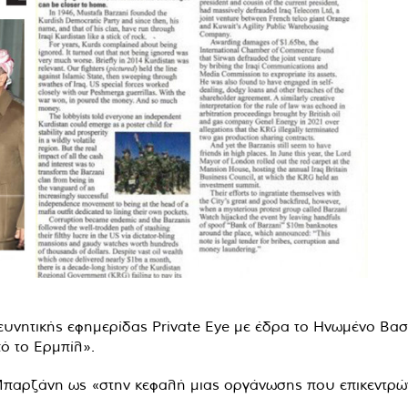
νητικής εφημερίδας Private Eye με έδρα το Ηνωμένο Βασίλ
ό το Ερμπίλ».
 Μπαρζάνη ως «στην κεφαλή μιας οργάνωσης που επικεντρώ