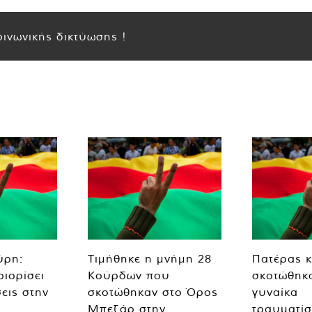
ινωνικής δικτύωσης !
ύρη:
Τιμήθηκε η μνήμη 28
Πατέρας κ
ριορίσει
Κούρδων που
σκοτώθηκα
εις στην
σκοτώθηκαν στο Όρος
γυναίκα
Μπεζάρ στην
τραυματίσ