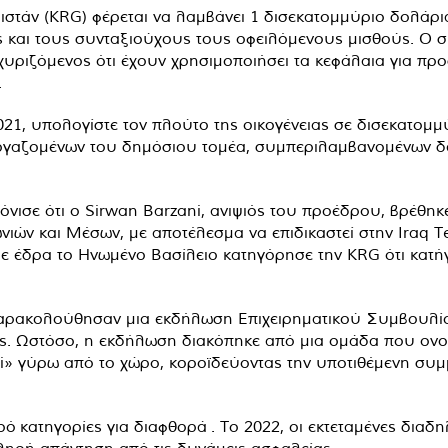
στάν (KRG) φέρεται να λαμβάνει 1 δισεκατομμύριο δολάρι
 και τους συνταξιούχους τους οφειλόμενους μισθούς. Ο σ
σχυριζόμενος ότι έχουν χρησιμοποιήσει τα κεφάλαια για π
.
1, υπολογίστε τον πλούτο της οικογένειας σε δισεκατομμ
εργαζομένων του δημόσιου τομέα, συμπεριλαμβανομένων δα
τόνισε ότι ο Sirwan Barzani, ανιψιός του προέδρου, βρέθηκ
νιών και Μέσων, με αποτέλεσμα να επιδικαστεί στην Iraq
με έδρα το Ηνωμένο Βασίλειο κατηγόρησε την KRG ότι κατ
παρακολούθησαν μια εκδήλωση Επιχειρηματικού Συμβουλίο
. Ωστόσο, η εκδήλωση διακόπηκε από μια ομάδα που ονομ
i» γύρω από το χώρο, κοροϊδεύοντας την υποτιθέμενη συμμ
ρό κατηγορίες για διαφθορά . Το 2022, οι εκτεταμένες διαδ
ληρή απάντηση από τις δυνάμεις ασφαλείας.