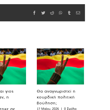
Facebook
Twitter
Reddit
WhatsApp
Tumblr
Email
αι γιος
Θα αναγνωριστεί η
ν, η
κουρδική πολιτική
βούληση;
τηκε σε
17 Μαΐου, 2026
|
0 Σχόλια