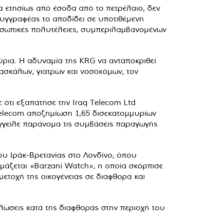
α ετησίως από έσοδα από το πετρέλαιο, δεν
υγγραφέας το αποδίδει σε υποτιθέμενη
ροσωπικές πολυτέλειες, συμπεριλαμβανομένων
ύρια. Η αδυναμία της KRG να ανταποκριθεί
σκάλων, γιατρών και νοσοκόμων, τον
ε ότι εξαπάτησε την Iraq Telecom Ltd
 Telecom αποζημίωση 1,65 δισεκατομμυρίων
ήγγειλε παράνομα τις συμβάσεις παραγωγής
υ Ιράκ-Βρετανίας στο Λονδίνο, όπου
άζεται «Barzani Watch», η οποία σκόρπισε
ετοχή της οικογένειας σε διαφθορά και
ηλώσεις κατά της διαφθοράς στην περιοχή του