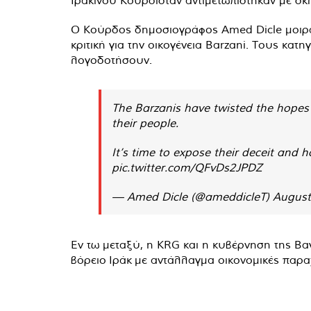
Ο Κούρδος δημοσιογράφος Amed Dicle μοιράσ
κριτική για την οικογένεια Barzani. Τους κατ
λογοδοτήσουν.
The Barzanis have twisted the hopes 
their people.
It’s time to expose their deceit and 
pic.twitter.com/QFvDs2JPDZ
— Amed Dicle (@ameddicleT)
August
Εν τω μεταξύ, η KRG και η κυβέρνηση της Βαγ
βόρειο Ιράκ με αντάλλαγμα οικονομικές παρα