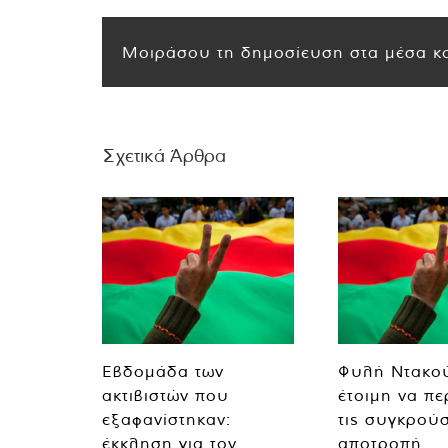
Μοιράσου τη δημοσίευση στα μέσα κο
Σχετικά Άρθρα
Εβδομάδα των
Φυλή Ντακο
ακτιβιστών που
έτοιμη να πε
εξαφανίστηκαν:
τις συγκρούσ
έκκληση για τον
αποτροπή