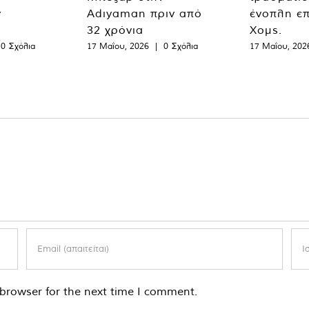
ν
Adıyaman πριν από
ένοπλη επ
32 χρόνια
Χομς.
0 Σχόλια
17 Μαΐου, 2026
|
0 Σχόλια
17 Μαΐου, 202
browser for the next time I comment.