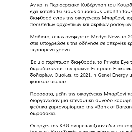
Αν και η Περιφερειακή Κυβέρνηση του Κουρδι
έχει καταβάλει sτους δημόσιους υπαλλήλους
διαφθορά εντός της οικογένειας Μπαρζανί, ι
πολυτελών αρχοντικών και ακριβών ρολογιών
Μάλιστα, όπως ανέφερε το Medya News το 202
στις υποχρεώσεις της οδήγησε σε απεργίες 
περασμένο χρόνο.
Σε μια περίπτωση διαφθοράς, το Private Eye 
δωροδοκώντας την ιρακινή Επιτροπή Επικοινω
δολαρίων. Ομοίως, το 2021, η Genel Energy 
φυσικού αερίου.
Πρόσφατα, μέλη της οικογένειας Μπαρζανί 
διοργάνωσαν μια επενδυτική σύνοδο κορυφής
ψεύτικα χαρτονομίσματα της «Bank of Barzan
δωροδοκία.
Οι αρχές της KRG αντιμετωπίζουν εδώ και και
Ιρακινού Κουρδιστάν αντιμετωπίστηκαν με σκ