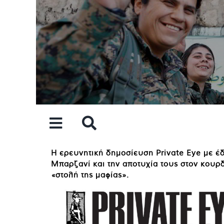
Skip
to
content
Η ερευνητική δημοσίευση Private Eye με έδ
Μπαρζανί και την αποτυχία τους στον κουρ
«στολή της μαφίας».