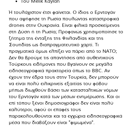
Του Melik Kaylan
Ή τουλάχιστον έτσι φαίνεται. Ο ίδιος ο Ερντογάν
που αψήφησε τη Ρωσία πουλώντας καταστροφικά
drones στην Ουκρανία. Είναι φιλικά προσκείμενος
στη Δύση ή τη Ρωσία; Προφανώς χρησιμοποίησε το
ζήτημα της ένταξης της Φινλανδίας και της
Σουηδίας ως διαπραγματευτικό χαρτί. Τι
πραγματικά όμως ελπίζει να πάρει από το ΝΑΤΟ;
Δεν θα βρούμε τις απαντήσεις από αυθεντικούς
Τούρκους ειδήμονες που βγαίνουν σε μεγάλα
ειδησεογραφικά πρακτορεία όπως το BBC. Αν
έχουν την έδρα τους στην Τουρκία, δεν μπορούν
να είναι πολύ ειλικρινείς εξαιτίας του φόβου
μήπως διωχθούν βάσει των κατασταλτικών νόμων
του Ερντογάν κατά των μέσων ενημέρωσης. Και οι
επί τόπου ξένοι δημοσιογράφοι δεν είναι πολύ
καλύτεροι, αφού οι επαφές τους
παρακολουθούνται και τα εγχώρια ειδησεογραφικά
μέσα που διαβάζουν είναι "φιμωμένα".