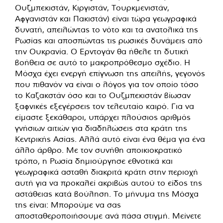
Ουζμπεκιστάν, Κιργιστάν, Τουρκμενιστάν,
Αφγανιστάν και Πακιστάν) είναι τώρα γεωγραφικά
δυνατή, απειλώντας το νότο και τα ανατολικά της
Ρωσίας και αποσπώντας τις ρωσικές δυνάμεις από
την Ουκρανία. Ο Ερντογάν θα ήθελε τη δυτική
βοήθεια σε αυτό το μακροπρόθεσμο σχέδιο. Η
Μόσχα έχει ενεργή επίγνωση της απειλής, γεγονός
που πιθανόν να είναι ο λόγος για τον οποίο τόσο
το Καζακστάν όσο και το Ουζμπεκιστάν βίωσαν
ξαφνικές εξεγέρσεις τον τελευταίο καιρό. Για να
είμαστε ξεκάθαροι, υπάρχει πλούσιος αριθμός
γνήσιων αιτιών για διαδηλώσεις στα κράτη της
Κεντρικής Ασίας. Αλλά αυτό είναι ένα θέμα για ένα
άλλο άρθρο. Με τον συνήθη αποικιοκρατικό
τρόπο, η Ρωσία δημιούργησε εθνοτικά και
γεωγραφικά ασταθή διακριτά κράτη στην περιοχή
αυτή για να προκαλεί ακριβώς αυτού το είδος της
αστάθειας κατά βούληση. Το μήνυμα της Μόσχα
της είναι: Μπορούμε να σας
αποσταθεροποιήσουμε ανά πάσα στιγμή. Μείνετε