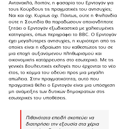
Αντανακλά, λοιπόν, η φασαρία του Ερντογάν για
τους Κούρδους τις πραγματικές του ανησυχίες;
Ναι και όχι. Κυρίως όχι. Πάντως, ούτε η Φινλανδία
ούτε η Σουηδία θα παραδώσουν οποιονδήποτε
ζητάει ο Ερντογάν εξωδικαστικά με χαλκευμένες
κατηγορίες, όπως περιγράφει το BBC. Ο Ερντογάν
έχει μεγαλύτερες ανησυχίες, η κυριότερη από τις
οποίες είναι η εδραίωση του καθεστώτος του σε
μια εποχή αυξανόμενου πληθωρισμού και
οικονομικής κατάρρευσης στο εσωτερικό. Με τις
γενικές βουλευτικές εκλογές που έρχονται το νέο
έτος, το κόμμα του οδεύει προς μια μεγάλη
απώλεια. Στην πραγματικότητα, αυτό που
πραγματικά θέλει ο Ερντογάν είναι μια υπόσχεση
μη ανάμειξης των δυτικών δημοκρατιών στις
εσωτερικές του υποθέσεις.
Πιθανότατα επειδή σκοπεύει να
διατηρήσει την εξουσία στα χέρια