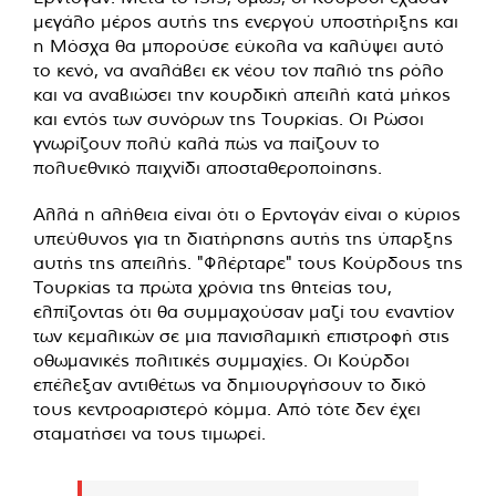
μεγάλο μέρος αυτής της ενεργού υποστήριξης και
η Μόσχα θα μπορούσε εύκολα να καλύψει αυτό
το κενό, να αναλάβει εκ νέου τον παλιό της ρόλο
και να αναβιώσει την κουρδική απειλή κατά μήκος
και εντός των συνόρων της Τουρκίας. Οι Ρώσοι
γνωρίζουν πολύ καλά πώς να παίζουν το
πολυεθνικό παιχνίδι αποσταθεροποίησης.
Αλλά η αλήθεια είναι ότι ο Ερντογάν είναι ο κύριος
υπεύθυνος για τη διατήρησης αυτής της ύπαρξης
αυτής της απειλής. "Φλέρταρε" τους Κούρδους της
Τουρκίας τα πρώτα χρόνια της θητείας του,
ελπίζοντας ότι θα συμμαχούσαν μαζί του εναντίον
των κεμαλικών σε μια πανισλαμική επιστροφή στις
οθωμανικές πολιτικές συμμαχίες. Οι Κούρδοι
επέλεξαν αντιθέτως να δημιουργήσουν το δικό
τους κεντροαριστερό κόμμα. Από τότε δεν έχει
σταματήσει να τους τιμωρεί.