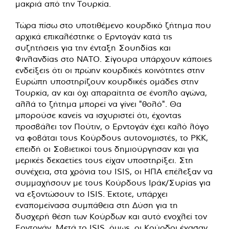
μακριά από την Τουρκία.
Τώρα πίσω στο υποτιθέμενο κουρδικό ζήτημα που
αρχικά επικαλέστηκε ο Ερντογάν κατά τις
συζητήσεις για την ένταξη Σουηδίας και
Φινλανδίας στο ΝΑΤΟ. Σίγουρα υπάρχουν κάποιες
ενδείξεις ότι οι πρώην κουρδικές κοινότητες στην
Ευρώπη υποστηρίζουν κουρδικές ομάδες στην
Τουρκία, αν και όχι απαραίτητα σε ένοπλο αγώνα,
αλλά το ζήτημα μπορεί να γίνει "θολό". Θα
μπορούσε κανείς να ισχυριστεί ότι, έχοντας
προσβάλει τον Πούτιν, ο Ερντογάν έχει καλό λόγο
να φοβάται τους Κούρδους αυτονομιστές, το PKK,
επειδή οι Σοβιετικοί τους δημιούργησαν και για
μερικές δεκαετίες τους είχαν υποστηρίξει. Στη
συνέχεια, στα χρόνια του ISIS, οι ΗΠΑ επέλεξαν να
συμμαχήσουν με τους Κούρδους Ιράκ/Συρίας για
να εξοντώσουν το ISIS. Έκτοτε, υπάρχει
εναπομείνασα συμπάθεια στη Δύση για τη
δυσχερή θέση των Κούρδων και αυτό ενοχλεί τον
Ερντογάν. Μετά το ISIS, όμως, οι Κούρδοι έχασαν