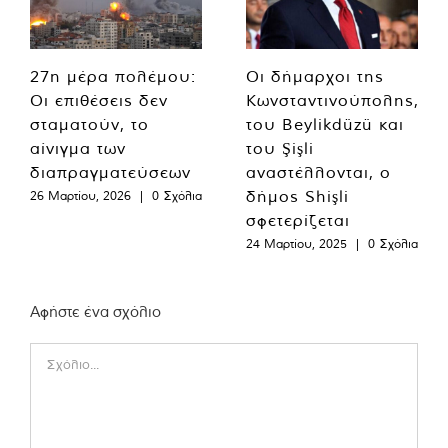
27η μέρα πολέμου:
Οι δήμαρχοι της
Οι επιθέσεις δεν
Κωνσταντινούπολης,
σταματούν, το
του Beylikdüzü και
αίνιγμα των
του Şişli
διαπραγματεύσεων
αναστέλλονται, ο
δήμος Shişli
26 Μαρτίου, 2026
|
0 Σχόλια
σφετερίζεται
24 Μαρτίου, 2025
|
0 Σχόλια
Αφήστε ένα σχόλιο
Comment