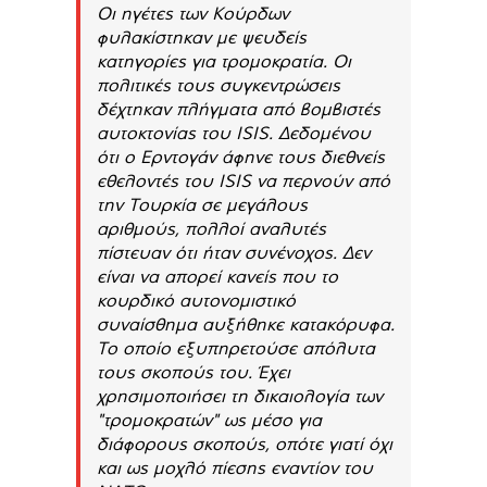
Οι ηγέτες των Κούρδων
φυλακίστηκαν με ψευδείς
κατηγορίες για τρομοκρατία. Οι
πολιτικές τους συγκεντρώσεις
δέχτηκαν πλήγματα από βομβιστές
αυτοκτονίας του ISIS. Δεδομένου
ότι ο Ερντογάν άφηνε τους διεθνείς
εθελοντές του ISIS να περνούν από
την Τουρκία σε μεγάλους
αριθμούς, πολλοί αναλυτές
πίστευαν ότι ήταν συνένοχος. Δεν
είναι να απορεί κανείς που το
κουρδικό αυτονομιστικό
συναίσθημα αυξήθηκε κατακόρυφα.
Το οποίο εξυπηρετούσε απόλυτα
τους σκοπούς του. Έχει
χρησιμοποιήσει τη δικαιολογία των
"τρομοκρατών" ως μέσο για
διάφορους σκοπούς, οπότε γιατί όχι
και ως μοχλό πίεσης εναντίον του