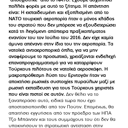
πολλές φορές με αυτό το ζήτημα. Η απάντηση
είναι: Η εκπαιδευμένη και εξοπλισμένη από το
ΝΑΤΟ τουρκική αεροπορία ήταν ο μόνος κλάδος
του στρατού που δεν μπόρεσε να εξουδετερώσει
κατά τη λεγόμενη απόπειρα πραξικοπήματος
εναντίον του τον Ιούλιο του 2016. Δεν είχε καμία
άμυνα απέναντι στην ίδια του την αεροπορία. Τα
νατοϊκά αντιαεροπορικά όπλα, για να μην
αναφέρουμε το προσωπικό, χρειάζονται ενδελεχή
επαναπρογραμματισμό για να καταρρίψουν
Τούρκους πιλότους σε νατοϊκά αεροσκάφη. Η
μακροπρόθεσμη λύση του Ερντογάν ήταν να
αποκτήσει ρωσικές συστοιχίες πυραύλων μαζί με
ρωσική εκπαίδευση για τους Τούρκους χειριστές
που είναι πιστοί σε αυτόν.
Δεν θέλει να το
ξαναπεράσει αυτό, ειδικά τώρα που έχει
αποστασιοποιηθεί από τον Πούτιν. Επομένως, θα
απαιτήσει εγγυήσεις από τον πρόεδρο των ΗΠΑ
Τζο Μπάιντεν και τους συμμάχους του ότι δεν θα
υποκινήσουν τη στρατιωτική αντίσταση στην