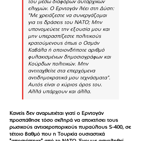
του μέσω διαφόρων αυταρχικών
ελιγμών. Ο Ερντογάν λέει στη Δύση:
"Με χρειάζεστε να συνεργάζομαι
για τις δράσεις του ΝΑΤΟ; Μην
υπονομεύετε την εξουσία μου και
μην υπερασπίζεστε πολιτικούς
κρατούμενους όπως ο Οσμάν
Καβάλα ή οποιονδήποτε αριθμό
φυλακισμένων δημοσιογράφων και
Κούρδων πολιτικών. Μην
αντιταχθείτε στα επερχόμενα
αντιδημοκρατικά μου τεχνάσματα".
Αυτός είναι ο κύριος όρος του.
Αλλά υπάρχουν και άλλα.
Κανείς δεν αναρωτιέται γιατί ο Ερντογάν
προσπάθησε τόσο σκληρά να αποκτήσει τους
ρωσικούς αντιαεροπορικούς πυραύλους S-400, σε
τέτοιο βαθμό που η Τουρκία ουσιαστικά
"αποσχίστηκε" από το ΝΑΤΟ. Έχουμε ασχοληθεί