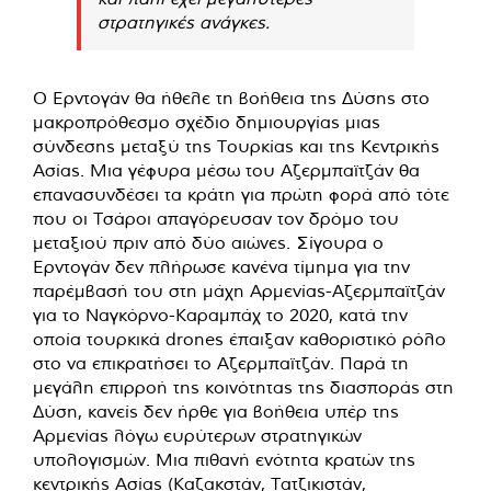
στρατηγικές ανάγκες.
Ο Ερντογάν θα ήθελε τη βοήθεια της Δύσης στο
μακροπρόθεσμο σχέδιο δημιουργίας μιας
σύνδεσης μεταξύ της Τουρκίας και της Κεντρικής
Ασίας. Μια γέφυρα μέσω του Αζερμπαϊτζάν θα
επανασυνδέσει τα κράτη για πρώτη φορά από τότε
που οι Τσάροι απαγόρευσαν τον δρόμο του
μεταξιού πριν από δύο αιώνες. Σίγουρα ο
Ερντογάν δεν πλήρωσε κανένα τίμημα για την
παρέμβασή του στη μάχη Αρμενίας-Αζερμπαϊτζάν
για το Ναγκόρνο-Καραμπάχ το 2020, κατά την
οποία τουρκικά drones έπαιξαν καθοριστικό ρόλο
στο να επικρατήσει το Αζερμπαϊτζάν. Παρά τη
μεγάλη επιρροή της κοινότητας της διασποράς στη
Δύση, κανείς δεν ήρθε για βοήθεια υπέρ της
Αρμενίας λόγω ευρύτερων στρατηγικών
υπολογισμών. Μια πιθανή ενότητα κρατών της
κεντρικής Ασίας (Καζακστάν, Τατζικιστάν,