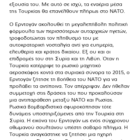
εξουσία του. Με αυτό σε ισχύ, τα εναέρια μέσα
της Τουρκίας θα επανέλθουν πλήρως στο ΝΑΤΟ.
Ο Ερντογάν ακολουθεί τη μεγαλεπήβολη πολιτική
φόρμουλα των περισσότερων αυταρχικών ηγετών,
τροφοδοτώντας τον πληθυσμό του με
αυτοκρατορική νοσταλγία αντί για ευημερία,
ελευθερία και κράτος δικαίου. Εξ ου και οι
επιδρομές του στη Συρία και τη Λιβύη. Όταν η
Τουρκία κατέρριψε το ρωσικό μαχητικό
αεροσκάφος κοντά στα συριακά σύνορα το 2015, ο
Ερντογάν ζήτησε τη βοήθεια του ΝΑΤΟ για να
προλάβει τα αντίποινα. Τον απέρριψαν. Δεν ήθελαν
συμμετοχή στις δράσεις του που προκαλούσαν
μια αντιπαράθεση μεταξύ ΝΑΤΟ και Ρωσίας.
Ρωσικά βομβαρδιστικά σφυροκόπησαν τότε
δυνάμεις υποστηριζόμενες από την Τουρκία στη
Συρία. Η εικόνα του Ερντογάν ως ενός σύγχρονου
οθωμανού σουλτάνου υπέστη σοβαρό πλήγμα. Η
Τουρκία αναγκάστηκε να ζητήσει μια ηχηρή