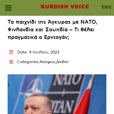
ENG
Skip
Το παιχνίδι της Άγκυρας με ΝΑΤΟ,
to
Φινλανδία και Σουηδία – Τι θέλει
content
πραγματικά ο Ερντογάν;
Date: 9 Ιουλίου, 2022
Categories:
Απόψεις
,
Διεθνή