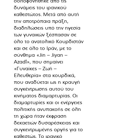
δολοφονήθηκε από τις
δυνάμεις του ιρανικού
καθεστώτος. Μετά από αυτή
την αποτρόπαια πράξη,
διαδηλώσεις υπό την ηγεσία
των γυναικών ξέσπασαν σε
όλο το ανατολικό Κουρδιστάν
και σε όλο το Ιράν, με το
σύνθημα «Jin – Jiyan –
Azadî», που σημαίνει
«Γυναίκες – Ζωή –
Ελευθερία» στα κουρδικά,
που αναδύεται ως η κραυγή
συγκέντρωσης αυτού του
κινήματος διαμαρτυρίας. Οι
διαμαρτυρίες και οι ενέργειες
πολιτικής ανυπακοής σε όλη
τη χώρα ήταν έκφραση
δεκαετιών δυσαρέσκειας και
συγκεντρωμένης οργής για το
καθεστώς. Το ιρανικό