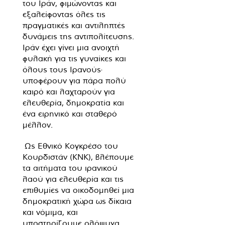
του Ιράν, φιμώνοντας και
εξαλείφοντας όλες τις
πραγματικές και αντιληπτές
δυνάμεις της αντιπολίτευσης.
Ιράν έχει γίνει μια ανοιχτή
φυλακή για τις γυναίκες και
όλους τους Ιρανούς·
υποφέρουν για πάρα πολύ
καιρό και λαχταρούν για
ελευθερία, δημοκρατία και
ένα ειρηνικό και σταθερό
μέλλον.
Ως Εθνικό Κογκρέσο του
Κουρδιστάν (KNK), βλέπουμε
τα αιτήματα του ιρανικού
λαού για ελευθερία και τις
επιθυμίες να οικοδομηθεί μια
δημοκρατική χώρα ως δίκαια
και νόμιμα, και
υποστηρίζουμε ολόψυχα