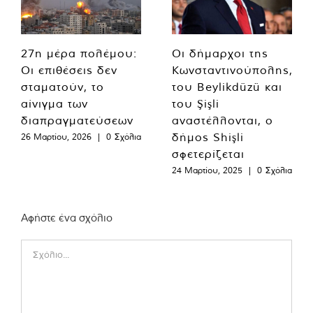
27η μέρα πολέμου:
Οι δήμαρχοι της
Οι επιθέσεις δεν
Κωνσταντινούπολης,
σταματούν, το
του Beylikdüzü και
αίνιγμα των
του Şişli
διαπραγματεύσεων
αναστέλλονται, ο
δήμος Shişli
26 Μαρτίου, 2026
|
0 Σχόλια
σφετερίζεται
24 Μαρτίου, 2025
|
0 Σχόλια
Αφήστε ένα σχόλιο
Comment