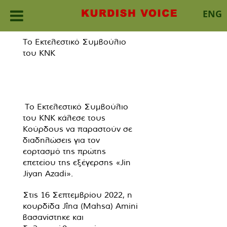
ENG
Skip
Το Εκτελεστικό Συμβούλιο
to
του ΚΝΚ
content
Το Εκτελεστικό Συμβούλιο
του KNK κάλεσε τους
Κούρδους να παραστούν σε
διαδηλώσεις για τον
εορτασμό της πρώτης
επετείου της εξέγερσης «Jin
Jiyan Azadi».
Στις 16 Σεπτεμβρίου 2022, η
κουρδίδα Jîna (Mahsa) Amini
βασανίστηκε και