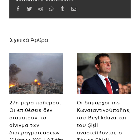
Facebook
Twitter
Reddit
WhatsApp
Tumblr
Email
Σχετικά Άρθρα
27η μέρα πολέμου:
Οι δήμαρχοι της
Οι επιθέσεις δεν
Κωνσταντινούπολης,
σταματούν, το
του Beylikdüzü και
αίνιγμα των
του Şişli
διαπραγματεύσεων
αναστέλλονται, ο
δήμος Shişli
26 Μαρτίου, 2026
|
0 Σχόλια