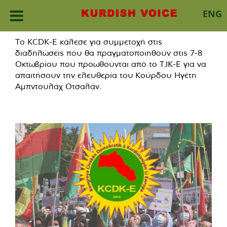
ENG
Skip
Το KCDK-E κάλεσε για συμμετοχή στις
to
διαδηλώσεις που θα πραγματοποιηθούν στις 7-8
content
Οκτωβρίου που προωθούνται από το TJK-E για να
απαιτήσουν την ελευθερία του Κούρδου Ηγέτη
Αμπντουλάχ Οτσαλάν.