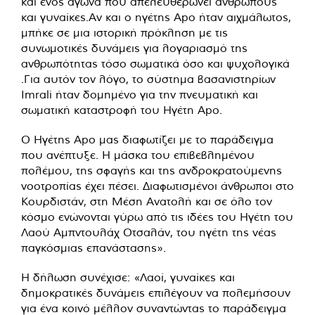
και ενός αγώνα που απελευθερώνει ανθρώπους
και γυναίκες.Αν και ο ηγέτης Apo ήταν αιχμάλωτος,
μπήκε σε μια ιστορική πρόκληση με τις
συνωμοτικές δυνάμεις για λογαριασμό της
ανθρωπότητας τόσο σωματικά όσο και ψυχολογικά
.Για αυτόν τον λόγο, το σύστημα βασανιστηρίων
Imrali ήταν δομημένο για την πνευματική και
σωματική καταστροφή του Ηγέτη Apo.
Ο Ηγέτης Apo μας διαφωτίζει με το παράδειγμα
που ανέπτυξε. Η μάσκα του επιβεβλημένου
πολέμου, της σφαγής και της ανδροκρατούμενης
νοοτροπίας έχει πέσει. Διαφωτισμένοι άνθρωποι στο
Κουρδιστάν, στη Μέση Ανατολή και σε όλο τον
κόσμο ενώνονται γύρω από τις ιδέες του Ηγέτη του
Λαού Αμπντουλάχ Οτσαλάν, του ηγέτη της νέας
παγκόσμιας επανάστασης».
Η δήλωση συνέχισε: «Λαοί, γυναίκες και
δημοκρατικές δυνάμεις επιλέγουν να πολεμήσουν
για ένα κοινό μέλλον συναντώντας το παράδειγμα