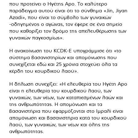
που προτείνει ο Ηγέτης Apo. Το καλύτερο
παράδειγμα αυτού είναι ότι το σύνθημα «Jin, Jiyan
Azadi», που είναι το σύμβολο των γυναικών
-οδηγημένος ο αγώνας, τον έφερε σε ένα σημείο
που καθορίζει τον δρόμο της απελευθέρωσης των
γυναικών παγκοσμίως».
Η ανακοίνωση του KCDK-E υπογράμμισε ότι «το
σύστημα βασανιστηρίων και απομόνωσης που
συνεχίζεται εδώ και 25 χρόνια στοχεύει όλα τα
κέρδη του κουρδικού λαού».
Η δήλωση συνεχίζει: «Η ελευθερία του Ηγέτη Apo
είναι η ελευθερία του κουρδικού λαού, των
γυναικών, των νέων, των καταπιεσμένων λαών και
της ανθρωπότητας. Η απομόνωση και τα
βασανιστήρια που εφαρμόζονται στο Ιμραλί είναι
απομόνωση και βασανιστήρια κατά του κουρδικού
λαού, των γυναικών, των νέων και όλης της
ανθρωπότητας.