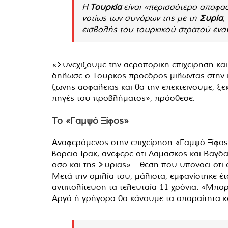
Η
Τουρκία
είναι «περισσότερο αποφα
νοτίως των συνόρων της με τη
Συρία
,
εισβολής του τουρκικού στρατού εναν
«Συνεχίζουμε την αεροπορική επιχείρηση και
δήλωσε ο Τούρκος πρόεδρος μιλώντας στην 
ζώνης ασφαλείας και θα την επεκτείνουμε, ξε
πηγές του προβλήματος», πρόσθεσε.
Το «Γαμψό Ξίφος»
Αναφερόμενος στην επιχείρηση «Γαμψό Ξίφος
βόρειο Ιράκ, ανέφερε ότι Δαμασκός και Βαγδ
όσο και της Συρίας» – θέση που υπονοεί ότι
Μετά την ομιλία του, μάλιστα, εμφανίστηκε 
αντιπολίτευση τα τελευταία 11 χρόνια. «Μπορ
Αργά ή γρήγορα θα κάνουμε τα απαραίτητα 