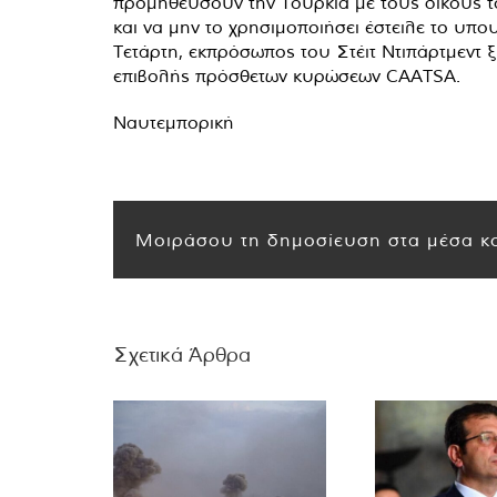
προμηθεύσουν την Τουρκία με τους δικούς τ
και να μην το χρησιμοποιήσει έστειλε το υπ
Τετάρτη, εκπρόσωπος του Στέιτ Ντιπάρτμεντ ξ
επιβολής πρόσθετων κυρώσεων CAATSA.
Ναυτεμπορική
Μοιράσου τη δημοσίευση στα μέσα κο
Σχετικά Άρθρα