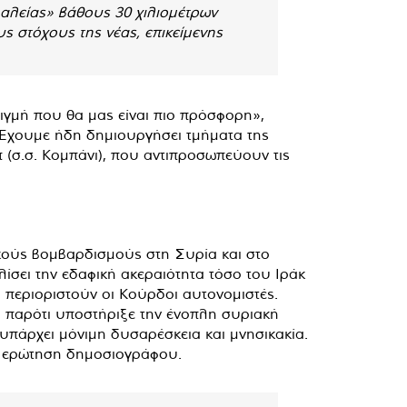
αλείας» βάθους 30 χιλιομέτρων
ς στόχους της νέας, επικείμενης
ιγμή που θα μας είναι πιο πρόσφορη»,
Εχουμε ήδη δημιουργήσει τμήματα της
π (σ.σ. Κομπάνι), που αντιπροσωπεύουν τις
κούς βομβαρδισμούς στη Συρία και στο
ίσει την εδαφική ακεραιότητα τόσο του Ιράκ
 περιοριστούν οι Κούρδοι αυτονομιστές.
, παρότι υποστήριξε την ένοπλη συριακή
ν υπάρχει μόνιμη δυσαρέσκεια και μνησικακία.
ε ερώτηση δημοσιογράφου.