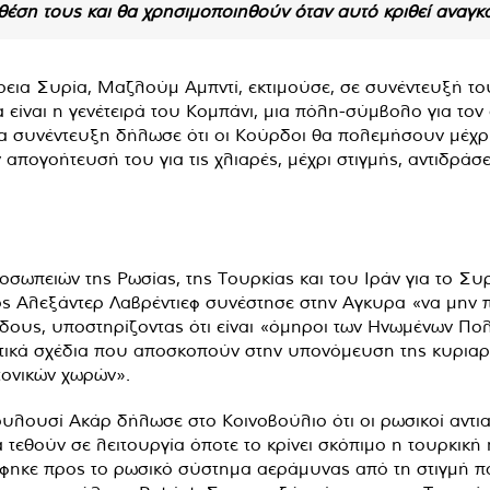
 θέση τους και θα χρησιμοποιηθούν όταν αυτό κριθεί αναγκ
ια Συρία, Μαζλούμ Αμπντί, εκτιμούσε, σε συνέντευξή του 
α είναι η γενέτειρά του Κομπάνι, μια πόλη-σύμβολο για το
δια συνέντευξη δήλωσε ότι οι Κούρδοι θα πολεμήσουν μέχρι
απογοήτευσή του για τις χλιαρές, μέχρι στιγμής, αντιδράσ
ροσωπειών της Ρωσίας, της Τουρκίας και του Ιράν για το Σ
ος Αλεξάντερ Λαβρέντιεφ συνέστησε στην Αγκυρα «να μην 
ρδους, υποστηρίζοντας ότι είναι «όμηροι των Ηνωμένων Πολ
τικά σχέδια που αποσκοπούν στην υπονόμευση της κυριαρχί
τονικών χωρών».
λουσί Ακάρ δήλωσε στο Κοινοβούλιο ότι οι ρωσικοί αντι
να τεθούν σε λειτουργία όποτε το κρίνει σκόπιμο η τουρκική 
άφηκε προς το ρωσικό σύστημα αεράμυνας από τη στιγμή π