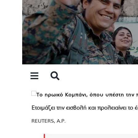
Skip
to
content
Ετοιμάζει την εισβολή και προλειαίνει το
REUTERS, A.P.