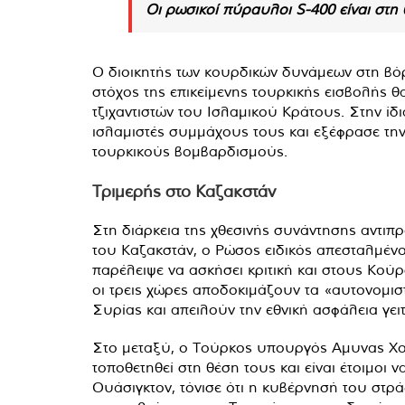
Οι ρωσικοί πύραυλοι S-400 είναι στη
Ο διοικητής των κουρδικών δυνάμεων στη βόρε
στόχος της επικείμενης τουρκικής εισβολής θ
τζιχαντιστών του Ισλαμικού Κράτους. Στην ί
ισλαμιστές συμμάχους τους και εξέφρασε την 
τουρκικούς βομβαρδισμούς.
Τριμερής στο Καζακστάν
Στη διάρκεια της χθεσινής συνάντησης αντιπ
του Καζακστάν, ο Ρώσος ειδικός απεσταλμέν
παρέλειψε να ασκήσει κριτική και στους Κού
οι τρεις χώρες αποδοκιμάζουν τα «αυτονομισ
Συρίας και απειλούν την εθνική ασφάλεια γει
Στο μεταξύ, ο Τούρκος υπουργός Αμυνας Χου
τοποθετηθεί στη θέση τους και είναι έτοιμοι 
Ουάσιγκτον, τόνισε ότι η κυβέρνησή του στρ