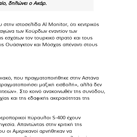
αίο, δηλώνει ο Ακάρ.
στην ιστοσελίδα Al Monitor, ότι κεντρικός
ν αγώνα των Κούρδων εναντίον των
ς εσχάτων τον τουρκικό στρατό και τους
εις Ουάσιγκτον και Μόσχας απέναντι στους
υριακό, που πραγματοποιήθηκε στην Αστάνα
πραγματοποιήσει μαζική εισβολή», αλλά δεν
ιτειών». Στο κοινό ανακοινωθέν της συνόδου,
ας και της εδαφικής ακεραιότητας της
αεροπορικοί πύραυλοι S-400 έχουν
ηγεσία. Απαντώντας στην κριτική της
ου οι Αμερικανοί αρνήθηκαν να