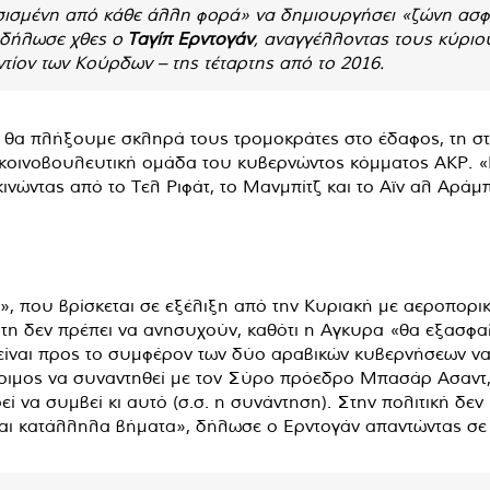
σισμένη από κάθε άλλη φορά» να δημιουργήσει «ζώνη ασφ
 δήλωσε χθες ο
Ταγίπ Ερντογάν
, αναγγέλλοντας τους κύριου
τίον των Κούρδων – της τέταρτης από το 2016.
 θα πλήξουμε σκληρά τους τρομοκράτες στο έδαφος, τη στ
κοινοβουλευτική ομάδα του κυβερνώντος κόμματος ΑΚΡ. «
κινώντας από το Τελ Ριφάτ, το Μανμπίτζ και το Αϊν αλ Αράμ
», που βρίσκεται σε εξέλιξη από την Κυριακή με αεροπορι
άτη δεν πρέπει να ανησυχούν, καθότι η Αγκυρα «θα εξασφαλ
 είναι προς το συμφέρον των δύο αραβικών κυβερνήσεων να
έτοιμος να συναντηθεί με τον Σύρο πρόεδρο Μπασάρ Ασαντ
εί να συμβεί κι αυτό (σ.σ. η συνάντηση). Στην πολιτική δε
και κατάλληλα βήματα», δήλωσε ο Ερντογάν απαντώντας σ