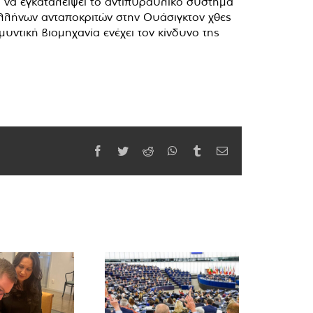
 να εγκαταλείψει το αντιπυραυλικό σύστημα
Ελλήνων ανταποκριτών στην Ουάσιγκτον χθες
υντική βιομηχανία ενέχει τον κίνδυνο της
Facebook
Twitter
Reddit
WhatsApp
Tumblr
Email