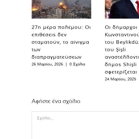
27η μέρα πολέμου: Οι
Οι δήμαρχοι
επιθέσεις δεν
Κωνσταντινο
σταματούν, το αίνιγμα
του Beylikdü
των
του Şişli
διαπραγματεύσεων
αναστέλλοντα
δήμος Shişli
26 Μαρτίου, 2026
|
0 Σχόλια
σφετερίζεται
24 Μαρτίου, 2025
Αφήστε ένα σχόλιο
Comment