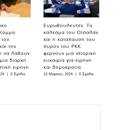
ικό
Ευρωβουλευτές: Το
 Κόμμα
κάλεσμα του Οτσαλάν
 τον
και η κατάπαυση του
και την
πυρός του PKK
η να λάβουν
φέρνουν μια ιστορική
 μια διαρκή
ευκαιρία για ειρήνη
στική ειρήνη
και δημοκρατία
025
|
0 Σχόλια
22 Μαρτίου, 2025
|
0 Σχόλια