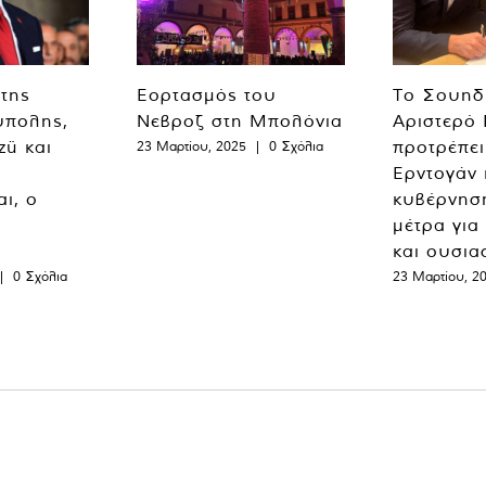
 της
Εορτασμός του
Το Σουηδ
ύπολης,
Νεβροζ στη Μπολόνια
Αριστερό
zü και
προτρέπει
23 Μαρτίου, 2025
|
0 Σχόλια
Ερντογάν 
ι, ο
κυβέρνησ
μέτρα για
και ουσια
|
0 Σχόλια
23 Μαρτίου, 2