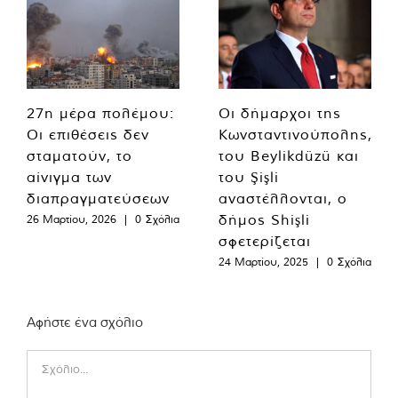
27η μέρα πολέμου:
Οι δήμαρχοι της
Οι επιθέσεις δεν
Κωνσταντινούπολης,
σταματούν, το
του Beylikdüzü και
αίνιγμα των
του Şişli
διαπραγματεύσεων
αναστέλλονται, ο
δήμος Shişli
26 Μαρτίου, 2026
|
0 Σχόλια
σφετερίζεται
24 Μαρτίου, 2025
|
0 Σχόλια
Αφήστε ένα σχόλιο
Comment