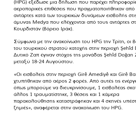
(HPG) εξέδωσε μια δήλωση που παρέχει πληροφορίε
αεροπορικές επιθέσεις που πραγματοποιήθηκαν από
αντάρτες κατά των τουρκικών δυνάμεων εισβολής στι
άμυνας Medya που ελέγχονται από τους αντάρτες στ
Κουρδιστάν (βόρειο Ιράκ).
Σύμφωνα με την ανακοίνωση του HPG την Τρίτη, οι β
του τουρκικού στρατού κατοχής στην περιοχή Şehîd D
Δυτικό Ζαπ έγιναν στόχος της μονάδας Şehîd Doğan 
μεταξύ 18-24 Αυγούστου.
«Οι εισβολείς στην περιοχή Girê Amediyê και Girê B
χτυπήθηκαν από αέρος 2 φορές. Από αυτές τις ενέργε
όπως μπορούμε να διευκρινίσουμε, 1 εισβολέας σκο
άλλος 1 τραυματίστηκε, 3 θέσεις και 1 κάμερα
παρακολούθησης καταστράφηκαν και 4 σκηνές υπέσ
ζημιές», αναφέρεται στην ανακοίνωση του HPG.