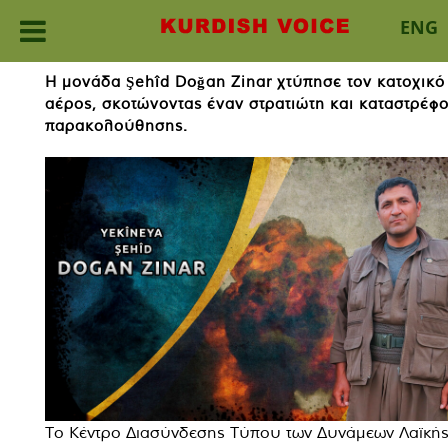
ENG
Skip
Η μονάδα Şehîd Doğan Zinar χτύπησε τον κατοχικό
to
αέρος, σκοτώνοντας έναν στρατιώτη και καταστρέφο
content
παρακολούθησης.
Το Κέντρο Διασύνδεσης Τύπου των Δυνάμεων Λαϊκή