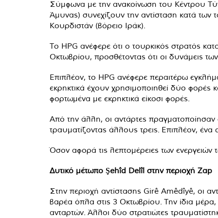
Σύμφωνα με την ανακοίνωση του Κέντρου Τύπο
Άμυνας) συνεχίζουν την αντίσταση κατά των 
Κουρδιστάν (βόρειο Ιράκ).
Το HPG ανέφερε ότι ο τουρκικός στρατός κατο
Οκτωβρίου, προσθέτοντας ότι οι δυνάμεις τ
Επιπλέον, το HPG ανέφερε περαιτέρω εγκλή
εκρηκτικά έχουν χρησιμοποιηθεί δύο φορές κ
φορτωμένα με εκρηκτικά είκοσι φορές.
Από την άλλη, οι αντάρτες πραγματοποίησαν 
τραυματίζοντας άλλους τρεις. Επιπλέον, ένα
Όσον αφορά τις λεπτομέρειες των ενεργειών 
Δυτικό μέτωπο Şehîd Delîl στην περιοχή Zap
Στην περιοχή αντίστασης Girê Amêdîyê, οι αν
βαρέα όπλα στις 3 Οκτωβρίου. Την ίδια μέρα
ανταρτών. Άλλοι δύο στρατιώτες τραυματίστηκ