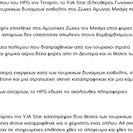
υ του HPG την Τετάρτη, το YJA Star (Ελεύθερες Γυναικεί
τουρκικών δυνάμεων εισβολής στις Ζώνες Άμυνας Medya πο
χής επιτέθηκε στις Αμυντικές Ζώνες της Medya επτά φορές 
ων ανταρτών δεν υπέστησαν απώλειες στους βομβαρδισμούς
ματα πολέμου που διαπράχθηκαν από τον τουρκικό στρατό
αι χημικά αέρια δέκα φορές από τη Δευτέρα και οι θέσεις
σειρά ενεργειών κατά των τουρκικών δυνάμεων εισβολής, σκ
 drone και μια στρατιωτική σκηνή καταστράφηκαν και μια 
των ανταρτών, το HPG έδωσε τις ακόλουθες πληροφορίες:
τάρτες της YJA Star κατέστρεψαν δύο θέσεις των τουρκικών
, ένα drone καταρρίφθηκε και ο χειριστής ενός όπλου A4 
αν σε στοχευμένες επιθέσεις χθες το απόγευμα και χθες τ