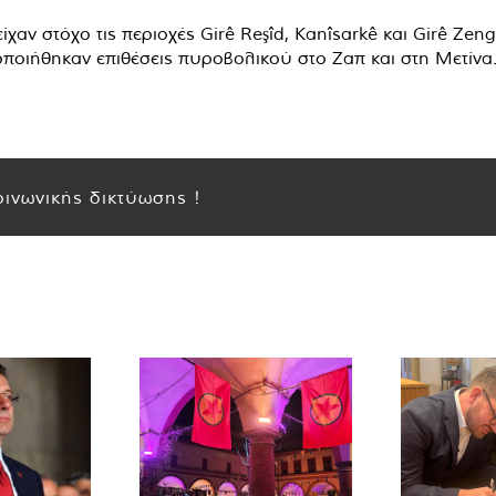
χαν στόχο τις περιοχές Girê Reşîd, Kanîsarkê και Girê Zengi
οποιήθηκαν επιθέσεις πυροβολικού στο Ζαπ και στη Μετίνα
ινωνικής δικτύωσης !