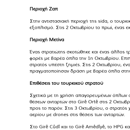
Περιοχή Ζαπ
Στην αντιστασιακή περιοχή της sida, ο τουρκ
εξοπλισμό. Στις 2 Οκτωβρίου το πρωί, ένας 
Περιοχή Μετίνα
Ένας στρατιώτης σκοτώθηκε και ένας άλλος τ
φορές με βαρέα όπλα την 1η Οκτωβρίου. Επιπ
στρατός υπέστη ζημιές. Στις 2 Οκτωβρίου, έν
πραγματοποίησαν δράση με βαρέα όπλα στην 
Επιθέσεις του τουρκικού στρατού
Σχετικά με τη χρήση απαγορευμένων όπλων απ
θέσεων ανταρτών στο Girê Ortê στις 2 Οκτωβ
προς το παρόν. Στις 3 Οκτωβρίου, ο στρατός
αερίου με drones στις θέσεις των ανταρτών.
Στο Girê Cûdî και το Girê Amêdîyê, το HPG κ