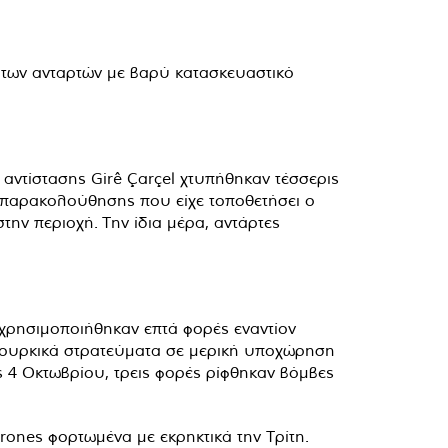
ν των ανταρτών με βαρύ κατασκευαστικό
αντίστασης Girê Çarçel χτυπήθηκαν τέσσερις
α παρακολούθησης που είχε τοποθετήσει ο
ην περιοχή. Την ίδια μέρα, αντάρτες
 χρησιμοποιήθηκαν επτά φορές εναντίον
α τουρκικά στρατεύματα σε μερική υποχώρηση
ς 4 Οκτωβρίου, τρεις φορές ρίφθηκαν βόμβες
drones φορτωμένα με εκρηκτικά την Τρίτη.