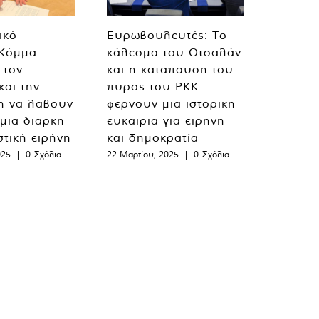
ικό
Ευρωβουλευτές: Το
 Κόμμα
κάλεσμα του Οτσαλάν
 τον
και η κατάπαυση του
και την
πυρός του PKK
η να λάβουν
φέρνουν μια ιστορική
 μια διαρκή
ευκαιρία για ειρήνη
στική ειρήνη
και δημοκρατία
025
|
0 Σχόλια
22 Μαρτίου, 2025
|
0 Σχόλια