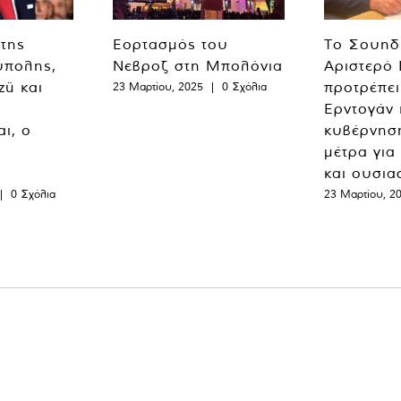
 της
Εορτασμός του
Το Σουηδ
ύπολης,
Νεβροζ στη Μπολόνια
Αριστερό
zü και
προτρέπει
23 Μαρτίου, 2025
|
0 Σχόλια
Ερντογάν 
ι, ο
κυβέρνησ
μέτρα για
και ουσια
|
0 Σχόλια
23 Μαρτίου, 2