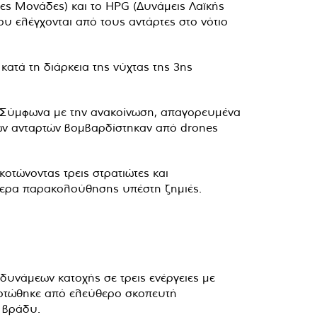
ες Μονάδες) και το HPG (Δυνάμεις Λαϊκής
υ ελέγχονται από τους αντάρτες στο νότιο
κατά τη διάρκεια της νύχτας της 3ης
.
. Σύμφωνα με την ανακοίνωση, απαγορευμένα
 των ανταρτών βομβαρδίστηκαν από drones
οτώνοντας τρεις στρατιώτες και
κάμερα παρακολούθησης υπέστη ζημιές.
 δυνάμεων κατοχής σε τρεις ενέργειες με
σκοτώθηκε από ελεύθερο σκοπευτή
ο βράδυ.