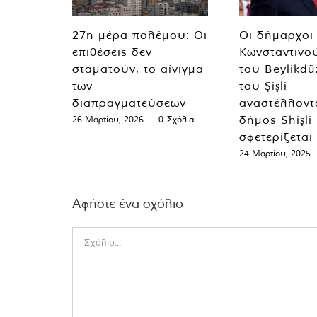
27η μέρα πολέμου: Οι
Οι δήμαρχοι
επιθέσεις δεν
Κωνσταντινο
σταματούν, το αίνιγμα
του Beylikdü
των
του Şişli
διαπραγματεύσεων
αναστέλλοντα
δήμος Shişli
26 Μαρτίου, 2026
|
0 Σχόλια
σφετερίζεται
24 Μαρτίου, 2025
Αφήστε ένα σχόλιο
Comment