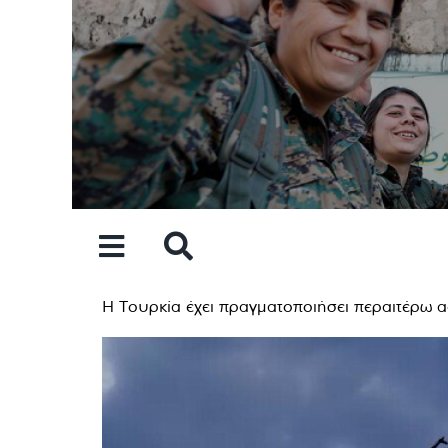
Skip
to
content
Η Τουρκία έχει πραγματοποιήσει περαιτέρω α