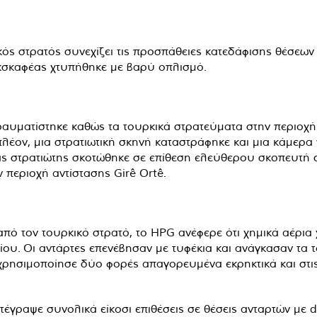
ικός στρατός συνεχίζει τις προσπάθειες κατεδάφισης θέσεω
εκσκαφέας χτυπήθηκε με βαρύ οπλισμό.
ραυματίστηκε καθώς τα τουρκικά στρατεύματα στην περιοχή 
λέον, μια στρατιωτική σκηνή καταστράφηκε και μια κάμερ
ας στρατιώτης σκοτώθηκε σε επίθεση ελεύθερου σκοπευτή στ
περιοχή αντίστασης Girê Ortê.
ό τον τουρκικό στρατό, το HPG ανέφερε ότι χημικά αέρια
ρίου. Οι αντάρτες επενέβησαν με τυφέκια και ανάγκασαν τ
 χρησιμοποίησε δύο φορές απαγορευμένα εκρηκτικά και στι
ατέγραψε συνολικά είκοσι επιθέσεις σε θέσεις ανταρτών με 