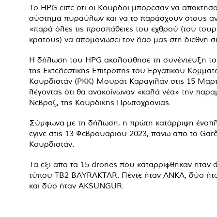
Το HPG είπε ότι οι Κούρδοι μπόρεσαν να αποκτήσ
σύστημα πυραύλων και να το παράσχουν στους αν
«παρά όλες τις προσπάθειες του εχθρού (του τουρ
κράτους) να απομονώσει τον λαό μας στη διεθνή σ
Η δήλωση του HPG ακολούθησε τη συνέντευξη τ
της Εκτελεστικής Επιτροπής του Εργατικού Κόμματ
Κουρδιστάν (PKK) Μουράτ Καραγιλάν στις 15 Μαρτ
λέγοντας ότι θα ανακοίνωναν «καλά νέα» την παρα
Νεβροζ, της Κουρδικής Πρωτοχρονιάς.
Σύμφωνα με τη δήλωση, η πρώτη κατάρριψη ένοπ
έγινε στις 13 Φεβρουαρίου 2023, πάνω από το Garê
Κουρδιστάν.
Τα έξι από τα 15 drones που καταρρίφθηκαν ήταν 
τύπου TB2 BAYRAKTAR. Πέντε ήταν ANKA, δύο ήτ
και δύο ήταν AKSUNGUR.