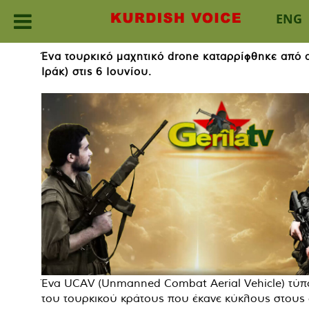
ENG
Skip
Ένα τουρκικό μαχητικό drone καταρρίφθηκε από α
to
Ιράκ) στις 6 Ιουνίου.
content
Ένα UCAV (Unmanned Combat Aerial Vehicle) τύ
του τουρκικού κράτους που έκανε κύκλους στους