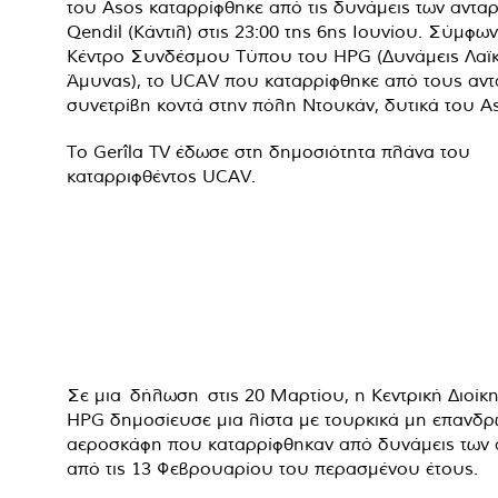
του Asos καταρρίφθηκε από τις δυνάμεις των αντα
Qendil (Κάντιλ) στις 23:00 της 6ης Ιουνίου. Σύμφων
Κέντρο Συνδέσμου Τύπου του HPG (Δυνάμεις Λαϊ
Άμυνας), το UCAV που καταρρίφθηκε από τους αντ
συνετρίβη κοντά στην πόλη Ντουκάν, δυτικά του A
Το Gerîla TV έδωσε στη δημοσιότητα πλάνα του
καταρριφθέντος UCAV.
Σε μια
δήλωση
στις 20 Μαρτίου, η Κεντρική Διοίκ
HPG δημοσίευσε μια λίστα με τουρκικά μη επανδ
αεροσκάφη που καταρρίφθηκαν από δυνάμεις των 
από τις 13 Φεβρουαρίου του περασμένου έτους.