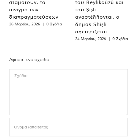
σταματούν, το
του Beylikdüzü και
αίνιγμα των
του Şişli
διαπραγματεύσεων
αναστέλλονται, ο
δήμος Shişli
26 Μαρτίου, 2026
|
0 Σχόλια
σφετερίζεται
24 Μαρτίου, 2025
|
0 Σχόλια
Αφήστε ένα σχόλιο
Comment