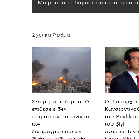
Μοιράσου τη δημοσίευση στα μέσα κο
Σχετικά Άρθρα
27η μέρα πολέμου: Οι
Οι δήμαρχοι
επιθέσεις δεν
Κωνσταντινο
σταματούν, το αίνιγμα
του Beylikdü
των
του Şişli
διαπραγματεύσεων
αναστέλλοντα
δήμος Shişli
26 Μαρτίου, 2026
|
0 Σχόλια