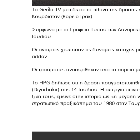
Το Gerîla TV μετέδωσε τα πλάνα της δράσης
Κουρδιστάν (βόρειο Ιράκ).
Σύμφωνα με το Γραφείο Τύπου των Δυνάμεων 
Ιουλίου.
Οι αντάρτες χτύπησαν τις δυνάμεις κατοχής 
άλλον.
Οι τραυματίες ανασύρθηκαν από το σημείο με 
Το HPG δήλωσε ότι η δράση πραγματοποιήθηκε
(Diyarbakır) στις 14 Ιουλίου. Η απεργία πείν
ζωή τους, έμεινε στην ιστορία ως «η μεγάλη 
στρατιωτικό πραξικόπημα του 1980 στην Τουρ