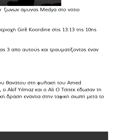
ων ζωνών άμυνας Medya στο νότιο
ιοχή Girê Koordine στις 13:13 της 10ης
ας 3 από αυτούς και τραυματίζοντας έναν
 του θανάτου στη φυλακή του Amed
 ο Akif Yılmaz και ο Ali Ο Τσιτέκ έδωσαν τη
κή δράση ενάντια στην ταφική σιωπή μετά το