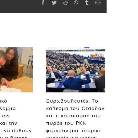
Facebook
Twitter
Reddit
WhatsApp
Tumblr
Email
ικό
Ευρωβουλευτές: Το
 Κόμμα
κάλεσμα του Οτσαλάν
 τον
και η κατάπαυση του
και την
πυρός του PKK
η να λάβουν
φέρνουν μια ιστορική
 μια διαρκή
ευκαιρία για ειρήνη