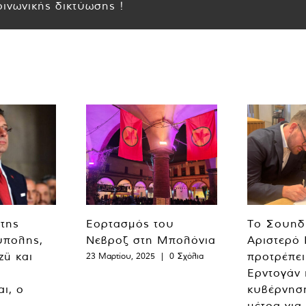
ινωνικής δικτύωσης !
 της
Εορτασμός του
Το Σουηδ
ύπολης,
Νεβροζ στη Μπολόνια
Αριστερό
zü και
προτρέπει
23 Μαρτίου, 2025
|
0 Σχόλια
Ερντογάν 
ι, ο
κυβέρνησ
μέτρα για