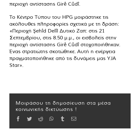
περιοχή αντίστασης Girê Cûdî.
Το Κέντρο Τύπου του HPG μοιράστηκε τις
ακόλουθες πληροφορίες σχετικά με τη δράση:
«Περιοχή Şehîd Delîl Δυτικό Ζαπ: στις 21
Σεπτεμβρίου, στις 8.50 μ.μ., οι εισβολείς στην
περιοχή αντίστασης Girê Cûdî στοχοποιήθηκαν.
Ένας στρατιώτης σκοτώθηκε. Αυτή η ενέργεια
πραγματοποιήθηκε από τις δυνάμεις μας YJA
Star».
Μοιράσου τη δημοσίευση στα μέσα
κοινωνικής δικτύωσης !
Facebook
Twitter
Reddit
WhatsApp
Tumblr
Email