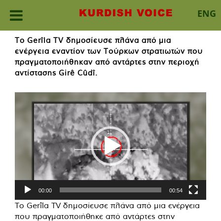
ENG
Skip
Το Gerîla TV δημοσίευσε πλάνα από μια
to
ενέργεια εναντίον των Τούρκων στρατιωτών που
content
πραγματοποιήθηκαν από αντάρτες στην περιοχή
αντίστασης Girê Cûdî.
Πρόγραμμα
Αναπαραγωγής
Βίντεο
00:00
00:54
Το Gerîla TV δημοσίευσε πλάνα από μια ενέργεια
που πραγματοποιήθηκε από αντάρτες στην