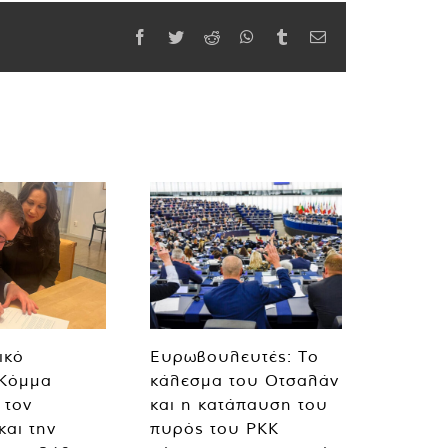
Facebook
Twitter
Reddit
WhatsApp
Tumblr
Email
ικό
Ευρωβουλευτές: Το
 Κόμμα
κάλεσμα του Οτσαλάν
 τον
και η κατάπαυση του
και την
πυρός του PKK