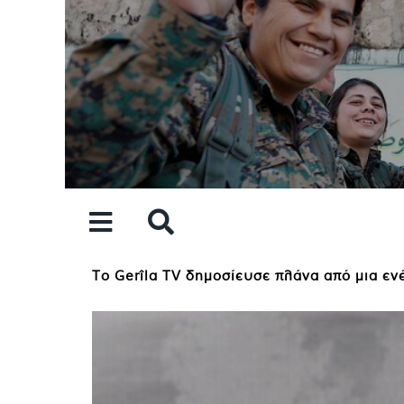
Skip
to
content
Το Gerîla TV δημοσίευσε πλάνα από μια ενέ