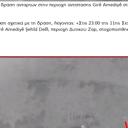
α δράση ανταρτών στην περιοχή αντίστασης Girê Amediyê στ
 σχετικά με τη δράση, λέγοντας: «Στις 23.00 της 11ης Σε
rê Amediyê Şehîd Delîl, περιοχή Δυτικού Zap, στοχοποιήθ