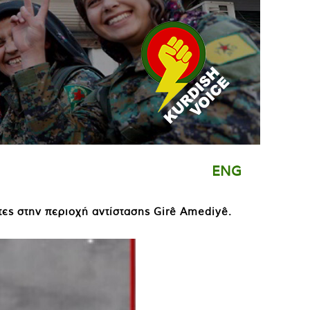
ENG
τες στην περιοχή αντίστασης Girê Amediyê.