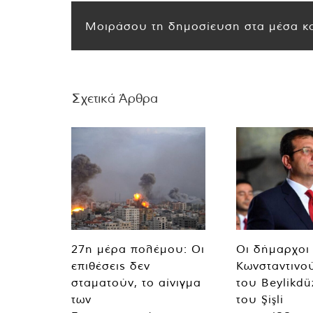
Μοιράσου τη δημοσίευση στα μέσα κο
Σχετικά Άρθρα
27η μέρα πολέμου: Οι
Οι δήμαρχοι
επιθέσεις δεν
Κωνσταντινο
σταματούν, το αίνιγμα
του Beylikdü
των
του Şişli