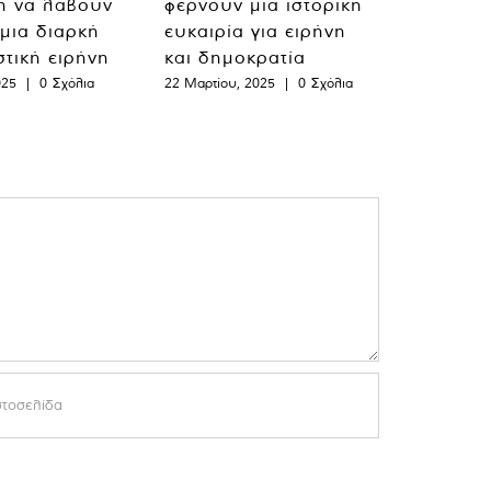
η να λάβουν
φέρνουν μια ιστορική
 μια διαρκή
ευκαιρία για ειρήνη
στική ειρήνη
και δημοκρατία
025
|
0 Σχόλια
22 Μαρτίου, 2025
|
0 Σχόλια