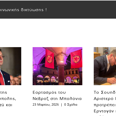
ινωνικής δικτύωσης !
 της
Εορτασμός του
Το Σουηδ
ύπολης,
Νεβροζ στη Μπολόνια
Αριστερό
zü και
προτρέπει
23 Μαρτίου, 2025
|
0 Σχόλια
Ερντογάν 