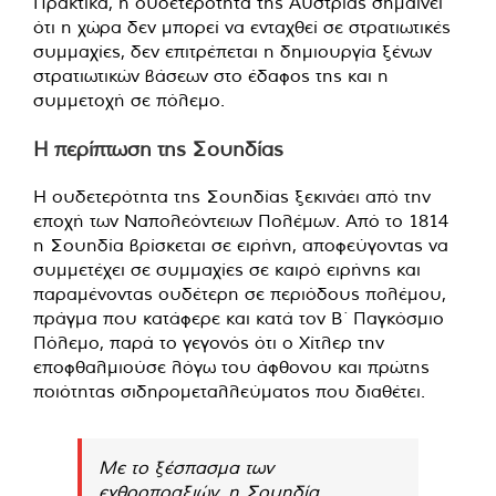
Πρακτικά, η ουδετερότητα της Αυστρίας σημαίνει
ότι η χώρα δεν μπορεί να ενταχθεί σε στρατιωτικές
συμμαχίες, δεν επιτρέπεται η δημιουργία ξένων
στρατιωτικών βάσεων στο έδαφος της και η
συμμετοχή σε πόλεμο.
Η περίπτωση της Σουηδίας
Η ουδετερότητα της Σουηδίας ξεκινάει από την
εποχή των Ναπολεόντειων Πολέμων. Από το 1814
η Σουηδία βρίσκεται σε ειρήνη, αποφεύγοντας να
συμμετέχει σε συμμαχίες σε καιρό ειρήνης και
παραμένοντας ουδέτερη σε περιόδους πολέμου,
πράγμα που κατάφερε και κατά τον Β΄ Παγκόσμιο
Πόλεμο, παρά το γεγονός ότι ο Χίτλερ την
εποφθαλμιούσε λόγω του άφθονου και πρώτης
ποιότητας σιδηρομεταλλεύματος που διαθέτει.
Με το ξέσπασμα των
εχθροπραξιών, η Σουηδία