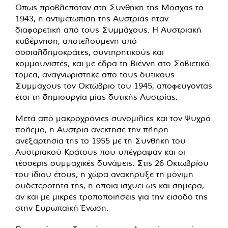
Όπως προβλεπόταν στη Συνθήκη της Μόσχας το
1943, η αντιμετώπιση της Αυστρίας ήταν
διαφορετική από τους Συμμάχους. Η Αυστριακή
κυβέρνηση, αποτελούμενη από
σοσιαλδημοκράτες, συντηρητικούς και
κομμουνιστές, και με έδρα τη Βιέννη στο Σοβιετικό
τομέα, αναγνωρίστηκε από τους δυτικούς
Συμμάχους τον Οκτώβριο του 1945, αποφεύγοντας
έτσι τη δημιουργία μίας δυτικής Αυστρίας.
Μετά από μακροχρόνιες συνομιλίες και τον Ψυχρό
πόλεμο, η Αυστρία ανέκτησε την πλήρη
ανεξαρτησία της το 1955 με τη Συνθήκη του
Αυστριακού Κράτους που υπέγραψαν και οι
τέσσερις συμμαχικές δυνάμεις. Στις 26 Οκτωβρίου
του ίδιου έτους, η χώρα ανακήρυξε τη μόνιμη
ουδετερότητά της, η οποία ισχύει ως και σήμερα,
αν και με μικρές τροποποιήσεις για την είσοδό της
στην Ευρωπαϊκή Ένωση.