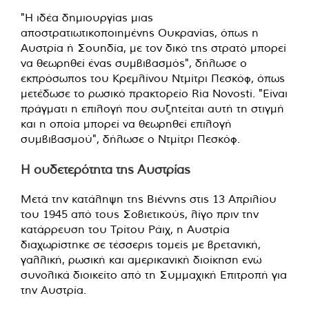
"Η ιδέα δημιουργίας μιας
αποστρατιωτικοποιημένης Ουκρανίας, όπως η
Αυστρία ή Σουηδία, με τον δικό της στρατό μπορεί
να θεωρηθεί ένας συμβιβασμός", δήλωσε ο
εκπρόσωπος του Κρεμλίνου Ντμίτρι Πεσκόφ, όπως
μετέδωσε το ρωσικό πρακτορείο Ria Novosti. "Είναι
πράγματι η επιλογή που συζητείται αυτή τη στιγμή
και η οποία μπορεί να θεωρηθεί επιλογή
συμβιβασμού", δήλωσε o Ντμίτρι Πεσκόφ.
Η ουδετερότητα της Αυστρίας
Μετά την κατάληψη της Βιέννης στις 13 Απριλίου
του 1945 από τους Σοβιετικούς, λίγο πριν την
κατάρρευση του Τρίτου Ράιχ, η Αυστρία
διαχωρίστηκε σε τέσσερις τομείς με βρετανική,
γαλλική, ρωσική και αμερικανική διοίκηση ενώ
συνολικά διοικείτο από τη Συμμαχική Επιτροπή για
την Αυστρία.