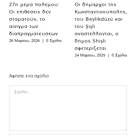
27η μέρα πολέμου:
Οι δήμαρχοι της
Οι επιθέσεις δεν
Κωνσταντινούπολης,
σταματούν, το
του Beylikdüzü και
αίνιγμα των
του Şişli
διαπραγματεύσεων
αναστέλλονται, ο
δήμος Shişli
26 Μαρτίου, 2026
|
0 Σχόλια
σφετερίζεται
24 Μαρτίου, 2025
|
0 Σχόλια
Αφήστε ένα σχόλιο
Comment