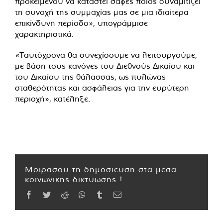
προκειμένου να καταστεί σαφές ποιος δυναμιτίζει
τη συνοχή της συμμαχίας μας σε μια ιδιαίτερα
επικίνδυνη περίοδο», υπογράμμισε
χαρακτηριστικά.
«Ταυτόχρονα θα συνεχίσουμε να λειτουργούμε,
με βάση τους κανόνες του Διεθνούς Δικαίου και
του Δικαίου της θάλασσας, ως πυλώνας
σταθερότητας και ασφάλειας για την ευρύτερη
περιοχή», κατέληξε.
Μοιράσου τη δημοσίευση στα μέσα
κοινωνικής δικτύωσης !
Facebook
Twitter
Reddit
WhatsApp
Tumblr
Email