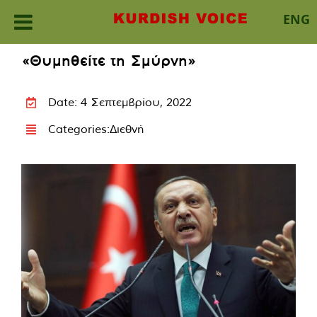
ENG
Skip
«Θυμηθείτε τη Σμύρνη»
to
content
Date: 4 Σεπτεμβρίου, 2022
Categories:
Διεθνή