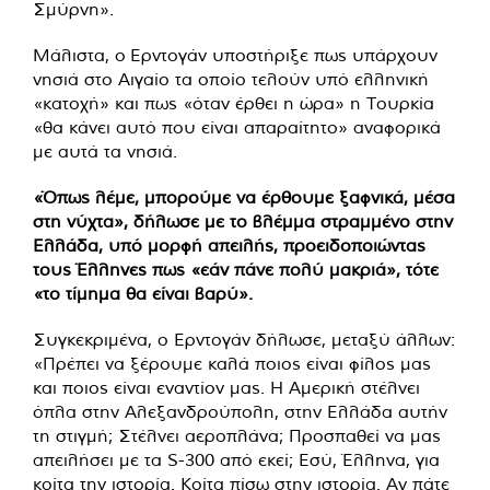
Σμύρνη».
Μάλιστα, ο Ερντογάν υποστήριξε πως υπάρχουν
νησιά στο Αιγαίο τα οποίο τελούν υπό ελληνική
«κατοχή» και πως «όταν έρθει η ώρα» η Τουρκία
«θα κάνει αυτό που είναι απαραίτητο» αναφορικά
με αυτά τα νησιά.
«Όπως λέμε, μπορούμε να έρθουμε ξαφνικά, μέσα
στη νύχτα», δήλωσε με το βλέμμα στραμμένο στην
Ελλάδα, υπό μορφή απειλής, προειδοποιώντας
τους Έλληνες πως «εάν πάνε πολύ μακριά», τότε
«το τίμημα θα είναι βαρύ».
Συγκεκριμένα, ο Ερντογάν δήλωσε, μεταξύ άλλων:
«Πρέπει να ξέρουμε καλά ποιος είναι φίλος μας
και ποιος είναι εναντίον μας. Η Αμερική στέλνει
όπλα στην Αλεξανδρούπολη, στην Ελλάδα αυτήν
τη στιγμή; Στέλνει αεροπλάνα; Προσπαθεί να μας
απειλήσει με τα S-300 από εκεί; Εσύ, Έλληνα, για
κοίτα την ιστορία. Κοίτα πίσω στην ιστορία. Αν πάτε