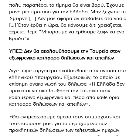
πολύ παραπέρα, το τίμημα θα είναι βαρύ. Έχουμε
μόνο μία πρόταση για την Ελλάδα. Μην ξεχνάτε τη
Σμύρνη […] Δεν μας αφορά αν εισβάλετε στα νησιά
[…] Όταν έρθει η ώρα, θα κάνουμε ό,τι χρειάζεται.
Ξέρετε, λέμε “Μπορούμε να έρθουμε ξαφνικά ένα
βράδυ”».
ΥΠΕΞ: Δεν θα ακολουθήσουμε την Τουρκία στον
εξωφρενικό κατήφορο δηλώσεων και απειλών
Λίγες ώρες αργότερα ακολούθησε η απάντηση του
ελληνικού Υπουργείου Εξωτερικών, το οποίο με
επίσημη ανακοίνωσή του δήλωσε: «H Ελλάδα δεν
πρόκειται να ακολουθήσει την Τουρκία στον
καθημερινό εξωφρενικό και πέρα από κάθε όριο
κατήφορο δηλώσεων και απειλών».
«Θα ενημερώσουμε άμεσα τους συμμάχους και
τους εταίρους μας, για το περιεχόμενο των
προκλητικών δηλώσεων των τελευταίων ημερών,