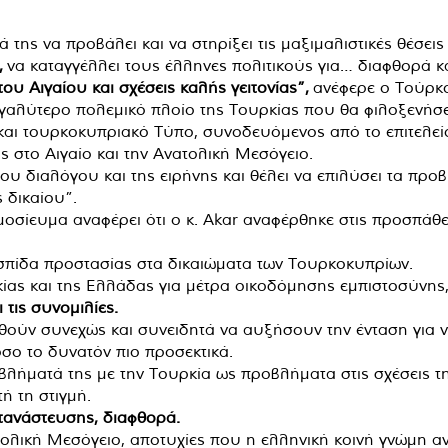
 της να προβάλει και να στηρίξει τις μαξιμαλιστικές θέσε
,
να καταγγέλλει τους έλληνες πολιτικούς για… διαφθορά
υ Αιγαίου και σχέσεις καλής γειτονίας”,
ανέφερε ο Τούρκο
εγαλύτερο πολεμικό πλοίο της Τουρκίας που θα φιλοξενήσ
αι τουρκοκυπριακό Τύπο, συνοδευόμενος από το επιτελεί
ς στο Αιγαίο και την Ανατολική Μεσόγειο.
 του διαλόγου και της ειρήνης και θέλει να επιλύσει τα π
 δικαίου”.
ημοσίευμα αναφέρει ότι ο κ. Akar αναφέρθηκε στις προσπάθ
ασπίδα προστασίας στα δικαιώματα των Τουρκοκυπρίων.
ίας και της Ελλάδας για μέτρα οικοδόμησης εμπιστοσύνης,
 τις συνομιλίες.
παθούν συνεχώς και συνειδητά να αυξήσουν την ένταση για
σο το δυνατόν πιο προσεκτικά.
λήματά της με την Τουρκία ως προβλήματα στις σχέσεις τ
 τη στιγμή.
ανάστευσης, διαφθορά.
τολική Μεσόγειο, αποτυχίες που η ελληνική κοινή γνώμη αν