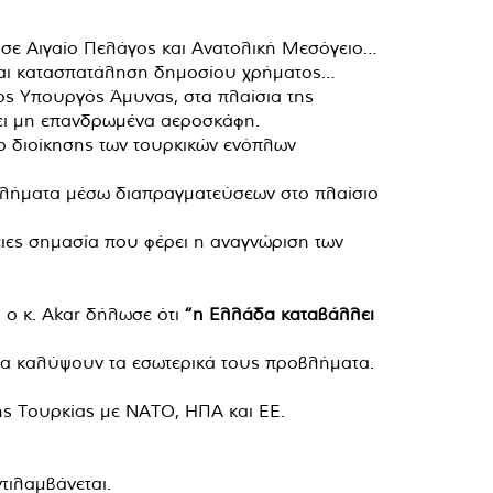
ις σε Αιγαίο Πελάγος και Ανατολική Μεσόγειο…
 και κατασπατάληση δημοσίου χρήματος…
ς Υπουργός Άμυνας, στα πλαίσια της
ει μη επανδρωμένα αεροσκάφη.
ο διοίκησης των τουρκικών ενόπλων
ροβλήματα μέσω διαπραγματεύσεων στο πλαίσιο
ειες σημασία που φέρει η αναγνώριση των
 ο κ. Akar δήλωσε ότι
“η Ελλάδα καταβάλλει
 να καλύψουν τα εσωτερικά τους προβλήματα.
ης Τουρκίας με ΝΑΤΟ, ΗΠΑ και ΕΕ.
τιλαμβάνεται.