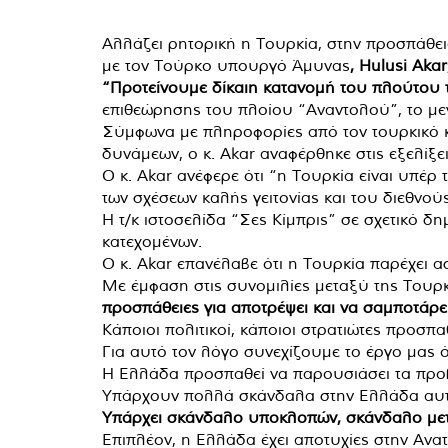
Αλλάζει ρητορική η Τουρκία, στην προσπάθειά
με τον Τούρκο υπουργό Άμυνας
, Hulusi Akar
“Προτείνουμε δίκαιη κατανομή του πλούτου το
επιθεώρησης του πλοίου “Αναντολού”, το μ
Σύμφωνα με πληροφορίες από τον τουρκικό κ
δυνάμεων, ο κ. Akar αναφέρθηκε στις εξελίξει
Ο κ. Akar ανέφερε ότι “η Τουρκία είναι υπέρ
των σχέσεων καλής γειτονίας και του διεθνούς
Η τ/κ ιστοσελίδα “Σες Κίμπρις” σε σχετικό δ
κατεχομένων.
Ο κ. Akar επανέλαβε ότι η Τουρκία παρέχει 
Με έμφαση στις συνομιλίες μεταξύ της Τουρκ
προσπάθειες για αποτρέψει και να σαμποτάρει
Κάποιοι πολιτικοί, κάποιοι στρατιώτες προσ
Για αυτό τον λόγο συνεχίζουμε το έργο μας ό
Η Ελλάδα προσπαθεί να παρουσιάσει τα προβ
Υπάρχουν πολλά σκάνδαλα στην Ελλάδα αυτή
Υπάρχει σκάνδαλο υποκλοπών, σκάνδαλο μετ
Επιπλέον, η Ελλάδα έχει αποτυχίες στην Ανα