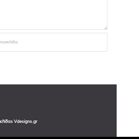
σελίδας
Vdesigns.gr