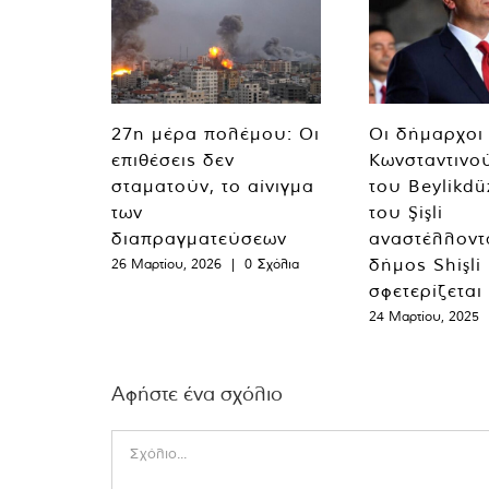
27η μέρα πολέμου: Οι
Οι δήμαρχοι
επιθέσεις δεν
Κωνσταντινο
σταματούν, το αίνιγμα
του Beylikdü
των
του Şişli
διαπραγματεύσεων
αναστέλλοντα
δήμος Shişli
26 Μαρτίου, 2026
|
0 Σχόλια
σφετερίζεται
24 Μαρτίου, 2025
Αφήστε ένα σχόλιο
Comment