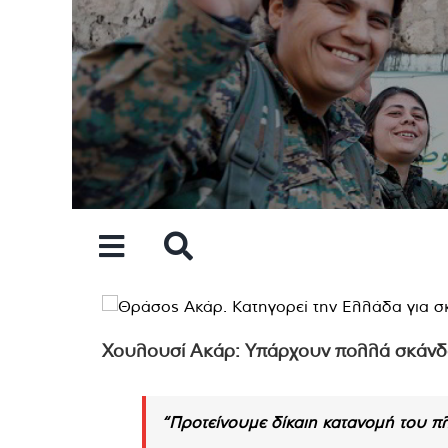
Skip
to
content
Χουλουσί Ακάρ: Υπάρχουν πολλά σκάνδαλ
“Προτείνουμε δίκαιη κατανομή του π