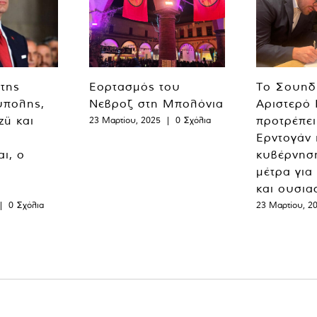
 της
Εορτασμός του
Το Σουηδ
ύπολης,
Νεβροζ στη Μπολόνια
Αριστερό
zü και
προτρέπει
23 Μαρτίου, 2025
|
0 Σχόλια
Ερντογάν 
ι, ο
κυβέρνησ
μέτρα για
και ουσια
|
0 Σχόλια
23 Μαρτίου, 2