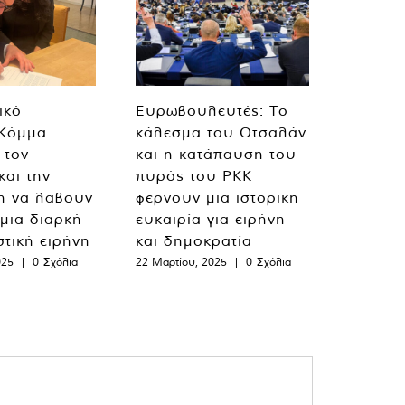
ικό
Ευρωβουλευτές: Το
 Κόμμα
κάλεσμα του Οτσαλάν
 τον
και η κατάπαυση του
και την
πυρός του PKK
η να λάβουν
φέρνουν μια ιστορική
 μια διαρκή
ευκαιρία για ειρήνη
στική ειρήνη
και δημοκρατία
025
|
0 Σχόλια
22 Μαρτίου, 2025
|
0 Σχόλια