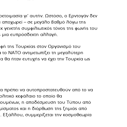
ετοιμασία γι’ αυτήν. Ωστόσο, ο Ερντογάν δεν
να αποχωρεί – σε μεγάλο βαθμό λόγω της
εκ γενετής συμφιλιωτικός τόνος της φωνής του
ης μια ευπρόσδεκτη αλλαγή.
ροφή της Τουρκίας στον Οργανισμό του
 το ΝΑΤΟ αντιμετωπίζει τη μεγαλύτερη
α θα ήταν ευτυχής να έχει την Τουρκία ως
 θα πρέπει να αυτοπροστατευθούν από το να
λιτικό κεφάλαιο το οποίο θα
ρατουμένων, η αποδέσμευση του Τύπου από
ίσματος και η διόρθωση της ζημιάς από
ή. Εξάλλου, συμμερίζεται την κοσμοθεωρία