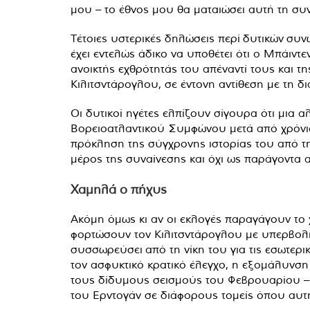
μου – το έθνος μου θα ματαιώσει αυτή τη συ
Τέτοιες υστερικές δηλώσεις περί δυτικών συ
έχει εντελώς άδικο να υποθέτει ότι ο Μπάιντ
ανοικτής εχθρότητάς του απέναντί τους και τη
Κιλιτσντάρογλου, σε έντονη αντίθεση με τη 
Οι δυτικοί ηγέτες ελπίζουν σίγουρα ότι μια 
Βορειοατλαντικού Συμφώνου μετά από χρόνια
πρόκληση της σύγχρονης ιστορίας του από τη
μέρος της συναίνεσης και όχι ως παράγοντα 
Χαμηλά ο πήχυς
Ακόμη όμως κι αν οι εκλογές παραγάγουν το 
φορτώσουν τον Κιλιτσντάρογλου με υπερβολικ
συσσωρεύσει από τη νίκη του για τις εσωτε
τον ασφυκτικό κρατικό έλεγχο, η εξομάλυνσ
τους δίδυμους σεισμούς του Φεβρουαρίου – α
του Ερντογάν σε διάφορους τομείς όπου αυτή