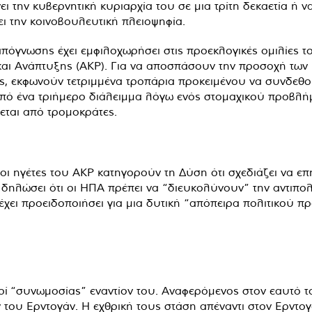
ι την κυβερνητική κυριαρχία του σε μια τρίτη δεκαετία ή ν
ει την κοινοβουλευτική πλειοψηφία.
 απόγνωσης έχει εμφιλοχωρήσει στις προεκλογικές ομιλίες
και Ανάπτυξης (AKP). Για να αποσπάσουν την προσοχή των
υς, εκφωνούν τετριμμένα τροπάρια προκειμένου να συνδεθο
πό ένα τριήμερο διάλειμμα λόγω ενός στομαχικού προβλήμ
ζεται από τρομοκράτες.
 οι ηγέτες του AKP κατηγορούν τη Δύση ότι σχεδιάζει να ε
δηλώσει ότι οι ΗΠΑ πρέπει να “διευκολύνουν” την αντιπολί
ει προειδοποιήσει για μια δυτική “απόπειρα πολιτικού π
ρί “συνωμοσίας” εναντίον του. Αναφερόμενος στον εαυτό τ
ν του Ερντογάν. Η εχθρική τους στάση απέναντι στον Ερντογ