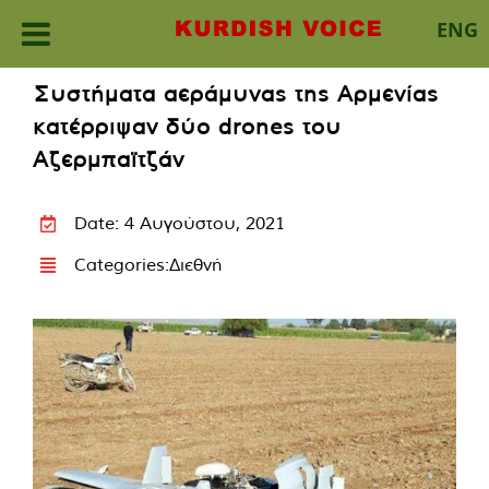
ENG
Skip
Συστήματα αεράμυνας της Αρμενίας
to
κατέρριψαν δύο drones του
content
Αζερμπαϊτζάν
Date: 4 Αυγούστου, 2021
Categories:
Διεθνή