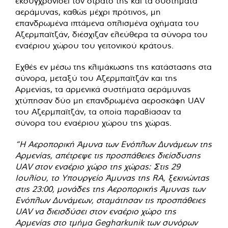
εκσυγχρονίσει τον στρατό της και τα συστήματα
αεράμυνας, καθώς μέχρι πρότινος, μη
επανδρωμένα ιπτάμενα οπλισμένα οχήματα του
Αζερμπαϊτζάν, διέσχιζαν ελεύθερα τα σύνορα του
εναέριου χώρου του γειτονικού κράτους.
Εχθές εν μέσω της κλιμάκωσης της κατάστασης στα
σύνορα, μεταξύ του Αζερμπαϊτζάν και της
Αρμενίας, τα αρμενικά συστήματα αεράμυνας
χτύπησαν δύο μη επανδρωμένα αεροσκάφη UAV
του Αζερμπαϊτζάν, τα οποία παραβίασαν τα
σύνορα του εναέριου χώρου της χώρας.
“Η Αεροπορική Άμυνα των Ενόπλων Δυνάμεων της
Αρμενίας, απέτρεψε τις προσπάθειες διείσδυσης
UAV στον εναέριο χώρο της χώρας: Στις 29
Ιουλίου, το Υπουργείο Άμυνας της RA, ξεκινώντας
στις 23:00, μονάδες της Αεροπορικής Άμυνας των
Ενόπλων Δυνάμεων, σταμάτησαν τις προσπάθειες
UAV να διεισδύσει στον εναέριο χώρο της
Αρμενίας στο τμήμα Gegharkunik των συνόρων