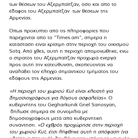
των θέσεων του Αζερμπαϊτζάν, όσο και από το
έδαφος του Αζερμπαϊτζάν των θέσεων της
Αρμενίας.
Όπως προκύπτει από τις πληροφορίες που
παρέχονται από το “Times.am”, σήμερα η
κατάσταση είναι κρίσιμη στην περιοχή του οικισμού
Sotq. Από χθες, αυτή η περιοχή απομονώθηκε, ενώ
ο στρατός του Αζερμπαϊτζάν προχωρά ενεργά
προς αυτή την κατεύθυνση, σκοπεύοντας να
αναλάβει τον έλεγχο σημαντικού τμήματος του
εδάφους της Αρμενίας.
«Η περιοχή του χωριού Kut είναι κλειστή για
δημοσιογράφους για λόγους ασφαλείας»
. Ο
κυβερνήτης του Gegharkunik Gnel Sanosyan,
δήλωσε σήμερα σε συνομιλία με
δημοσιογράφους μετά από κυβερνητική
συνάντηση.
«Ο εχθρός προχώρησε στην περιοχή
του χωριού Kut, έτσι λήφθηκε αυτή η απόφαση (να