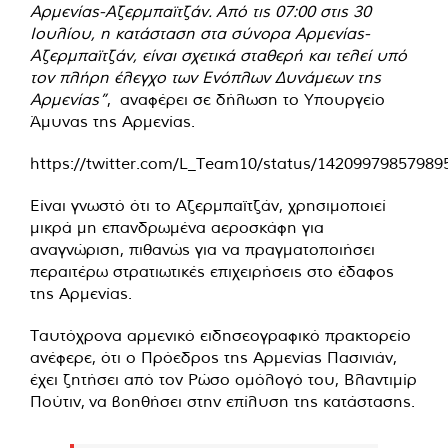
Αρμενίας-Αζερμπαϊτζάν. Από τις 07:00 στις 30
Ιουλίου, η κατάσταση στα σύνορα Αρμενίας-
Αζερμπαϊτζάν, είναι σχετικά σταθερή και τελεί υπό
τον πλήρη έλεγχο των Ενόπλων Δυνάμεων της
Αρμενίας”
, αναφέρει σε δήλωση το Υπουργείο
Άμυνας της Αρμενίας.
https://twitter.com/L_Team10/status/14209979857989
Είναι γνωστό ότι το Αζερμπαϊτζάν, χρησιμοποιεί
μικρά μη επανδρωμένα αεροσκάφη για
αναγνώριση, πιθανώς για να πραγματοποιήσει
περαιτέρω στρατιωτικές επιχειρήσεις στο έδαφος
της Αρμενίας.
Ταυτόχρονα αρμενικό ειδησεογραφικό πρακτορείο
ανέφερε, ότι ο Πρόεδρος της Αρμενίας Πασινιάν,
έχει ζητήσει από τον Ρώσο ομόλογό του, Βλαντιμίρ
Πούτιν, να βοηθήσει στην επίλυση της κατάστασης.