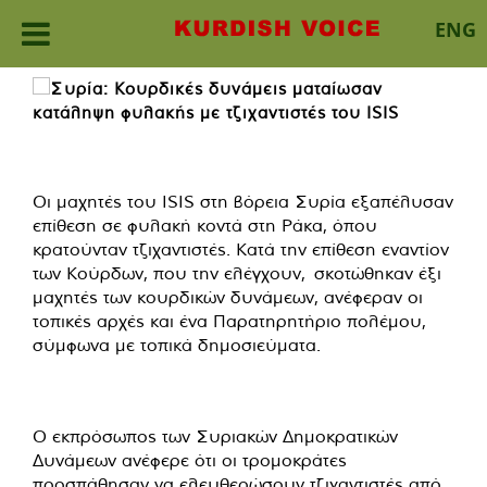
ENG
Skip
to
content
Οι μαχητές του ISIS στη βόρεια Συρία εξαπέλυσαν
επίθεση σε φυλακή κοντά στη Ράκα, όπου
κρατούνταν τζιχαντιστές. Κατά την επίθεση εναντίον
των Κούρδων, που την ελέγχουν, σκοτώθηκαν έξι
μαχητές των κουρδικών δυνάμεων, ανέφεραν οι
τοπικές αρχές και ένα Παρατηρητήριο πολέμου,
σύμφωνα με τοπικά δημοσιεύματα.
Ο εκπρόσωπος των Συριακών Δημοκρατικών
Δυνάμεων ανέφερε ότι οι τρομοκράτες
προσπάθησαν να ελευθερώσουν τζιχαντιστές από