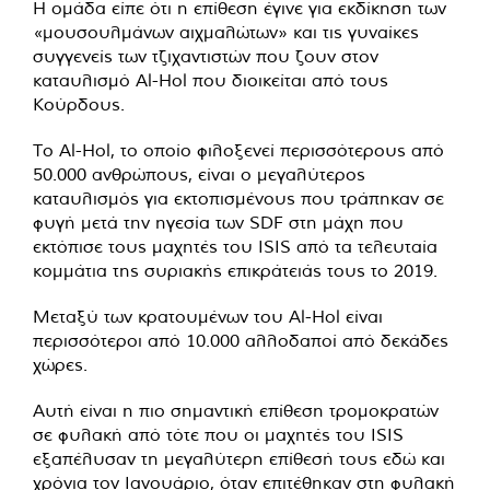
Η ομάδα είπε ότι η επίθεση έγινε για εκδίκηση των
«μουσουλμάνων αιχμαλώτων» και τις γυναίκες
συγγενείς των τζιχαντιστών που ζουν στον
καταυλισμό Al-Hol που διοικείται από τους
Κούρδους.
Το Al-Hol, το οποίο φιλοξενεί περισσότερους από
50.000 ανθρώπους, είναι ο μεγαλύτερος
καταυλισμός για εκτοπισμένους που τράπηκαν σε
φυγή μετά την ηγεσία των SDF στη μάχη που
εκτόπισε τους μαχητές του ISIS από τα τελευταία
κομμάτια της συριακής επικράτειάς τους το 2019.
Μεταξύ των κρατουμένων του Al-Hol είναι
περισσότεροι από 10.000 αλλοδαποί από δεκάδες
χώρες.
Αυτή είναι η πιο σημαντική επίθεση τρομοκρατών
σε φυλακή από τότε που οι μαχητές του ISIS
εξαπέλυσαν τη μεγαλύτερη επίθεσή τους εδώ και
χρόνια τον Ιανουάριο, όταν επιτέθηκαν στη φυλακή