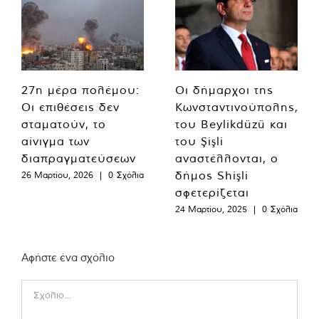
27η μέρα πολέμου:
Οι δήμαρχοι της
Οι επιθέσεις δεν
Κωνσταντινούπολης,
σταματούν, το
του Beylikdüzü και
αίνιγμα των
του Şişli
διαπραγματεύσεων
αναστέλλονται, ο
δήμος Shişli
26 Μαρτίου, 2026
|
0 Σχόλια
σφετερίζεται
24 Μαρτίου, 2025
|
0 Σχόλια
Αφήστε ένα σχόλιο
Comment