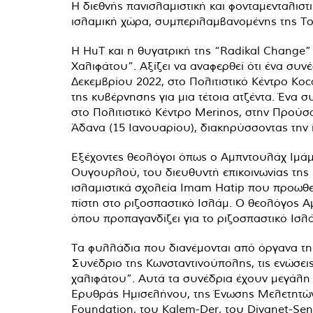
Η διεθνής πανισλαμιστική και φονταμενταλιστι
ισλαμική χώρα, συμπεριλαμβανομένης της Του
Η HuT και η θυγατρική της “Radikal Change”
Χαλιφάτου”. Αξίζει να αναφερθεί ότι ένα συ
Δεκεμβρίου 2022, στο Πολιτιστικό Κέντρο Ko
της κυβέρνησης για μια τέτοια ατζέντα. Ένα
στο Πολιτιστικό Κέντρο Merinos, στην Προύσ
Άδανα (15 Ιανουαρίου), διακηρύσσοντας την
Εξέχοντες θεολόγοι όπως ο Αμπντουλάχ Ιμά
Ουγουρλού, του διευθυντή επικοινωνίας της 
ισλαμιστικά σχολεία Imam Hatip που προωθε
πίστη στο ριζοσπαστικό Ισλάμ. Ο θεολόγος Α
όπου προπαγανδίζει για το ριζοσπαστικό Ισλά
Τα φυλλάδια που διανέμονται από όργανα της
Συνέδριο της Κωνσταντινούπολης, τις ενώσεις
χαλιφάτου”. Αυτά τα συνέδρια έχουν μεγάλη
Ερυθράς Ημισελήνου, της Ένωσης Μελετητών κ
Foundation, του Kalem-Der, του Diyanet-Se