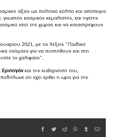
οσμικές αξίες ως πολιτικό κόλπο και απόπειρα
 γνωστός κοσμικός κεμαλιστής, και ηγέτης
 κοσμικό ιστό της χώρας και να καταστρέψουν
ουαρίου 2021, με τις λέξεις “Παιδικό
ρικά ονόματα για να συστηθούν και στη
ύστε το χαλιφάτο”.
π Ερντογάν
και την κυβέρνησή του,
οδήλωνε ότι έχει έρθει η ώρα για την
Facebook
Twitter
Reddit
WhatsApp
Tumblr
Email