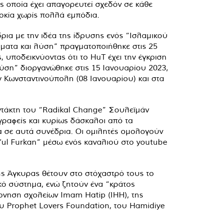
ης οποία έχει απαγορευτεί σχεδόν σε κάθε
ρκία χωρίς πολλά εμπόδια.
ρια με την ιδέα της ίδρυσης ενός “Ισλαμικού
ήματα και λύση” πραγματοποιήθηκε στις 25
 υποδεικνύοντας ότι το HuT έχει την έγκριση
λύση” διοργανώθηκε στις 15 Ιανουαρίου 2023,
ν Κωνσταντινούπολη (08 Ιανουαρίου) και στα
τάκτη του “Radikal Change” Σουλεϊμάν
γραφείς και κυρίως δάσκαλοι από τα
α σε αυτά συνέδρια. Οι ομιλητές ομολογούν
’ul Furkan” μέσω ενός καναλιού στο youtube
ης Άγκυρας θέτουν στο στόχαστρό τους το
ικό σύστημα, ενώ ζητούν ένα “κράτος
νηση σχολείων Imam Hatip (IHH), της
ου Prophet Lovers Foundation, του Hamidiye