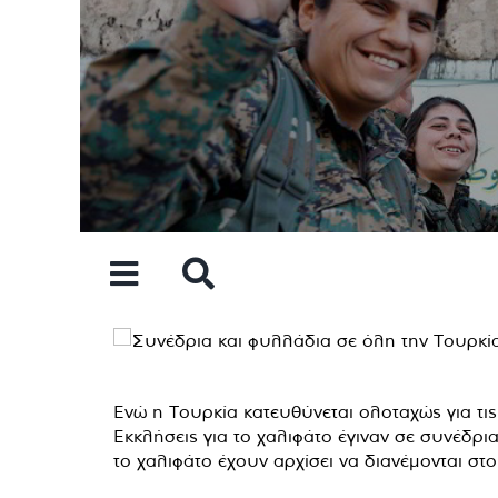
Skip
to
content
Ενώ η Τουρκία κατευθύνεται ολοταχώς για τις
Εκκλήσεις για το χαλιφάτο έγιναν σε συνέδρ
το χαλιφάτο έχουν αρχίσει να διανέμονται σ