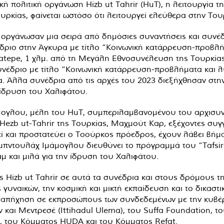
κή πολιτική οργάνωση Hizb ut Tahrir (HuT), η λειτουργία τ
ρκίας, φαίνεται ωστόσο ότι λειτουργεί ελεύθερα στην Του
 οργάνωσαν μια σειρά από δημόσιες συναντήσεις και συνέδ
νέδριο στην Άγκυρα με τίτλο “Κοινωνική κατάρρευση-προβλ
catepe, 1 χλμ. από τη Μεγάλη Εθνοσυνέλευση της Τουρκίας,
 συνέδριο με τίτλο “Κοινωνική κατάρρευση-προβλήματα και 
α. Άλλα συνέδρια από τις αρχές του 2023 διεξήχθησαν στη
 ίδρυση του Χαλιφάτου.
μογλου, μέλη του HuT, συμπεριλαμβανομένου του αρχισυν
Hezb ut-Tahrir της Τουρκίας, Μαχμούτ Καρ, εξέχοντες συγ
ί και προστατεύει ο Τοούρκος πρόεδρος, έχουν λάβει βήμ
μπντουλάχ Ιμάμογλου διευθύνει το πρόγραμμά του “Tafsir
μ και μιλά για την ίδρυση του Χαλιφάτου.
 Hizb ut Tahrir σε αυτά τα συνέδρια και στους δρόμους τ
 γυναικών, την κοσμική και μικτή εκπαίδευση και το δικαστ
 απήχηση σε εκπροσώπους των συνδεδεμένων με την κυβέρ
αι Μεντρεσέ (Ittihadul Ulema), του Suffa Foundation, τ
n, του Κόμματος HUDA και του Κόμματος Refat.