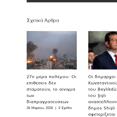
Σχετικά Άρθρα
27η μέρα πολέμου: Οι
Οι δήμαρχοι
επιθέσεις δεν
Κωνσταντινο
σταματούν, το αίνιγμα
του Beylikdü
των
του Şişli
διαπραγματεύσεων
αναστέλλοντα
δήμος Shişli
26 Μαρτίου, 2026
|
0 Σχόλια
σφετερίζεται