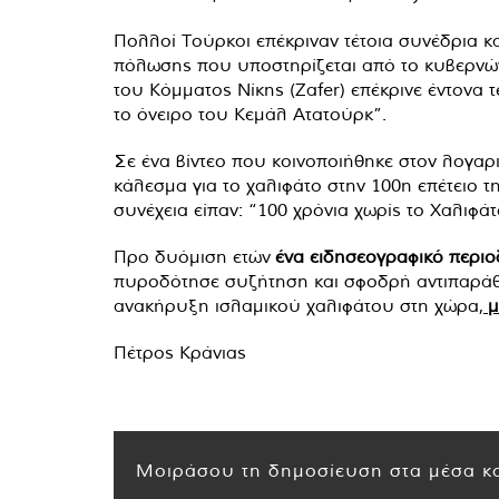
Πολλοί Τούρκοι επέκριναν τέτοια συνέδρια κα
πόλωσης που υποστηρίζεται από το κυβερνών 
του Κόμματος Νίκης (Zafer) επέκρινε έντονα 
το όνειρο του Κεμάλ Ατατούρκ”.
Σε ένα βίντεο που κοινοποιήθηκε στον λογαρι
κάλεσμα για το χαλιφάτο στην 100η επέτειο τ
συνέχεια είπαν: “100 χρόνια χωρίς το Χαλιφ
Προ δυόμιση ετών
ένα ειδησεογραφικό περιο
πυροδότησε συζήτηση και σφοδρή αντιπαράθεσ
ανακήρυξη ισλαμικού χαλιφάτου στη χώρα,
μ
Πέτρος Κράνιας
Μοιράσου τη δημοσίευση στα μέσα κο