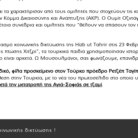
ι τα χαρακτήρισαν από τους ομιλητές που στοχεύουν τις κ
Κόμμα Δικαιοσύνης και Ανάπτυξης (AKP). Ο Ουμίτ Οζντάγ,
τέτοια συνέδρια και ομιλητές που “θέλουν να σπάσουν τον
ασμό κοινωνικής δικτύωσης της Hizb ut Tahrir στις 23 Φεβρ
ης πτώσης Χιτζρί”, τα τουρκικά παιδιά χρησιμοποίησαν ιστο
άτο είναι αρκετά. Ω Μουσουλμάνοι, σας φωνάζουμε, επανιδρ
δικό, φίλα προσκείμενο στον Τούρκο πρόεδρο Ρετζέπ Ταγί
η στην Τουρκία, με το νέα του πρωτοσέλιδο στο οποίο υπ
ετά την μετατροπή της Αγιά-Σοφιάς σε τζαμί
.
ινωνικής δικτύωσης !