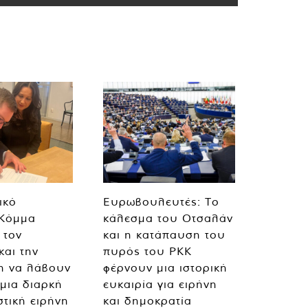
ικό
Ευρωβουλευτές: Το
 Κόμμα
κάλεσμα του Οτσαλάν
 τον
και η κατάπαυση του
και την
πυρός του PKK
η να λάβουν
φέρνουν μια ιστορική
 μια διαρκή
ευκαιρία για ειρήνη
στική ειρήνη
και δημοκρατία