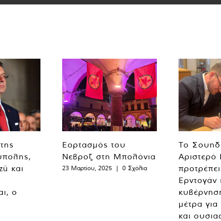
 της
Εορτασμός του
Το Σουηδ
ύπολης,
Νεβροζ στη Μπολόνια
Αριστερό
zü και
προτρέπει
23 Μαρτίου, 2025
|
0 Σχόλια
Ερντογάν 
ι, ο
κυβέρνησ
μέτρα για
και ουσια