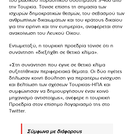
του ρωσικού πυραυλικού συστήματος S-400 από
την Τουρκία. Τόνισε επίσης τη σημασία των
ισχυρών δημοκρατικών θεσμών, του σεβασμού των
ανθρωπίνων δικαιωμάτων και του κράτους δικαίου
για την ειρήνη και την ευημερία», αναφέρεται στην
ανακοίνωση του Λευκού Οίκου.
Εντωμεταξύ, η τουρκική προεδρία τόνισε ότι η
συνάντηση «διεξήχθη σε θετικό κλίμα».
«Στη συνάντηση που έγινε σε θετικό κλίμα
συζητήθηκαν περιφερειακά θέματα. Οι δύο ηγέτες
δήλωσαν κοινή βούληση για περαιτέρω ενίσχυση
και βελτίωση των σχέσεων Τουρκίας-ΗΠΑ και
συμφώνησαν να δημιουργήσουν έναν κοινό
μηχανισμό αντιστοίχως», ανέφερε η τουρκική
Προεδρία στον επίσημο λογαριασμό της στο
Twitter.
Σύμφωνα με διάφορους