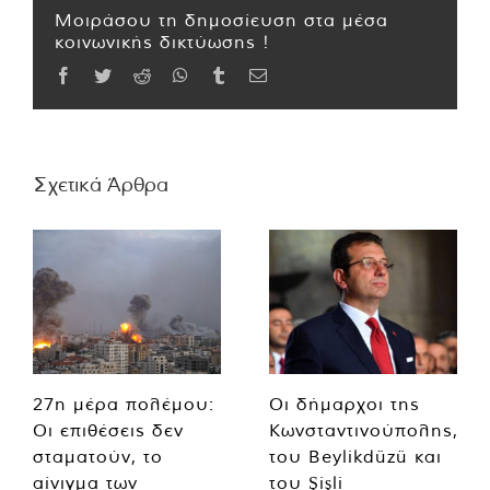
Μοιράσου τη δημοσίευση στα μέσα
κοινωνικής δικτύωσης !
Facebook
Twitter
Reddit
WhatsApp
Tumblr
Email
Σχετικά Άρθρα
27η μέρα πολέμου:
Οι δήμαρχοι της
Οι επιθέσεις δεν
Κωνσταντινούπολης,
σταματούν, το
του Beylikdüzü και
αίνιγμα των
του Şişli