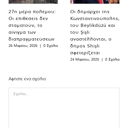
27η μέρα πολέμου:
Οι δήμαρχοι της
Οι επιθέσεις δεν
Κωνσταντινούπολης,
σταματούν, το
του Beylikdüzü και
αίνιγμα των
του Şişli
διαπραγματεύσεων
αναστέλλονται, ο
δήμος Shişli
26 Μαρτίου, 2026
|
0 Σχόλια
σφετερίζεται
24 Μαρτίου, 2025
|
0 Σχόλια
Αφήστε ένα σχόλιο
Comment