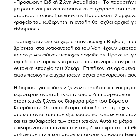
«Προσωρινή Ειδική Ζώνη Ασφαλείας». Το παρασκήνι
μέτρου είναι μια νέα στρατιωτική επιχείρηση του του
στρατού, η οποία ξεκίνησε την Παρασκευή. Σύμφωνα
γραφείο του κυβερνήτη, η εντολή θα ισχύει αρχικά γ
εβδομάδες.
Τουλάχιστον έντεκα χωριά στην περιοχή Başkale, η ο
βρίσκεται στα νοτιοανατολικά του Van, έχουν μετατρα
προσωρινές ειδικές περιοχές ασφαλείας. Πρόκειται γι
υψηλότερες ορεινές περιοχές που συνορεύουν με τ
γειτονική επαρχία του Χακάρι. Επιπλέον, σε ορισμένα
εκτός περιοχής επιχειρήσεων ισχύει απαγόρευση εισ
Η δημιουργία «ειδικών ζωνών ασφαλείας» είναι μέρο
ευρύτερης ανάπτυξης στην οποία δημιουργούνται
στρατιωτικές ζώνες σε διάφορα μέρη του Βόρειου
Κουρδιστάν. Ως αποτέλεσμα, ολόκληρες περιοχές
αποκόπτονται από τον έξω κόσμο και υπόκεινται στο
και τις αυθαιρεσίες των στρατιωτικών. Αυτά τα μέτρα
επιβαρύνουν σημαντικά τον κουρδικό αγροτικό πληθ
αυξάνουν την πίεση στους κατοίκους να εγκαταλείψο