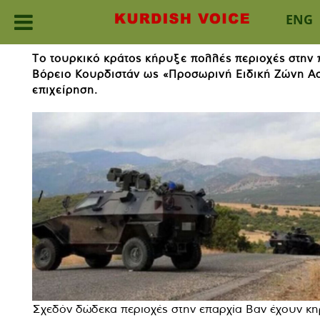
ENG
Skip
Το τουρκικό κράτος κήρυξε πολλές περιοχές στην 
to
Βόρειο Κουρδιστάν ως «Προσωρινή Ειδική Ζώνη Ασ
content
επιχείρηση.
Σχεδόν δώδεκα περιοχές στην επαρχία Βαν έχουν κη