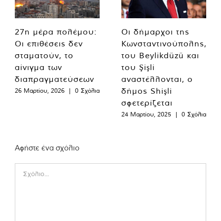
27η μέρα πολέμου:
Οι δήμαρχοι της
Οι επιθέσεις δεν
Κωνσταντινούπολης,
σταματούν, το
του Beylikdüzü και
αίνιγμα των
του Şişli
διαπραγματεύσεων
αναστέλλονται, ο
δήμος Shişli
26 Μαρτίου, 2026
|
0 Σχόλια
σφετερίζεται
24 Μαρτίου, 2025
|
0 Σχόλια
Αφήστε ένα σχόλιο
Comment