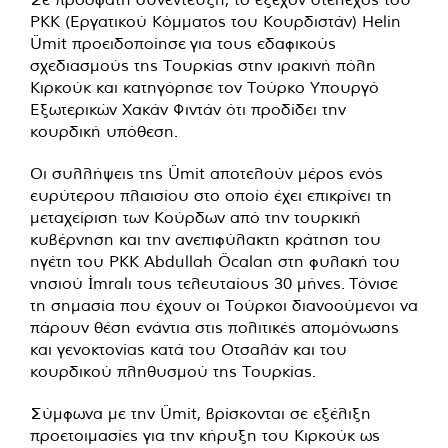
PKK (Εργατικού Κόμματος του Κουρδιστάν) Helin
Ümit
προειδοποίησε
για τους εδαφικούς
σχεδιασμούς της Τουρκίας στην ιρακινή πόλη
Κιρκούκ και κατηγόρησε τον Τούρκο Υπουργό
Εξωτερικών Χακάν Φιντάν ότι προδίδει την
κουρδική υπόθεση.
Οι συλλήψεις της Ümit αποτελούν μέρος ενός
ευρύτερου πλαισίου στο οποίο έχει επικρίνει τη
μεταχείριση των Κούρδων από την τουρκική
κυβέρνηση και την ανεπιφύλακτη κράτηση του
ηγέτη του PKK Abdullah Öcalan στη φυλακή του
νησιού İmralı τους τελευταίους 30 μήνες. Τόνισε
τη σημασία που έχουν οι Τούρκοι διανοούμενοι να
πάρουν θέση ενάντια στις πολιτικές απομόνωσης
και γενοκτονίας κατά του Οτσαλάν και του
κουρδικού πληθυσμού της Τουρκίας.
Σύμφωνα με την Ümit, βρίσκονται σε εξέλιξη
προετοιμασίες για την κήρυξη του Κιρκούκ ως