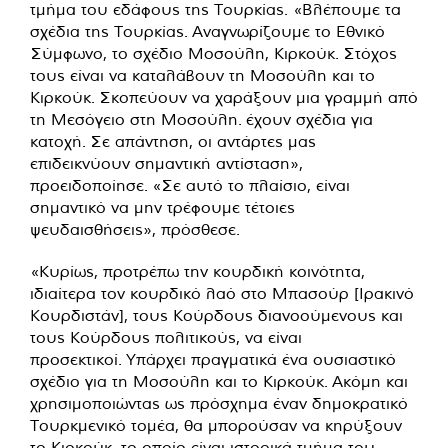
τμήμα του εδάφους της Τουρκίας. «Βλέπουμε τα
σχέδια της Τουρκίας. Αναγνωρίζουμε το Εθνικό
Σύμφωνο, το σχέδιο Μοσούλη, Κιρκούκ. Στόχος
τους είναι να καταλάβουν τη Μοσούλη και το
Κιρκούκ. Σκοπεύουν να χαράξουν μια γραμμή από
τη Μεσόγειο στη Μοσούλη. έχουν σχέδια για
κατοχή. Σε απάντηση, οι αντάρτες μας
επιδεικνύουν σημαντική αντίσταση»,
προειδοποίησε. «Σε αυτό το πλαίσιο, είναι
σημαντικό να μην τρέφουμε τέτοιες
ψευδαισθήσεις», πρόσθεσε.
«Κυρίως, προτρέπω την κουρδική κοινότητα,
ιδιαίτερα τον κουρδικό λαό στο Μπασούρ [Ιρακινό
Κουρδιστάν], τους Κούρδους διανοούμενους και
τους Κούρδους πολιτικούς, να είναι
προσεκτικοί. Υπάρχει πραγματικά ένα ουσιαστικό
σχέδιο για τη Μοσούλη και το Κιρκούκ. Ακόμη και
χρησιμοποιώντας ως πρόσχημα έναν δημοκρατικό
Τουρκμενικό τομέα, θα μπορούσαν να κηρύξουν
το Κιρκούκ, το οποίο είναι ιστορικά τμήμα του