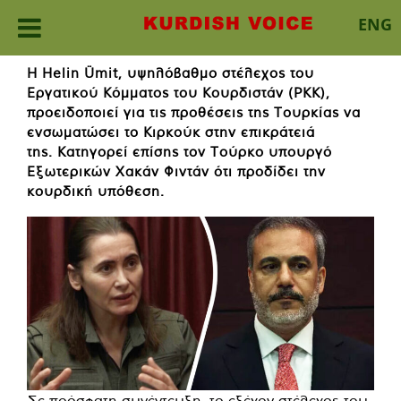
ENG
Skip
Η Helin Ümit, υψηλόβαθμο στέλεχος του
to
Εργατικού Κόμματος του Κουρδιστάν (PKK),
content
προειδοποιεί για τις προθέσεις της Τουρκίας να
ενσωματώσει το Κιρκούκ στην επικράτειά
της. Κατηγορεί επίσης τον Τούρκο υπουργό
Εξωτερικών Χακάν Φιντάν ότι προδίδει την
κουρδική υπόθεση.
Σε πρόσφατη συνέντευξη, το εξέχον στέλεχος του