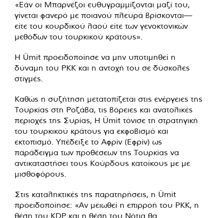
«Εάν οι Μπαρνέζοι ευθυγραμμίζονται μαζί του,
γίνεται φανερό με ποιανού πλευρά βρίσκονται—
είτε του κουρδικού λαού είτε των γενοκτονικών
μεθόδων του τουρκικού κράτους».
Η Ümit προειδοποίησε να μην υποτιμηθεί η
δύναμη του PKK και η αντοχή του σε δύσκολες
στιγμές.
Καθώς η συζήτηση μετατοπίζεται στις ενέργειες της
Τουρκίας στη Ροζάβα, τις βόρειες και ανατολικές
περιοχές της Συρίας, Η Ümit τόνισε τη στρατηγική
του τουρκικού κράτους για εκφοβισμό και
εκτοπισμό. Υπέδειξε το Αφρίν (Εφρίν) ως
παράδειγμα των προθέσεων της Τουρκίας να
αντικαταστήσει τους Κούρδους κατοίκους με με
μισθοφόρους.
Στις καταληκτικές της παρατηρήσεις, η Ümit
προειδοποίησε: «Αν μειωθεί η επιρροή του PKK, η
θέση του KDP και η θέση του Νότια θα