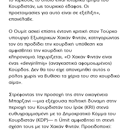
Κουρδιστάν, ως τουρκικό έδαφος. Οι
προετοιμασίες για αυτό είναι σε εξέλιξη»,
επανέλαβε.
Ο Ουμίτ ασκεί επίσης έντονη κριτική στον Τούρκο
υπουργό Εξωτερικών Χακάν Φιντάν, κατηγορώντας
τον ότι προδίδει την κουρδική υπόθεση και
αμφισβητεί την κουρδική του
κληρονομιά. Ισχυρίζεται, «Ο Χακάν Φιντάν είναι
ένας «devşirilmiş» (αναγκαστικά αφομοιωμένος)
Κούρδος. Δεν θα του είχε απονεμηθεί αυτός ο
ρόλος χωρίς να βυθίσει τα χέρια του στο κουρδικό
αίμα».
Στρέφοντας την προσοχή της στην οικογένεια
Μπαρζανί —μια εξέχουσα πολιτική δύναμη στην
περιοχή του Κουρδιστάν του Ιράκ (KRI) στενά
ευθυγραμμισμένη με το Δημοκρατικό Κόμμα του
Κουρδιστάν (KDP)— η Ümit αμφισβητεί τη στενή
σχέση τους με τον Χακάν Φιντάν. Προειδοποιεί: