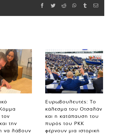
Facebook
Twitter
Reddit
WhatsApp
Tumblr
Email
ικό
Ευρωβουλευτές: Το
 Κόμμα
κάλεσμα του Οτσαλάν
 τον
και η κατάπαυση του
και την
πυρός του PKK
η να λάβουν
φέρνουν μια ιστορική