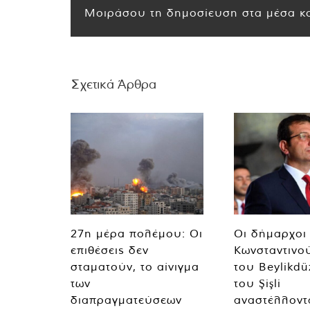
Μοιράσου τη δημοσίευση στα μέσα κο
Σχετικά Άρθρα
27η μέρα πολέμου: Οι
Οι δήμαρχοι
επιθέσεις δεν
Κωνσταντινο
σταματούν, το αίνιγμα
του Beylikdü
των
του Şişli
διαπραγματεύσεων
αναστέλλοντα