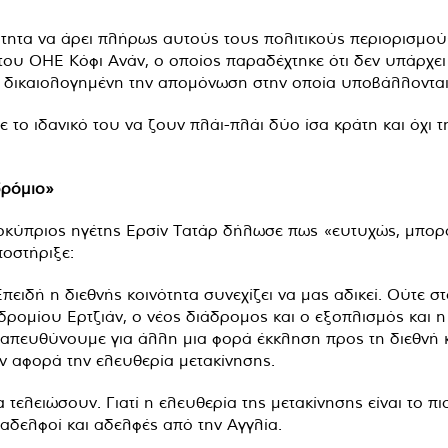
ότητα να άρει πλήρως αυτούς τους πολιτικούς περιορισμο
α του ΟΗΕ Κόφι Ανάν, ο οποίος παραδέχτηκε ότι δεν υπάρ
δικαιολογημένη την απομόνωση στην οποία υποβάλλονται 
το ιδανικό του να ζουν πλάι-πλάι δύο ίσα κράτη και όχι 
δρόμιο»
κύπριος ηγέτης Ερσίν Τατάρ δήλωσε πως «ευτυχώς, μπορ
οστήριξε:
ειδή η διεθνής κοινότητα συνεχίζει να μας αδικεί. Ούτε στ
δρομίου Ερτζιάν, ο νέος διάδρομος και ο εξοπλισμός και
απευθύνουμε για άλλη μια φορά έκκληση προς τη διεθνή κ
ον αφορά την ελευθερία μετακίνησης.
α τελειώσουν. Γιατί η ελευθερία της μετακίνησης είναι το π
ς αδελφοί και αδελφές από την Αγγλία.