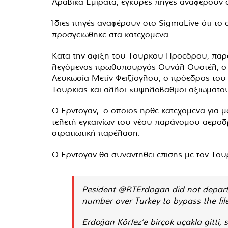
Αραβικά Εμιράτα, έγκυρες πηγές αναφέρουν ότ
Ίδιες πηγές αναφέρουν στο SigmaLive ότι τ
προσγειώθηκε στα κατεχόμενα.
Κατά την άφιξη του Τούρκου Προέδρου, παρό
λεγόμενος πρωθυπουργός Ουνάλ Ουστέλ, ο 3
Λευκωσία Μετίν Φεϊζίογλου, ο πρόεδρος το
Τουρκίας και άλλοι «υψηλόβαθμοι αξιωματού
Ο Έρντογαν, ο οποίος ήρθε κατεχόμενα για μ
τελετή εγκαινίων του νέου παράνομου αεροδ
στρατιωτική παρέλαση.
Ο Έρντογαν θα συναντηθεί επίσης με τον Του
Pesident
@RTErdogan
did not depar
number over Turkey to bypass the file
Erdoğan Körfez’e birçok uçakla gitti,