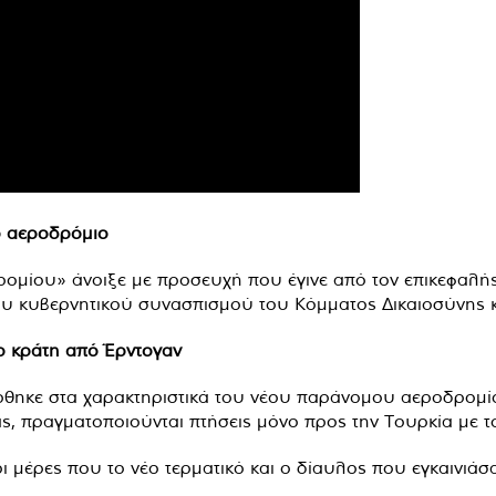
μο αεροδρόμιο
δρομίου» άνοιξε με προσευχή που έγινε από τον επικεφαλ
υ κυβερνητικού συνασπισμού του Κόμματος Δικαιοσύνης κ
ο κράτη από Έρντογαν
ρθηκε στα χαρακτηριστικά του νέου παράνομου αεροδρομίο
ς, πραγματοποιούνται πτήσεις μόνο προς την Τουρκία με τ
οι μέρες που το νέο τερματικό και ο δίαυλος που εγκαινιάσ