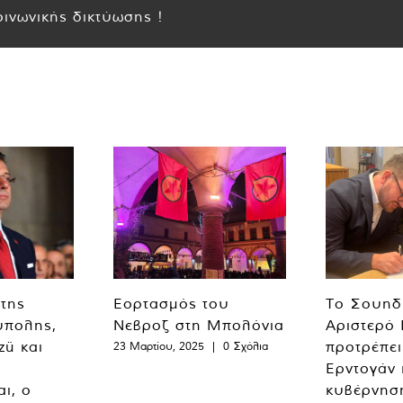
ινωνικής δικτύωσης !
 της
Εορτασμός του
Το Σουηδ
ύπολης,
Νεβροζ στη Μπολόνια
Αριστερό
zü και
προτρέπει
23 Μαρτίου, 2025
|
0 Σχόλια
Ερντογάν 
ι, ο
κυβέρνησ