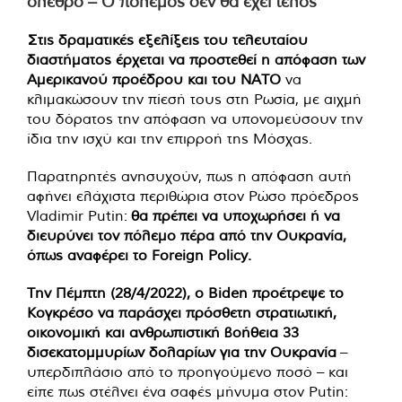
όλεθρο – Ο πόλεμος δεν θα έχει τέλος
Στις δραματικές εξελίξεις του τελευταίου
διαστήματος έρχεται να προστεθεί η απόφαση των
Αμερικανού προέδρου και του ΝΑΤΟ
να
κλιμακώσουν την πίεσή τους στη Ρωσία, με αιχμή
του δόρατος την απόφαση να υπονομεύσουν την
ίδια την ισχύ και την επιρροή της Μόσχας.
Παρατηρητές ανησυχούν, πως η απόφαση αυτή
αφήνει ελάχιστα περιθώρια στον Ρώσο πρόεδρος
Vladimir Putin:
θα πρέπει να υποχωρήσει ή να
διευρύνει τον πόλεμο πέρα από την Ουκρανία,
όπως αναφέρει το Foreign Policy.
Την Πέμπτη (28/4/2022), ο Biden προέτρεψε το
Κογκρέσο να παράσχει πρόσθετη στρατιωτική,
οικονομική και ανθρωπιστική βοήθεια 33
δισεκατομμυρίων δολαρίων για την Ουκρανία
–
υπερδιπλάσιο από το προηγούμενο ποσό – και
είπε πως στέλνει ένα σαφές μήνυμα στον Putin: