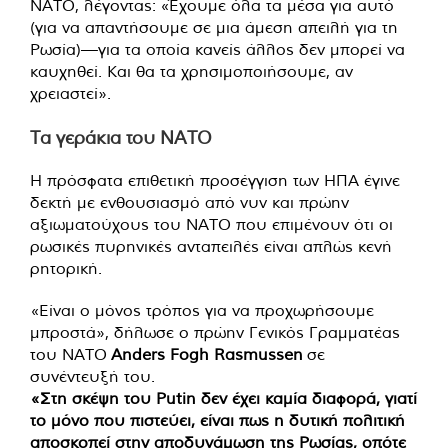
ΝΑΤΟ, λέγοντας: «Έχουμε όλα τα μέσα για αυτό
(για να απαντήσουμε σε μια άμεση απειλή για τη
Ρωσία)—για τα οποία κανείς άλλος δεν μπορεί να
καυχηθεί. Και θα τα χρησιμοποιήσουμε, αν
χρειαστεί».
Τα γεράκια του ΝΑΤΟ
Η πρόσφατα επιθετική προσέγγιση των ΗΠΑ έγινε
δεκτή με ενθουσιασμό από νυν και πρώην
αξιωματούχους του ΝΑΤΟ που επιμένουν ότι οι
ρωσικές πυρηνικές ανταπειλές είναι απλώς κενή
ρητορική.
«Είναι ο μόνος τρόπος για να προχωρήσουμε
μπροστά», δήλωσε ο πρώην Γενικός Γραμματέας
του ΝΑΤΟ
Anders Fogh Rasmussen
σε
συνέντευξή του.
«Στη σκέψη του Putin δεν έχει καμία διαφορά, γιατί
το μόνο που πιστεύει, είναι πως η δυτική πολιτική
αποσκοπεί στην αποδυνάμωση της Ρωσίας, οπότε