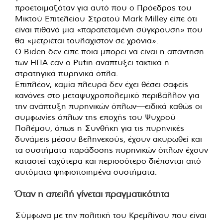
προετοιμαζόταν για αυτό που ο Πρόεδρος του
Μικτού Επιτελείου Στρατού Mark Milley είπε ότι
είναι πιθανό μια «παρατεταμένη σύγκρουση» που
θα «μετριέται τουλάχιστον σε χρόνια».
Ο Biden δεν είπε ποια μπορεί να είναι η απάντηση
των ΗΠΑ εάν ο Putin αναπτύξει τακτικά ή
στρατηγικά πυρηνικά όπλα.
Επιπλέον, καμία πλευρά δεν έχει θέσει σαφείς
κανόνες στο μεταψυχροπολεμικό περιβάλλον για
την ανάπτυξη πυρηνικών όπλων—ειδικά καθώς οι
συμφωνίες όπλων της εποχής του Ψυχρού
Πολέμου, όπως η Συνθήκη για τις πυρηνικές
δυνάμεις μέσου βεληνεκούς, έχουν ακυρωθεί και
τα συστήματα παράδοσης πυρηνικών όπλων έχουν
καταστεί ταχύτερα και περισσότερο διέπονται από
αυτόματα ψηφιοποιημένα συστήματα.
Όταν η απειλή γίνεται πραγματικότητα
Σύμφωνα με την πολιτική του Κρεμλίνου που είναι