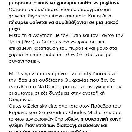
μπορούσε επίσης να χρησιμοποιηθεί ως μοχλός».
Ωστόσο, οποιαδήποτε τέτοια διαπραγμάτευση
φαίνεται λιγότερο πιθανή από ποτέ.
Και οι δύο
πλευρές φαίνεται να συμβιβάζονται σε μια μακρά
μάχη.
Μετά τη συνάντηση με τον Putin και τον Lavrov την
Τρίτη (26/4), ο Guterres αναγνώρισε ότι μια
επικείμενη κατάπαυση του πυρός είναι μόνο στα
χαρτιά και ότι ο πόλεμος «δεν θα τελειώσει με
συναντήσεις».
Μόλις πριν από ένα μήνα ο Zelesnky διατύπωνε
την ιδέα μιας ουδέτερης Ουκρανίας που δεν θα
ενταχθεί στο ΝΑΤΟ και πρότεινε να αναγνωριστούν
οι αυτονομιστικές δυνάμεις στην ανατολική
Ουκρανία.
Όμως ο Zelensky είπε από τότε στον Πρόεδρο του
Ευρωπαϊκού Συμβουλίου Charles Michel ότι, υπό
το φως των ρωσικών θηριωδιών,
η ουκρανική κοινή
γνώμη ήταν κατά των διαπραγματεύσεων και
ευνοούσε τη συνέχιση του πολέμου.