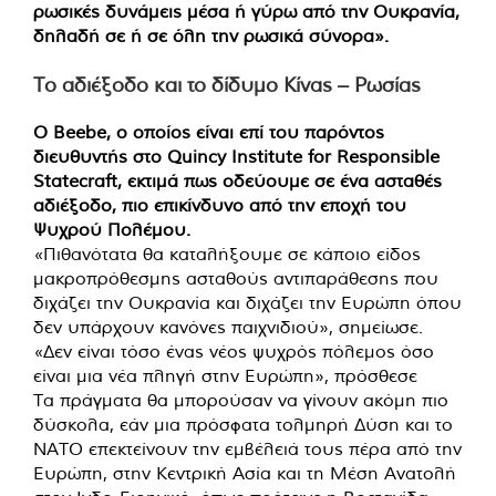
ρωσικές δυνάμεις μέσα ή γύρω από την Ουκρανία,
δηλαδή σε ή σε όλη την ρωσικά σύνορα».
Το αδιέξοδο και το δίδυμο Κίνας – Ρωσίας
Ο Beebe, ο οποίος είναι επί του παρόντος
διευθυντής στο Quincy Institute for Responsible
Statecraft, εκτιμά πως οδεύουμε σε ένα ασταθές
αδιέξοδο, πιο επικίνδυνο από την εποχή του
Ψυχρού Πολέμου.
«Πιθανότατα θα καταλήξουμε σε κάποιο είδος
μακροπρόθεσμης ασταθούς αντιπαράθεσης που
διχάζει την Ουκρανία και διχάζει την Ευρώπη όπου
δεν υπάρχουν κανόνες παιχνιδιού», σημείωσε.
«Δεν είναι τόσο ένας νέος ψυχρός πόλεμος όσο
είναι μια νέα πληγή στην Ευρώπη», πρόσθεσε
Τα πράγματα θα μπορούσαν να γίνουν ακόμη πιο
δύσκολα, εάν μια πρόσφατα τολμηρή Δύση και το
ΝΑΤΟ επεκτείνουν την εμβέλειά τους πέρα από την
Ευρώπη, στην Κεντρική Ασία και τη Μέση Ανατολή