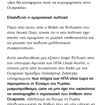
«Δεν θα καταφέρετε ποτέ να κυριαρχήσετε στην
Ουκρανία».
Επικίνδυνη η αμερικανική πολιτική
Πέρα από αυτό, είπε ο Βiden σε δηλώσεις του
στον Λευκό Οίκο, τόνισε ότι η νέα πολιτική έχει
σκοπό «να τιμωρήσει τη ρωσική επιθετικότητα και
να μειώσει τον κίνδυνο μελλοντικών
συγκρούσεων».
Αυτό ακολούθησε μια εξίσου σαφή δήλωση από
τον υπουργό Άμυνας των ΗΠΑ Lloyd Austin, ο
οποίος μετά από συνάντηση στο Κίεβο με τον
Ουκρανό πρόεδρο Volodymyr Zelensky
υπογράμμισε
πως στόχος των ΗΠΑ είναι τώρα να
περιορίσουν τη δύναμη της Ρωσίας
μακροπρόθεσμα, ώστε να μην έχει την «ικανότητα
να αναπαραχθεί η στρατιωτική του επίθεση στην
Ουκρανία.
«Θέλουμε να δούμε τη Ρωσία
αποδυναμωμένη σε βαθμό που να μην μπορεί να