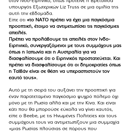
στον Ινδο-Ειρηνικό, όπως πρότεινε η Βρετανίδα
υπουργός Εξωτερικών Liz Truss σε μια ομιλία της
αυτή την εβδομάδα.
Είπε ότι
«το ΝΑΤΟ πρέπει να έχει μια παγκόσμια
προοπτική, έτοιμο να αντιμετωπίσει τις παγκόσμιες
απειλές.
Πρέπει να προλάβουμε τις απειλές στον Ινδο-
Ειρηνικό, συνεργαζόμενοι με τους συμμάχους μας
όπως η Ιαπωνία και η Αυστραλία για να
διασφαλίσουμε ότι ο Ειρηνικός προστατεύεται. Και
πρέπει να διασφαλίσουμε ότι οι δημοκρατίες όπως
η Ταϊβάν είναι σε θέση να υπερασπιστούν τον
εαυτό τους».
Αυτό με τη σειρά του αυξάνει την προοπτική για
έναν παρατεταμένο παγκόσμιο ψυχρό πόλεμο όχι
μόνο με τη Ρωσία αλλά και με την Κίνα. Και είναι
κάτι που θα μπορούσε εύκολα να γίνει καυτός,
είπε ο Beebe, με τις Ηνωμένες Πολιτείες και τους
συμμάχους τους να αντιμετωπίζουν μια συμμαχία
«μιας Ρωσίας πλούσιας σε πόρους που