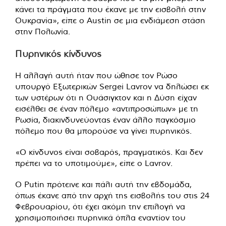
κάνει τα πράγματα που έκανε με την εισβολή στην
Ουκρανία», είπε ο Austin σε μια ενδιάμεση στάση
στην Πολωνία.
Πυρηνικός κίνδυνος
Η αλλαγή αυτή ήταν που ώθησε τον Ρώσο
υπουργό Εξωτερικών Sergei Lavrov να δηλώσει εκ
των υστέρων ότι η Ουάσιγκτον και η Δύση είχαν
εισέλθει σε έναν πόλεμο «αντιπροσώπων» με τη
Ρωσία, διακινδυνεύοντας έναν άλλο παγκόσμιο
πόλεμο που θα μπορούσε να γίνει πυρηνικός.
«Ο κίνδυνος είναι σοβαρός, πραγματικός. Και δεν
πρέπει να το υποτιμούμε», είπε ο Lavrov.
Ο Putin πρότεινε και πάλι αυτή την εβδομάδα,
όπως έκανε από την αρχή της εισβολής του στις 24
Φεβρουαρίου, ότι έχει ακόμη την επιλογή να
χρησιμοποιήσει πυρηνικά όπλα εναντίον του