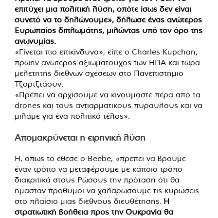
επιτύχει μια πολιτική λύση, οπότε ίσως δεν είναι
συνετό να το δηλώνουμε», δήλωσε ένας ανώτερος
Ευρωπαίος διπλωμάτης, μιλώντας υπό τον όρο της
ανωνυμίας.
«Γίνεται πιο επικίνδυνο», είπε ο Charles Kupchan,
πρώην ανώτερος αξιωματούχος των ΗΠΑ και τώρα
μελετητής διεθνών σχέσεων στο Πανεπιστήμιο
Τζορτζτάουν.
«Πρέπει να αρχίσουμε να κινούμαστε πέρα από τα
drones και τους αντιαρματικούς πυραύλους και να
μιλάμε για ένα πολιτικό τέλος».
Απομακρύνεται η ειρηνική λύση
Ή, όπως το έθεσε ο Beebe, «πρέπει να βρούμε
έναν τρόπο να μεταφέρουμε με κάποιο τρόπο
διακριτικά στους Ρώσους την πρόταση ότι θα
ήμασταν πρόθυμοι να χαλαρώσουμε τις κυρώσεις
στο πλαίσιο μιας διεθνούς διευθέτησης.
Η
στρατιωτική βοήθεια προς την Ουκρανία θα