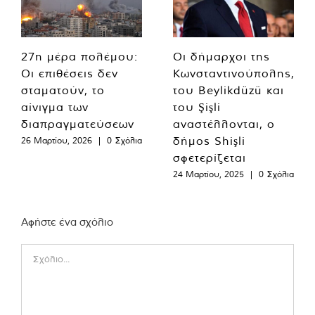
27η μέρα πολέμου:
Οι δήμαρχοι της
Οι επιθέσεις δεν
Κωνσταντινούπολης,
σταματούν, το
του Beylikdüzü και
αίνιγμα των
του Şişli
διαπραγματεύσεων
αναστέλλονται, ο
δήμος Shişli
26 Μαρτίου, 2026
|
0 Σχόλια
σφετερίζεται
24 Μαρτίου, 2025
|
0 Σχόλια
Αφήστε ένα σχόλιο
Comment