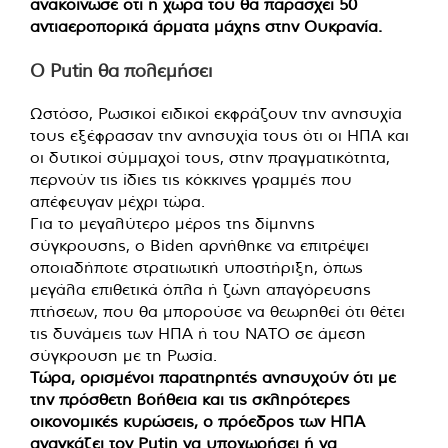
ανακοίνωσε ότι η χώρα του θα παράσχει 50
αντιαεροπορικά άρματα μάχης στην Ουκρανία.
Ο Putin θα πολεμήσει
Ωστόσο, Ρωσικοί ειδικοί εκφράζουν την ανησυχία
τους εξέφρασαν την ανησυχία τους ότι οι ΗΠΑ και
οι δυτικοί σύμμαχοί τους, στην πραγματικότητα,
περνούν τις ίδιες τις κόκκινες γραμμές που
απέφευγαν μέχρι τώρα.
Για το μεγαλύτερο μέρος της δίμηνης
σύγκρουσης, ο Biden αρνήθηκε να επιτρέψει
οποιαδήποτε στρατιωτική υποστήριξη, όπως
μεγάλα επιθετικά όπλα ή ζώνη απαγόρευσης
πτήσεων, που θα μπορούσε να θεωρηθεί ότι θέτει
τις δυνάμεις των ΗΠΑ ή του ΝΑΤΟ σε άμεση
σύγκρουση με τη Ρωσία.
Τώρα, ορισμένοι παρατηρητές ανησυχούν ότι με
την πρόσθετη βοήθεια και τις σκληρότερες
οικονομικές κυρώσεις, ο πρόεδρος των ΗΠΑ
αναγκάζει τον Putin να υποχωρήσει ή να