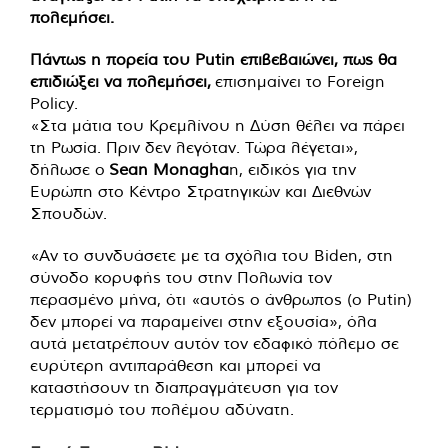
πολεμήσει.
Πάντως η πορεία του Putin επιβεβαιώνει, πως θα
επιδιώξει να πολεμήσει,
επισημαίνει το Foreign
Policy.
«Στα μάτια του Κρεμλίνου η Δύση θέλει να πάρει
τη Ρωσία. Πριν δεν λεγόταν. Τώρα λέγεται»,
δήλωσε ο
Sean Monagha
n, ειδικός για την
Ευρώπη στο Κέντρο Στρατηγικών και Διεθνών
Σπουδών.
«Αν το συνδυάσετε με τα σχόλια του Biden, στη
σύνοδο κορυφής του στην Πολωνία τον
περασμένο μήνα, ότι «αυτός ο άνθρωπος (ο Putin)
δεν μπορεί να παραμείνει στην εξουσία», όλα
αυτά μετατρέπουν αυτόν τον εδαφικό πόλεμο σε
ευρύτερη αντιπαράθεση και μπορεί να
καταστήσουν τη διαπραγμάτευση για τον
τερματισμό του πολέμου αδύνατη.