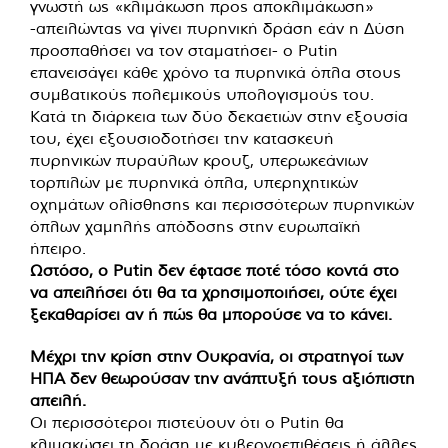
γνωστή ως «κλιμάκωση προς αποκλιμάκωση»
-απειλώντας να γίνει πυρηνική δράση εάν η Δύση
προσπαθήσει να τον σταματήσει- ο Putin
επανεισάγει κάθε χρόνο τα πυρηνικά όπλα στους
συμβατικούς πολεμικούς υπολογισμούς του.
Κατά τη διάρκεια των δύο δεκαετιών στην εξουσία
του, έχει εξουσιοδοτήσει την κατασκευή
πυρηνικών πυραύλων κρουζ, υπερωκεάνιων
τορπιλών με πυρηνικά όπλα, υπερηχητικών
οχημάτων ολίσθησης και περισσότερων πυρηνικών
όπλων χαμηλής απόδοσης στην ευρωπαϊκή
ήπειρο.
Ωστόσο, ο Putin δεν έφτασε ποτέ τόσο κοντά στο
να απειλήσει ότι θα τα χρησιμοποιήσει, ούτε έχει
ξεκαθαρίσει αν ή πώς θα μπορούσε να το κάνει.
Μέχρι την κρίση στην Ουκρανία, οι στρατηγοί των
ΗΠΑ δεν θεωρούσαν την ανάπτυξή τους αξιόπιστη
απειλή.
Οι περισσότεροι πιστεύουν ότι ο Putin θα
κλιμακώσει τη δράση με κυβερνοεπιθέσεις ή άλλες