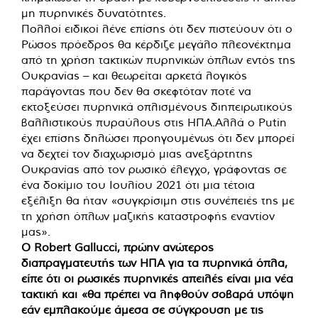
μη πυρηνικές δυνατότητες.
Πολλοί ειδικοί λένε επίσης ότι δεν πιστεύουν ότι ο
Ρώσος πρόεδρος θα κέρδιζε μεγάλο πλεονέκτημα
από τη χρήση τακτικών πυρηνικών όπλων εντός της
Ουκρανίας – και θεωρείται αρκετά λογικός
παράγοντας που δεν θα σκεφτόταν ποτέ να
εκτοξεύσει πυρηνικά οπλισμένους διηπειρωτικούς
βαλλιστικούς πυραύλους στις ΗΠΑ.Αλλά ο Putin
έχει επίσης δηλώσει προηγουμένως ότι δεν μπορεί
να δεχτεί τον διαχωρισμό μιας ανεξάρτητης
Ουκρανίας από τον ρωσικό έλεγχο, γράφοντας σε
ένα δοκίμιο του Ιουλίου 2021 ότι μια τέτοια
εξέλιξη θα ήταν «συγκρίσιμη στις συνέπειές της με
τη χρήση όπλων μαζικής καταστροφής εναντίον
μας».
Ο Robert Gallucci, πρώην ανώτερος
διαπραγματευτής των ΗΠΑ για τα πυρηνικά όπλα,
είπε ότι οι ρωσικές πυρηνικές απειλές είναι μια νέα
τακτική και «θα πρέπει να ληφθούν σοβαρά υπόψη
εάν εμπλακούμε άμεσα σε σύγκρουση με τις