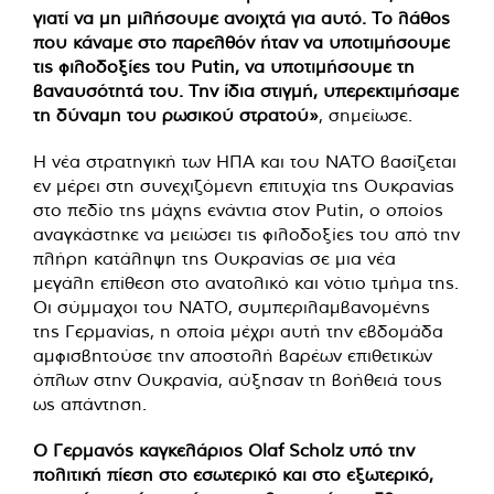
γιατί να μη μιλήσουμε ανοιχτά για αυτό.
Το λάθος
που κάναμε στο παρελθόν ήταν να υποτιμήσουμε
τις φιλοδοξίες του Putin, να υποτιμήσουμε τη
βαναυσότητά του. Την ίδια στιγμή, υπερεκτιμήσαμε
τη δύναμη του ρωσικού στρατού»
, σημείωσε.
Η νέα στρατηγική των ΗΠΑ και του ΝΑΤΟ βασίζεται
εν μέρει στη συνεχιζόμενη επιτυχία της Ουκρανίας
στο πεδίο της μάχης ενάντια στον Putin, ο οποίος
αναγκάστηκε να μειώσει τις φιλοδοξίες του από την
πλήρη κατάληψη της Ουκρανίας σε μια νέα
μεγάλη επίθεση στο ανατολικό και νότιο τμήμα της.
Οι σύμμαχοι του ΝΑΤΟ, συμπεριλαμβανομένης
της Γερμανίας, η οποία μέχρι αυτή την εβδομάδα
αμφισβητούσε την αποστολή βαρέων επιθετικών
όπλων στην Ουκρανία, αύξησαν τη βοήθειά τους
ως απάντηση.
Ο Γερμανός καγκελάριος Olaf Scholz υπό την
πολιτική πίεση στο εσωτερικό και στο εξωτερικό,