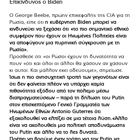
Επικίνδυνος ο Biden
Ο George Beebe, πρώην επικεφαλής της CIA για τη
Ρωσία, είπε ότι
η κυβέρνηση Biden μπορεί να
κινδυνεύει να ξεχάσει ότι «το πιο σημαντικό εθνικό
συμφέρον που έχουν οι Ηνωμένες Πολιτείες είναι
να αποφύγουν μια πυρηνική σύγκρουση με τη
Ρωσία».
Πρόσθεσε ότι «οι Ρώσοι έχουν τη δυνατότητα να
πουν «ότι και όλοι οι άλλοι θα χάσουν αν χάσουν
κι αυτοί. Και μάλλον εκεί οδεύουμε», σημείωσε.
Ίσως η πιο ανησυχητική τροπή των γεγονότων είναι
ότι δεν φαίνεται πλέον να υπάρχει καμία
πιθανότητα εξόδου από τον πόλεμο μέσω
διαπραγματεύσεων – παρά τη δήλωση του Putin
στον επισκεπτόμενο Γενικό Γραμματέα των
Ηνωμένων Εθνών Antonio Guterres ότι
εξακολουθεί να ελπίζει σε μια τέτοια λύση.«Άλλο
είναι να ακολουθείς μια πολιτική αποδυνάμωσης
του Putin και άλλο να το λες δυνατά.
Πρέπει να βρούμε έναν τρόπο για τον Putin να