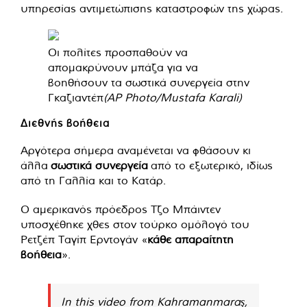
υπηρεσίας αντιμετώπισης καταστροφών της χώρας.
Οι πολίτες προσπαθούν να
απομακρύνουν μπάζα για να
βοηθήσουν τα σωστικά συνεργεία στην
Γκαζιαντέπ
(AP Photo/Mustafa Karali)
Διεθνής βοήθεια
Αργότερα σήμερα αναμένεται να φθάσουν κι
άλλα
σωστικά συνεργεία
από το εξωτερικό, ιδίως
από τη Γαλλία και το Κατάρ.
Ο αμερικανός πρόεδρος Τζο Μπάιντεν
υποσχέθηκε χθες στον τούρκο ομόλογό του
Ρετζέπ Ταγίπ Ερντογάν «
κάθε απαραίτητη
βοήθεια
».
In this video from Kahramanmaraş,