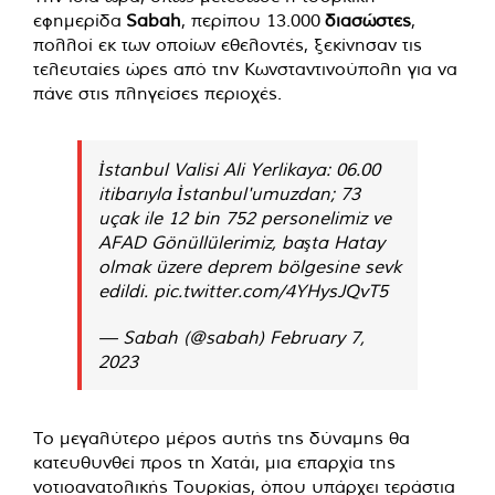
εφημερίδα
Sabah
, περίπου 13.000
διασώστες
,
πολλοί εκ των οποίων εθελοντές, ξεκίνησαν τις
τελευταίες ώρες από την Κωνσταντινούπολη για να
πάνε στις πληγείσες περιοχές.
İstanbul Valisi Ali Yerlikaya: 06.00
itibarıyla İstanbul'umuzdan; 73
uçak ile 12 bin 752 personelimiz ve
AFAD Gönüllülerimiz, başta Hatay
olmak üzere deprem bölgesine sevk
edildi.
pic.twitter.com/4YHysJQvT5
— Sabah (@sabah)
February 7,
2023
Το μεγαλύτερο μέρος αυτής της δύναμης θα
κατευθυνθεί προς τη Χατάι, μια επαρχία της
νοτιοανατολικής Τουρκίας, όπου υπάρχει τεράστια