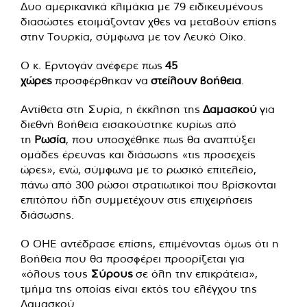
Δυο αμερικανικά κλιμάκια με 79 ειδικευμένους
διασώστες ετοιμάζονταν χθες να μεταβούν επίσης
στην Τουρκία, σύμφωνα με τον Λευκό Οίκο.
Ο κ. Ερντογάν ανέφερε πως
45
χώρες
προσφέρθηκαν να
στείλουν βοήθεια
.
Αντίθετα στη Συρία, η έκκληση της
Δαμασκού
για
διεθνή βοήθεια εισακούστηκε κυρίως από
τη
Ρωσία
, που υποσχέθηκε πως θα αναπτύξει
ομάδες έρευνας και διάσωσης «τις προσεχείς
ώρες», ενώ, σύμφωνα με το ρωσικό επιτελείο,
πάνω από 300 ρώσοι στρατιωτικοί που βρίσκονται
επιτόπου ήδη συμμετέχουν στις επιχειρήσεις
διάσωσης.
Ο ΟΗΕ αντέδρασε επίσης, επιμένοντας όμως ότι η
βοήθεια που θα προσφέρει προορίζεται για
«όλους τους
Σύρους
σε όλη την επικράτεια»,
τμήμα της οποίας είναι εκτός του ελέγχου της
Δαμασκού.