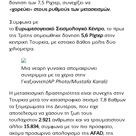
δόνηση των 7,5 Ρίχτερ, συνεχίζει να
«
χορεύει
»
στους
ρυθμούς των μετασεισμών.
Σύμφωνα με
το
Ευρωμεσογειακό
Σεισμολογικό
Κέντρο
, το πρωί
της Τρίτης σημειώθηκε δόνηση
5,6 Ρίχτερ
στην
κεντρική Τουρκία, με εστιακό βάθος μόλις δύο
χιλιόμετρα.
Μια νεαρή γυναίκα απομακρύνει
συντρίμμια με τα χέρια στην
Γκαζιαντέπ
(AP Photo/Mustafa Karali)
Η μετασεισμική δραστηριότητα είναι συνεχής στην
Τουρκία μετά τον καταστροφικό σεισμό 7,8 βαθμών
τα ξημερώματα της Δευτέρας, που είχε
αποτέλεσμα να χάσουν τη ζωή τους
τουλάχιστον
2.921
άνθρωποι και να τραυματιστούν
άλλοι
15.834
, σύμφωνα με τον πιο πρόσφατο,
ακόμα προσωρινό απολογισμό της
AFAD
, της