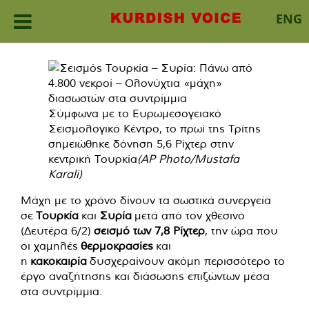
ENG
Skip
to
content
Σύμφωνα με το Ευρωμεσογειακό
Σεισμολογικό Κέντρο, το πρωί της Τρίτης
σημειώθηκε δόνηση 5,6 Ρίχτερ στην
κεντρική Τουρκία
(AP Photo/Mustafa
Karali)
Μάχη με το χρόνο δίνουν τα σωστικά συνεργεία
σε
Τουρκία
και
Συρία
μετά από τον χθεσινό
(Δευτέρα 6/2)
σεισμό των 7,8 Ρίχτερ
, την ώρα που
οι χαμηλές
θερμοκρασίες
και
η
κακοκαιρία
δυσχεραίνουν ακόμη περισσότερο το
έργο αναζήτησης και διάσωσης επιζώντων μέσα
στα συντρίμμια.