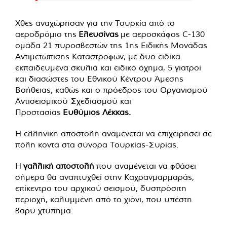
Χθες αναχώρησαν για την Τουρκία από το
αεροδρόμιο της
Ελευσίνας
με αεροσκάφος C-130
ομάδα 21 πυροσβεστών της 1ης Ειδικής Μονάδας
Αντιμετώπισης Καταστροφών, με δυο ειδικά
εκπαιδευμένα σκυλιά και ειδικό όχημα, 5 γιατροί
και διασώστες του Εθνικού Κέντρου Άμεσης
Βοήθειας, καθώς και ο πρόεδρος του Οργανισμού
Αντισεισμικού Σχεδιασμού και
Προστασίας
Ευθύμιος Λέκκας.
Η ελληνική αποστολή αναμένεται να επιχειρήσει σε
πόλη κοντά στα σύνορα Τουρκίας-Συρίας.
Η
γαλλική
αποστολή
που αναμένεται να φθάσει
σήμερα θα αναπτυχθεί στην Καχρανμαρμαράς,
επίκεντρο του αρχικού σεισμού, δυσπρόσιτη
περιοχή, καλυμμένη από το χιόνι, που υπέστη
βαρύ χτύπημα.