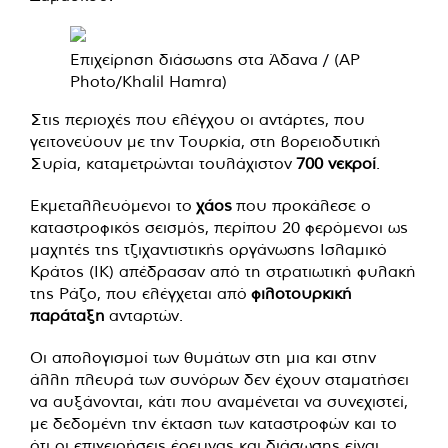
Επιχείρηση διάσωσης στα Άδανα / (AP
Photo/Khalil Hamra)
Στις περιοχές που ελέγχου οι αντάρτες, που
γειτονεύουν με την Τουρκία, στη βορειοδυτική
Συρία, καταμετρώνται τουλάχιστον
700 νεκροί
.
Εκμεταλλευόμενοι το
χάος
που προκάλεσε ο
καταστροφικός σεισμός, περίπου 20 φερόμενοι ως
μαχητές της τζιχαντιστικής οργάνωσης Ισλαμικό
Κράτος (ΙΚ) απέδρασαν από τη στρατιωτική φυλακή
της Ράζο, που ελέγχεται από
φιλοτουρκική
παράταξη
ανταρτών.
Οι απολογισμοί των θυμάτων στη μια και στην
άλλη πλευρά των συνόρων δεν έχουν σταματήσει
να αυξάνονται, κάτι που αναμένεται να συνεχιστεί,
με δεδομένη την έκταση των καταστροφών και το
ότι οι επιχειρήσεις έρευνας και διάσωσης είναι