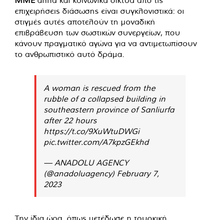
ΜΜΕ
αλλά και κοινωνικά δίκτυα από τις
επιχειρήσεις διάσωσης είναι συγκλονιστικά: οι
στιγμές αυτές αποτελούν τη μοναδική
επιβράβευση των σωστικών συνεργείων, που
κάνουν πραγματικό αγώνα για να αντιμετωπίσουν
το ανθρωπιστικό αυτό δράμα.
A woman is rescued from the
rubble of a collapsed building in
southeastern province of Sanliurfa
after 22 hours
https://t.co/9XuWtuDWGi
pic.twitter.com/A7kpzGEkhd
— ANADOLU AGENCY
(@anadoluagency)
February 7,
2023
Την ίδια ώρα, όπως μετέδωσε η τουρκική