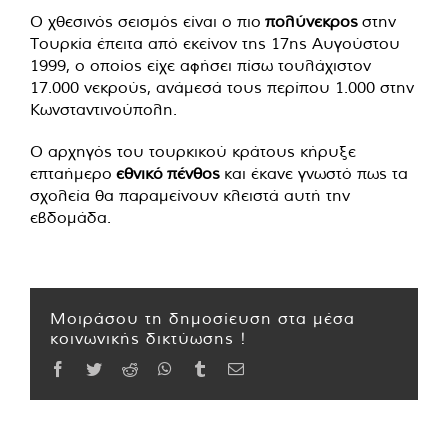
Ο χθεσινός σεισμός είναι ο πιο
πολύνεκρος
στην
Τουρκία έπειτα από εκείνον της 17ης Αυγούστου
1999, ο οποίος είχε αφήσει πίσω τουλάχιστον
17.000 νεκρούς, ανάμεσά τους περίπου 1.000 στην
Κωνσταντινούπολη.
Ο αρχηγός του τουρκικού κράτους κήρυξε
επταήμερο
εθνικό
πένθος
και έκανε γνωστό πως τα
σχολεία θα παραμείνουν κλειστά αυτή την
εβδομάδα.
Μοιράσου τη δημοσίευση στα μέσα
κοινωνικής δικτύωσης !
Facebook
Twitter
Reddit
WhatsApp
Tumblr
Email