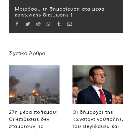
Μοιράσου τη δημοσίευση στα μέσα
κοινωνικής δικτύωσης !
Facebook
Twitter
Reddit
WhatsApp
Tumblr
Email
Σχετικά Άρθρα
27η μέρα πολέμου:
Οι δήμαρχοι της
Οι επιθέσεις δεν
Κωνσταντινούπολης,
σταματούν, το
του Beylikdüzü και