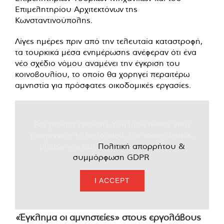
Επιμελητηρίου Αρχιτεκτόνων της
Κωνσταντινούπολης.
Λίγες ημέρες πριν από την τελευταία καταστροφή,
τα τουρκικά μέσα ενημέρωσης ανέφεραν ότι ένα
νέο σχέδιο νόμου αναμένει την έγκριση του
κοινοβουλίου, το οποίο θα χορηγεί περαιτέρω
αμνηστία για πρόσφατες οικοδομικές εργασίες.
For privacy reasons YouTube needs your
permission to be loaded. For more details,
please see our
Πολιτική απορρήτου &
συμμόρφωση GDPR
.
I ACCEPT
«Έγκλημα οι αμνηστείες» στους εργολάβους