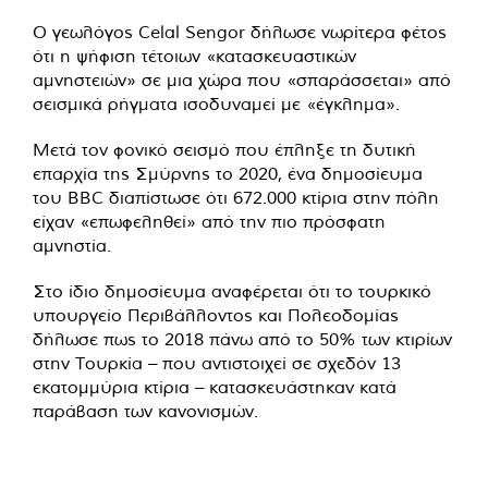
Ο γεωλόγος Celal Sengor δήλωσε νωρίτερα φέτος
ότι η ψήφιση τέτοιων «κατασκευαστικών
αμνηστειών» σε μια χώρα που «σπαράσσεται» από
σεισμικά ρήγματα ισοδυναμεί με «έγκλημα».
Μετά τον φονικό σεισμό που έπληξε τη δυτική
επαρχία της Σμύρνης το 2020, ένα δημοσίευμα
του BBC διαπίστωσε ότι 672.000 κτίρια στην πόλη
είχαν «επωφεληθεί» από την πιο πρόσφατη
αμνηστία.
Στο ίδιο δημοσίευμα αναφέρεται ότι το τουρκικό
υπουργείο Περιβάλλοντος και Πολεοδομίας
δήλωσε πως το 2018 πάνω από το 50% των κτιρίων
στην Τουρκία – που αντιστοιχεί σε σχεδόν 13
εκατομμύρια κτίρια – κατασκευάστηκαν κατά
παράβαση των κανονισμών.