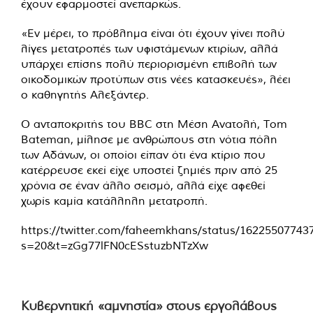
έχουν εφαρμοστεί ανεπαρκώς.
«Εν μέρει, το πρόβλημα είναι ότι έχουν γίνει πολύ
λίγες μετατροπές των υφιστάμενων κτιρίων, αλλά
υπάρχει επίσης πολύ περιορισμένη επιβολή των
οικοδομικών προτύπων στις νέες κατασκευές», λέει
ο καθηγητής Αλεξάντερ.
Ο ανταποκριτής του BBC στη Μέση Ανατολή, Tom
Bateman, μίλησε με ανθρώπους στη νότια πόλη
των Αδάνων, οι οποίοι είπαν ότι ένα κτίριο που
κατέρρευσε εκεί είχε υποστεί ζημιές πριν από 25
χρόνια σε έναν άλλο σεισμό, αλλά είχε αφεθεί
χωρίς καμία κατάλληλη μετατροπή.
https://twitter.com/faheemkhans/status/16225507743
s=20&t=zGg77lFN0cESstuzbNTzXw
Κυβερνητική «αμνηστία» στους εργολάβους