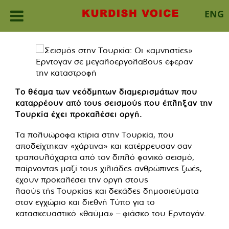
ENG
Skip
to
content
Το θέαμα των νεόδμητων διαμερισμάτων που
καταρρέουν από τους σεισμούς που έπληξαν την
Τουρκία έχει προκαλέσει οργή.
Τα πολυώροφα κτίρια στην Τουρκία, που
αποδείχτηκαν «χάρτινα» και κατέρρευσαν σαν
τραπουλόχαρτα από τον διπλό φονικό σεισμό,
παίρνοντας μαζί τους χιλιάδες ανθρώπινες ζωές,
έχουν προκαλέσει την οργή στους
λαούς τής Τουρκίας και δεκάδες δημοσιεύματα
στον εγχώριο και διεθνή Τύπο για το
κατασκευαστικό «θαύμα» – φιάσκο του Ερντογάν.