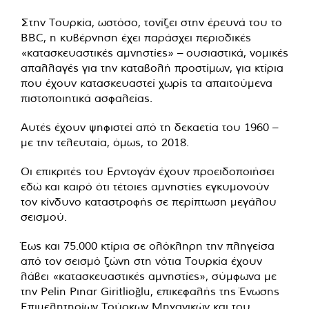
Στην Τουρκία, ωστόσο, τονίζει στην έρευνά του το
BBC, η κυβέρνηση έχει παράσχει περιοδικές
«κατασκευαστικές αμνηστίες» – ουσιαστικά, νομικές
απαλλαγές για την καταβολή προστίμων, για κτίρια
που έχουν κατασκευαστεί χωρίς τα απαιτούμενα
πιστοποιητικά ασφαλείας.
Αυτές έχουν ψηφιστεί από τη δεκαετία του 1960 –
με την τελευταία, όμως, το 2018.
Οι επικριτές του Ερντογάν έχουν προειδοποιήσει
εδώ και καιρό ότι τέτοιες αμνηστίες εγκυμονούν
τον κίνδυνο καταστροφής σε περίπτωση μεγάλου
σεισμού.
Έως και 75.000 κτίρια σε ολόκληρη την πληγείσα
από τον σεισμό ζώνη στη νότια Τουρκία έχουν
λάβει «κατασκευαστικές αμνηστίες», σύμφωνα με
την Pelin Pınar Giritlioğlu, επικεφαλής της Ένωσης
Επιμελητηρίων Τούρκων Μηχανικών και του