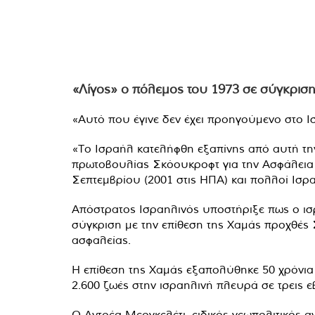
«Λίγος» ο πόλεμος του 1973 σε σύγκριση
«Αυτό που έγινε δεν έχει προηγούμενο στο 
«Το Ισραήλ κατελήφθη εξαπίνης από αυτή τη
πρωτοβουλίας Σκόουκροφτ για την Ασφάλεια σ
Σεπτεμβρίου (2001 στις ΗΠΑ) και πολλοί Ισρ
Απόστρατος Ισραηλινός υποστήριξε πως ο ισ
σύγκριση με την επίθεση της Χαμάς προχθές
ασφαλείας.
Η επίθεση της Χαμάς εξαπολύθηκε 50 χρόνια κ
2.600 ζωές στην ισραηλινή πλευρά σε τρεις 
Ο Αντρέα Μεργκελέτι, ειδικός γεωπολιτικός α