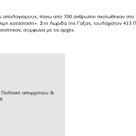
 απολογισμούς, πάνω από 700 άνθρωποι σκοτώθηκαν στο Ι
ιμη κατάσταση». Στη Λωρίδα της Γάζας, τουλάχιστον 413 Πα
τίστηκαν, σύμφωνα με τις αρχές.
our permission to be
r
Πολιτική απορρήτου &
R
.