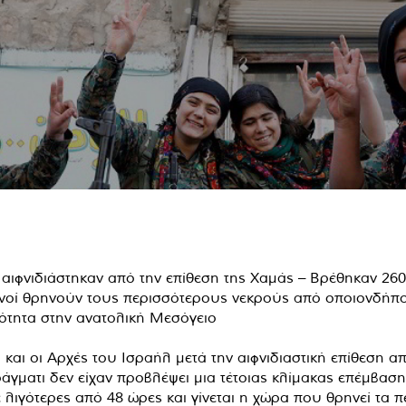
αιφνιδιάστηκαν από την επίθεση της Χαμάς – Βρέθηκαν 26
ινοί θρηνούν τους περισσότερους νεκρούς από οποιονδήπο
κότητα στην ανατολική Μεσόγειο
και οι Αρχές του Ισραήλ μετά την αιφνιδιαστική επίθεση απ
γματι δεν είχαν προβλέψει μια τέτοιας κλίμακας επέμβασ
 λιγότερες από 48 ώρες και γίνεται η χώρα που θρηνεί τα