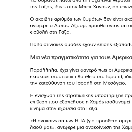
«Ο ουρανός πάνω από τη Γάζα είναι γεμάτος
της Γάζας, ιδίως στην Μπέιτ Χανούν, σημειώ
Ο ακριβής αριθμός των θυμάτων δεν είναι ακ
ανέφερε ο Αμπού Αζούμ, προσθέτοντας ότι οι
εισβολή στη Γάζα.
Παλαιστινιακές ομάδες έχουν επίσης εξαπολύ
Μια νέα πραγματικότητα για τους Αμερικ
Παράλληλα, έχει γίνει φανερό πως οι Αμερικ
εκτάκτως στρατιωτική βοήθεια στο Ισραήλ, 
την κατεύθυνση του Ισραήλ στη Μεσόγειο.
Η ενίσχυση της στρατιωτικής υποστήριξης προ
επίθεση που εξαπέλυσε η Χαμάς ισοδυναμεί μ
κίνημα στην εξουσία στη Γάζα.
«Η ανακοίνωση των ΗΠΑ (για πρόσθετη αμερικ
λαού μας», ανέφερε μια ανακοίνωση της Χαμάς