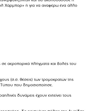
ερλ Χάρμπορ» ή για να αναφέρω ένα άλλο
ας σε αεροπορικά πλήγματα και βολές του
χους (σ.σ. θέσεις) των τρομοκρατών της
ίο Τύπου που δημοσιοποίησε.
αηλινές δυνάμεις έχουν εντείνει τους