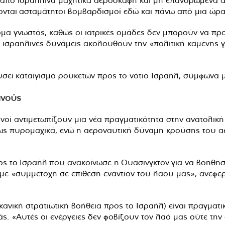
 από ισραηλινά μαχητικά αεροσκάφη και μη επανδρωμένα α
νονται ασταμάτητοι βομβαρδισμοί εδώ και πάνω από μια ώρα
όμα γνωστός, καθώς οι ιατρικές ομάδες δεν μπορούν να προ
 ισραηλινές δυνάμεις ακολουθούν την «πολιτική καμένης γ
σει καταιγισμό ρουκετών προς το νότιο Ισραήλ, σύμφωνα 
ανούς
ανοί αντιμετωπίζουν μια νέα πραγματικότητα στην ανατολικ
ιδίως πυρομαχικά, ενώ η αεροναυτική δύναμη κρούσης του
ς το Ισραήλ που ανακοίνωσε η Ουάσινγκτον για να βοηθήσει
ε «συμμετοχή σε επίθεση εναντίον του λαού μας», ανέφερ
ανική στρατιωτική βοήθεια προς το Ισραήλ) είναι πραγματι
. «Αυτές οι ενέργειες δεν φοβίζουν τον λαό μας ούτε την 