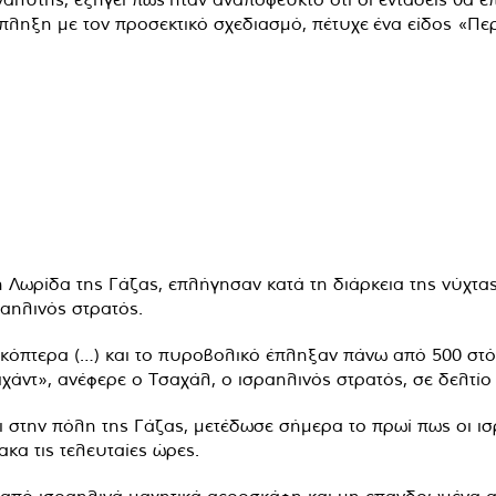
πληξη με τον προσεκτικό σχεδιασμό, πέτυχε ένα είδος «Π
η Λωρίδα της Γάζας, επλήγησαν κατά τη διάρκεια της νύχτ
αηλινός στρατός.
ικόπτερα (…) και το πυροβολικό έπληξαν πάνω από 500 στό
ζιχάντ», ανέφερε ο Τσαχάλ, ο ισραηλινός στρατός, σε δελτ
 στην πόλη της Γάζας, μετέδωσε σήμερα το πρωί πως οι ισρ
κα τις τελευταίες ώρες.