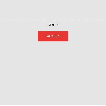
r permission to be loaded. For more details, please see 
GDPR
.
I ACCEPT