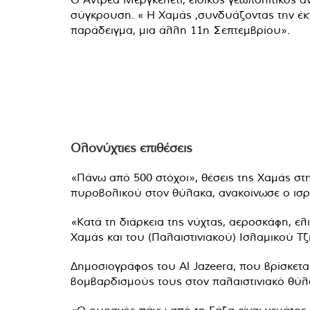
σύγκρουση. « Η Χαμάς ,συνδυάζοντας την έκ
παράδειγμα, μια άλλη 11η Σεπτεμβρίου».
Ολονύχτιες επιθέσεις
«Πάνω από 500 στόχοι», θέσεις της Χαμάς στ
πυροβολικού στον θύλακα, ανακοίνωσε ο ισρ
«Κατά τη διάρκεια της νύχτας, αεροσκάφη, ελ
Χαμάς και του (Παλαιστινιακού) Ισλαμικού Τ
Δημοσιογράφος του Al Jazeera, που βρίσκεται
βομβαρδισμούς τους στον παλαιστινιακό θύλα