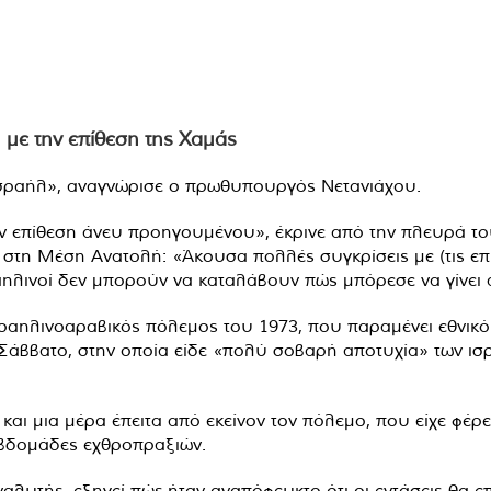
 με την επίθεση της Χαμάς
Ισραήλ», αναγνώρισε ο πρωθυπουργός Νετανιάχου.
ν επίθεση άνευ προηγουμένου», έκρινε από την πλευρά το
τη Μέση Ανατολή: «Άκουσα πολλές συγκρίσεις με (τις επιθ
αηλινοί δεν μπορούν να καταλάβουν πώς μπόρεσε να γίνει 
ραηλινοαραβικός πόλεμος του 1973, που παραμένει εθνικό 
 Σάββατο, στην οποία είδε «πολύ σοβαρή αποτυχία» των ι
αι μια μέρα έπειτα από εκείνον τον πόλεμο, που είχε φέρει
εβδομάδες εχθροπραξιών.
ναλυτής, εξηγεί πώς ήταν αναπόφευκτο ότι οι εντάσεις θα