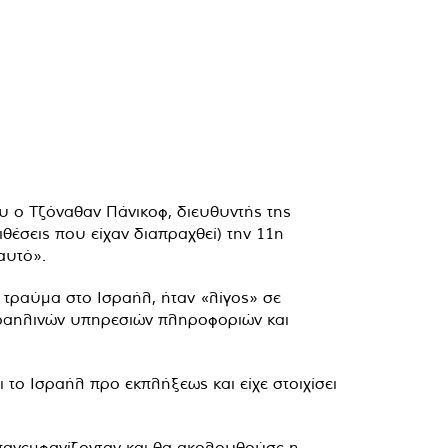
υ ο Τζόναθαν Πάνικοφ, διευθυντής της
έσεις που είχαν διαπραχθεί) την 11η
αυτό».
τραύμα στο Ισραήλ, ήταν «λίγος» σε
σραηλινών υπηρεσιών πληροφοριών και
 το Ισραήλ προ εκπλήξεως και είχε στοιχίσει
 επανεμφανίζονταν και θα ακολουθούσε η