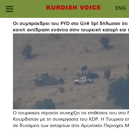
ENG
Skip
Οι συμπρόεδροι του PYD στο Girê Spî δήλωσαν ότι 
to
κοινή αντίδραση ενάντια στην τουρκική κατοχή και
content
Ο τουρκικός στρατός συνεχίζει τις επιθέσεις του στο 
Κουρδιστάν με τη συνεργασία του KDP. Η Τουρκία επι
σε δυνάμεις των ανταρτών στις Αμυντικές Περιοχές 