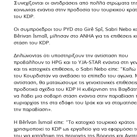
Συνεχίζονται οι αντιδράσεις από πολλά στρώματα τη
κοινωνίας ενάντια στην προδοσία του τουρκικού κράτ
του KDP.
Οι συμπρόεδροι του PYD στο Girê Spî, Sabri Nebo κ
Bêrivan İsmaîl, μίλησαν στο ANHA για τις επιθέσεις κ
στάση του KDP.
Δηλώνοντας ότι υποστηρίζουν την αντίσταση που
προβάλλουν το HPG και το YJA-STAR ενάντια στη γε
και τις κατοχικές επιθέσεις, ο Sabri Nebo είπε: “Καλώ
του Κουρδιστάν να ανεβάσει το επίπεδο του αγώνα.
αντίσταση, θα ματαιώσουμε τις γενοκτονικές επιθέσεις
προδοτικά σχέδια του KDP Η κυβέρνηση της Βαγδάτη
να λάβει μια σοβαρή στάση ενάντια στην παραβίαση 
κυριαρχίας της στα εδάφη του Ιράκ και να σταματήσε
την παραβίαση».
Η Bêrîvan İsmail είπε: “Το κατοχικό τουρκικό κράτος
χρησιμοποιεί το KDP ως εργαλείο για να εφαρμόσει τ
του για κατάληψη της περιοχής της Βόρειας και Ανατ