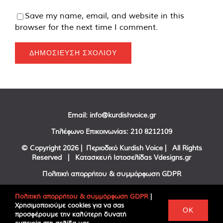
Save my name, email, and website in this
browser for the next time I comment.
Email:
info@kurdishvoice.gr
Τηλέφωνο Επικοινωνίας:
210 8212109
© Copyright
2026 | Περιοδικό Kurdish Voice | All Rights
Reserved | Κατασκευή Ιστοσελίδας
Vdesigns.gr
Πολιτική απορρήτου & συμμόρφωση GDPR
Πολιτική απορρήτου & συμμόρφωση GDPR
|
Χρησιμοποιούμε cookies για να σας
Facebook
Twitter
YouTube
OK
προσφέρουμε την καλύτερη δυνατή