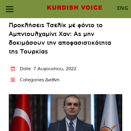
ENG
Skip
Προκλήσεις Τσελίκ με φόντο το
to
Αμπντουλχαμίντ Χαν: Ας μην
content
δοκιμάσουν την αποφασιστικότητα
της Τουρκίας
Date: 7 Αυγούστου, 2022
Categories:
Διεθνή