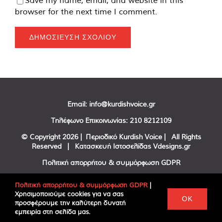
browser for the next time I comment.
Email:
info@kurdishvoice.gr
Τηλέφωνο Επικοινωνίας:
210 8212109
© Copyright
2026 | Περιοδικό Kurdish Voice | All Rights
Reserved | Κατασκευή Ιστοσελίδας
Vdesigns.gr
Πολιτική απορρήτου & συμμόρφωση GDPR
Πολιτική απορρήτου & συμμόρφωση GDPR
|
Χρησιμοποιούμε cookies για να σας
Facebook
Twitter
YouTube
OK
προσφέρουμε την καλύτερη δυνατή
εμπειρία στη σελίδα μας.