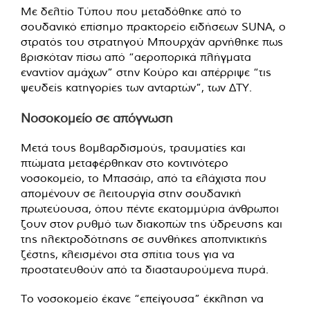
Με δελτίο Τύπου που μεταδόθηκε από το
σουδανικό επίσημο πρακτορείο ειδήσεων SUNA, ο
στρατός του στρατηγού Μπουρχάν αρνήθηκε πως
βρισκόταν πίσω από “αεροπορικά πλήγματα
εναντίον αμάχων” στην Κούρο και απέρριψε “τις
ψευδείς κατηγορίες των ανταρτών”, των ΔΤΥ.
Νοσοκομείο σε απόγνωση
Μετά τους βομβαρδισμούς, τραυματίες και
πτώματα μεταφέρθηκαν στο κοντινότερο
νοσοκομείο, το Μπασάιρ, από τα ελάχιστα που
απομένουν σε λειτουργία στην σουδανική
πρωτεύουσα, όπου πέντε εκατομμύρια άνθρωποι
ζουν στον ρυθμό των διακοπών της ύδρευσης και
της ηλεκτροδότησης σε συνθήκες αποπνικτικής
ζέστης, κλεισμένοι στα σπίτια τους για να
προστατευθούν από τα διασταυρούμενα πυρά.
Το νοσοκομείο έκανε “επείγουσα” έκκληση να