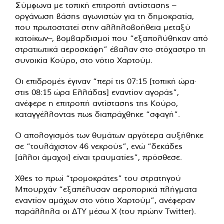
Σύμφωνα με τοπική επιτροπή αντίστασης –
οργάνωση βάσης αγωνιστών για τη δημοκρατία,
που πρωτοστατεί στην αλληλοβοήθεια μεταξύ
κατοίκων–, βομβαρδισμοί που “εξαπολύθηκαν από
στρατιωτικά αεροσκάφη” έβαλαν στο στόχαστρο τη
συνοικία Κούρο, στο νότιο Χαρτούμ.
Οι επιδρομές έγιναν “περί τις 07:15 [τοπική ώρα·
στις 08:15 ώρα Ελλάδας] εναντίον αγοράς”,
ανέφερε η επιτροπή αντίστασης της Κούρο,
καταγγέλλοντας πως διαπράχθηκε “σφαγή”.
Ο απολογισμός των θυμάτων αργότερα αυξήθηκε
σε “τουλάχιστον 46 νεκρούς”, ενώ “δεκάδες
[άλλοι άμαχοι] είναι τραυματίες”, πρόσθεσε.
Χθες το πρωί “τρομοκράτες” του στρατηγού
Μπουρχάν “εξαπέλυσαν αεροπορικά πλήγματα
εναντίον αμάχων στο νότιο Χαρτούμ”, ανέφεραν
παράλληλα οι ΔΤΥ μέσω X (του πρώην Twitter).