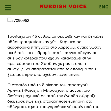
ENG
Skip
to
content
Τουλάχιστον 46 άνθρωποι σκοτώθηκαν και δεκάδες
άλλοι τραυματίστηκαν χθες Κυριακή σε
αεροπορικά πλήγματα στο Χαρτούμ, ανακοίνωσαν
ακτιβιστές· οι επιδρομές αυτές συγκαταλέγονται
στις φονικότερες που έχουν καταγραφεί στην
πρωτεύουσα του Σουδάν, χώρας η οποία
συνεχίζει να σπαράσσεται από τον πόλεμο που
ξέσπασε πριν από σχεδόν πέντε μήνες.
Ο στρατός υπό τη διοίκηση του στρατηγού
Άμπντελ Φάταχ αλ Μπουρχάν, ο μόνος που
διαθέτει μαχητικά σε αυτή την ένοπλη σύρραξη,
διέψευσε πως είχε οποιαδήποτε εμπλοκή στα
πλήγματα, αφού κατηγορήθηκε γι’ αυτές από τους