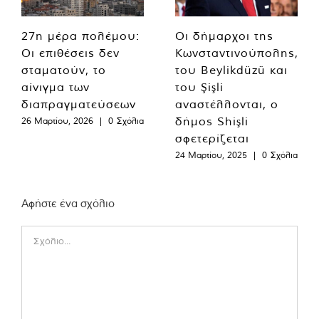
27η μέρα πολέμου:
Οι δήμαρχοι της
Οι επιθέσεις δεν
Κωνσταντινούπολης,
σταματούν, το
του Beylikdüzü και
αίνιγμα των
του Şişli
διαπραγματεύσεων
αναστέλλονται, ο
δήμος Shişli
26 Μαρτίου, 2026
|
0 Σχόλια
σφετερίζεται
24 Μαρτίου, 2025
|
0 Σχόλια
Αφήστε ένα σχόλιο
Comment