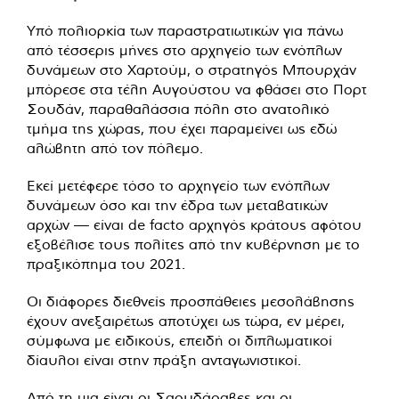
Υπό πολιορκία των παραστρατιωτικών για πάνω
από τέσσερις μήνες στο αρχηγείο των ενόπλων
δυνάμεων στο Χαρτούμ, ο στρατηγός Μπουρχάν
μπόρεσε στα τέλη Αυγούστου να φθάσει στο Πορτ
Σουδάν, παραθαλάσσια πόλη στο ανατολικό
τμήμα της χώρας, που έχει παραμείνει ως εδώ
αλώβητη από τον πόλεμο.
Εκεί μετέφερε τόσο το αρχηγείο των ενόπλων
δυνάμεων όσο και την έδρα των μεταβατικών
αρχών — είναι de facto αρχηγός κράτους αφότου
εξοβέλισε τους πολίτες από την κυβέρνηση με το
πραξικόπημα του 2021.
Οι διάφορες διεθνείς προσπάθειες μεσολάβησης
έχουν ανεξαιρέτως αποτύχει ως τώρα, εν μέρει,
σύμφωνα με ειδικούς, επειδή οι διπλωματικοί
δίαυλοι είναι στην πράξη ανταγωνιστικοί.
Από τη μια είναι οι Σαουδάραβες και οι