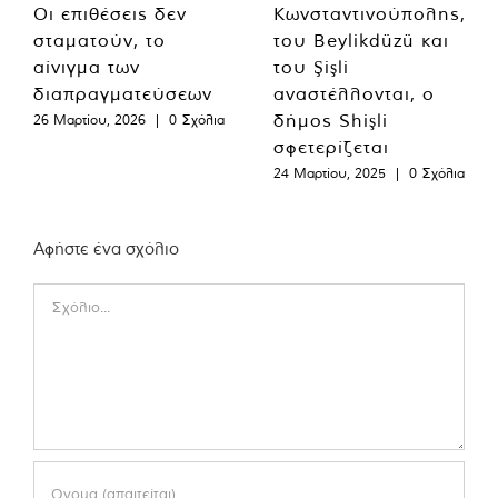
Οι επιθέσεις δεν
Κωνσταντινούπολης,
σταματούν, το
του Beylikdüzü και
αίνιγμα των
του Şişli
διαπραγματεύσεων
αναστέλλονται, ο
δήμος Shişli
26 Μαρτίου, 2026
|
0 Σχόλια
σφετερίζεται
24 Μαρτίου, 2025
|
0 Σχόλια
Αφήστε ένα σχόλιο
Comment