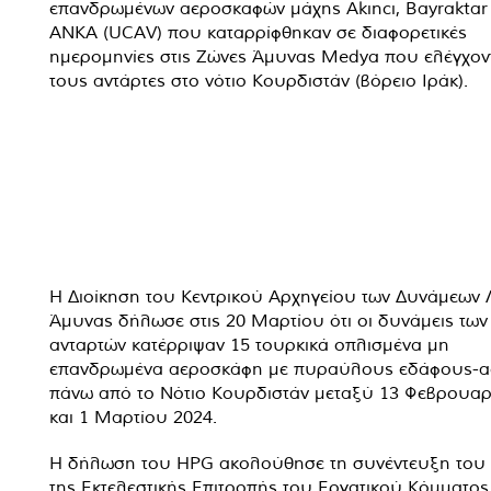
επανδρωμένων αεροσκαφών μάχης Akıncı, Bayraktar 
ANKA (UCAV) που καταρρίφθηκαν σε διαφορετικές
ημερομηνίες στις Ζώνες Άμυνας Medya που ελέγχον
τους αντάρτες στο νότιο Κουρδιστάν (βόρειο Ιράκ).
Η Διοίκηση του Κεντρικού Αρχηγείου των Δυνάμεων 
Άμυνας δήλωσε στις 20 Μαρτίου ότι οι δυνάμεις των
ανταρτών κατέρριψαν 15 τουρκικά οπλισμένα μη
επανδρωμένα αεροσκάφη με πυραύλους εδάφους-α
πάνω από το Νότιο Κουρδιστάν μεταξύ 13 Φεβρουαρ
και 1 Μαρτίου 2024.
Η δήλωση του HPG ακολούθησε τη συνέντευξη του
της Εκτελεστικής Επιτροπής του Εργατικού Κόμματος