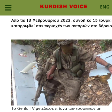
ENG
Skip
Από τις 13 Φεβρουαρίου 2023, συνολικά 15 τουρ
to
καταρριφθεί στις περιοχές των ανταρτών στο βόρειο
content
Το Gerîla TV μετέδωσε πλάνα των τουρκικών μη