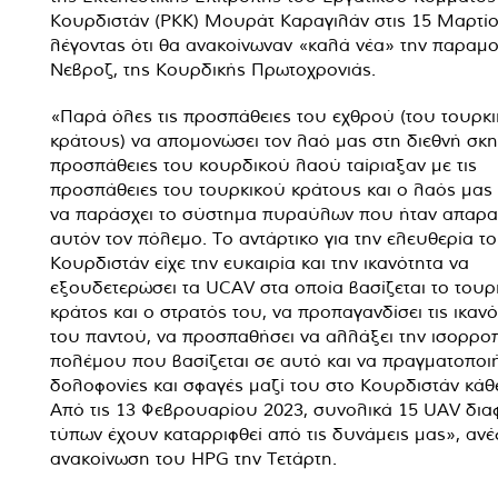
Κουρδιστάν (PKK) Μουράτ Καραγιλάν στις 15 Μαρτίο
λέγοντας ότι θα ανακοίνωναν «καλά νέα» την παραμ
Νεβροζ, της Κουρδικής Πρωτοχρονιάς.
«Παρά όλες τις προσπάθειες του εχθρού (του τουρκ
κράτους) να απομονώσει τον λαό μας στη διεθνή σκη
προσπάθειες του κουρδικού λαού ταίριαξαν με τις
προσπάθειες του τουρκικού κράτους και ο λαός μας
να παράσχει το σύστημα πυραύλων που ήταν απαραί
αυτόν τον πόλεμο. Το αντάρτικο για την ελευθερία τ
Κουρδιστάν είχε την ευκαιρία και την ικανότητα να
εξουδετερώσει τα UCAV στα οποία βασίζεται το τουρ
κράτος και ο στρατός του, να προπαγανδίσει τις ικανό
του παντού, να προσπαθήσει να αλλάξει την ισορρο
πολέμου που βασίζεται σε αυτό και να πραγματοποι
δολοφονίες και σφαγές μαζί του στο Κουρδιστάν κάθ
Από τις 13 Φεβρουαρίου 2023, συνολικά 15 UAV δι
τύπων έχουν καταρριφθεί από τις δυνάμεις μας», ανέ
ανακοίνωση του HPG την Τετάρτη.