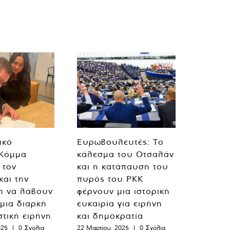
ικό
Ευρωβουλευτές: Το
 Κόμμα
κάλεσμα του Οτσαλάν
 τον
και η κατάπαυση του
και την
πυρός του PKK
η να λάβουν
φέρνουν μια ιστορική
 μια διαρκή
ευκαιρία για ειρήνη
στική ειρήνη
και δημοκρατία
025
|
0 Σχόλια
22 Μαρτίου, 2025
|
0 Σχόλια