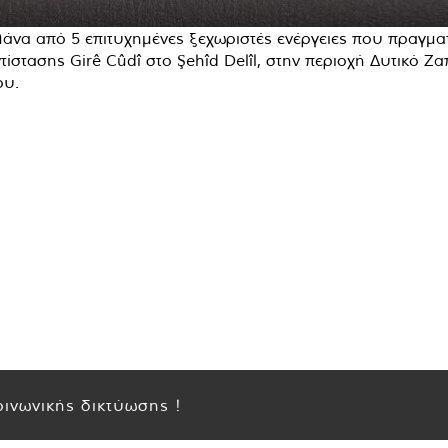
άνα από 5 επιτυχημένες ξεχωριστές ενέργειες που πραγμα
ίστασης Girê Cûdî στο Şehîd Delîl, στην περιοχή Δυτικό Ζ
ου.
ινωνικής δικτύωσης !