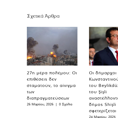
Σχετικά Άρθρα
27η μέρα πολέμου: Οι
Οι δήμαρχοι
επιθέσεις δεν
Κωνσταντινο
σταματούν, το αίνιγμα
του Beylikdü
των
του Şişli
διαπραγματεύσεων
αναστέλλοντα
δήμος Shişli
26 Μαρτίου, 2026
|
0 Σχόλια
σφετερίζεται
24 Μαρτίου, 2025