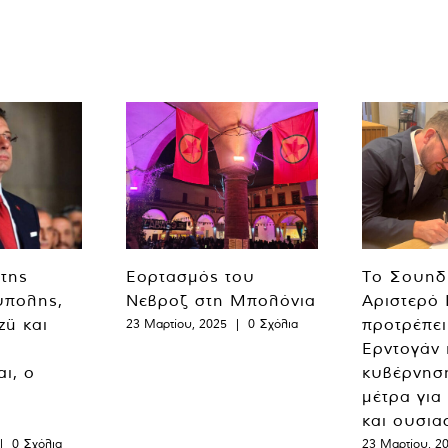
 της
Εορτασμός του
Το Σουηδ
ύπολης,
Νεβροζ στη Μπολόνια
Αριστερό
zü και
προτρέπει
23 Μαρτίου, 2025
|
0 Σχόλια
Ερντογάν 
ι, ο
κυβέρνησ
μέτρα για
και ουσια
|
0 Σχόλια
23 Μαρτίου, 2