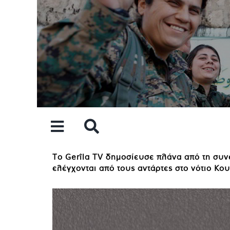
Skip
to
content
Το Gerîla TV δημοσίευσε πλάνα από τη συ
ελέγχονται από τους αντάρτες στο νότιο Κου