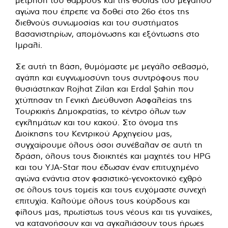
αγώνα που έπρεπε να δοθεί στο 26ο έτος της
διεθνούς συνωμοσίας και του συστήματος
βασανιστηρίων, απομόνωσης και εξόντωσης στο
Ιμραλί.
Σε αυτή τη βάση, θυμόμαστε με μεγάλο σεβασμό,
αγάπη και ευγνωμοσύνη τους συντρόφους που
θυσιάστηκαν Rojhat Zilan και Erdal Şahin που
χτύπησαν τη Γενική Διεύθυνση Ασφαλείας της
Τουρκικής Δημοκρατίας, το κέντρο όλων των
εγκλημάτων και του κακού. Στο όνομα της
Διοίκησης του Κεντρικού Αρχηγείου μας,
συγχαίρουμε όλους όσοι συνέβαλαν σε αυτή τη
δράση, όλους τους διοικητές και μαχητές του HPG
και του YJA-Star που έδωσαν έναν επιτυχημένο
αγώνα ενάντια στον φασιστικό-γενοκτονικό εχθρό
σε όλους τους τομείς και τους ευχόμαστε συνεχή
επιτυχία. Καλούμε όλους τους κούρδους και
φίλους μας, πρωτίστως τους νέους και τις γυναίκες,
να κατανοήσουν και να αγκαλιάσουν τους ήρωες