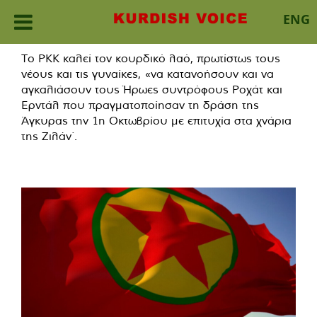
ENG
Skip
Το PKK καλεί τον κουρδικό λαό, πρωτίστως τους
to
νέους και τις γυναίκες, «να κατανοήσουν και να
content
αγκαλιάσουν τους Ήρωες συντρόφους Ροχάτ και
Ερντάλ που πραγματοποίησαν τη δράση της
Άγκυρας την 1η Οκτωβρίου με επιτυχία στα χνάρια
της Ζιλάν΄.