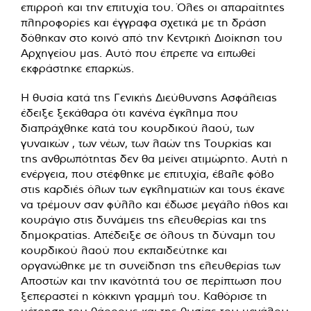
επιρροή και την επιτυχία του. Όλες οι απαραίτητες
πληροφορίες και έγγραφα σχετικά με τη δράση
δόθηκαν στο κοινό από την Κεντρική Διοίκηση του
Αρχηγείου μας. Αυτό που έπρεπε να ειπωθεί
εκφράστηκε επαρκώς.
Η θυσία κατά της Γενικής Διεύθυνσης Ασφάλειας
έδειξε ξεκάθαρα ότι κανένα έγκλημα που
διαπράχθηκε κατά του κουρδικού λαού, των
γυναικών , των νέων, των λαών της Τουρκίας και
της ανθρωπότητας δεν θα μείνει ατιμώρητο. Αυτή η
ενέργεια, που στέφθηκε με επιτυχία, έβαλε φόβο
στις καρδιές όλων των εγκληματιών και τους έκανε
να τρέμουν σαν φύλλο και έδωσε μεγάλο ήθος και
κουράγιο στις δυνάμεις της ελευθερίας και της
δημοκρατίας. Απέδειξε σε όλους τη δύναμη του
κουρδικού λαού που εκπαιδεύτηκε και
οργανώθηκε με τη συνείδηση ​​της ελευθερίας των
Αποστών και την ικανότητά του σε περίπτωση που
ξεπεραστεί η κόκκινη γραμμή του. Καθόρισε τη
μέτρηση του θάρρους και της θυσίας του μεγάλου