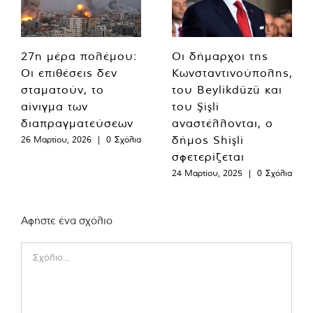
27η μέρα πολέμου:
Οι δήμαρχοι της
Οι επιθέσεις δεν
Κωνσταντινούπολης,
σταματούν, το
του Beylikdüzü και
αίνιγμα των
του Şişli
διαπραγματεύσεων
αναστέλλονται, ο
δήμος Shişli
26 Μαρτίου, 2026
|
0 Σχόλια
σφετερίζεται
24 Μαρτίου, 2025
|
0 Σχόλια
Αφήστε ένα σχόλιο
Comment