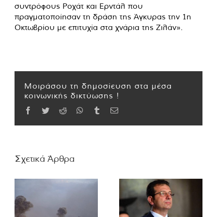
συντρόφους Ροχάτ και Ερντάλ που
πραγματοποίησαν τη δράση της Άγκυρας την 1η
Οκτωβρίου με επιτυχία στα χνάρια της Ζιλάν».
Μοιράσου τη δημοσίευση στα μέσα
κοινωνικής δικτύωσης !
Facebook
Twitter
Reddit
WhatsApp
Tumblr
Email
Σχετικά Άρθρα