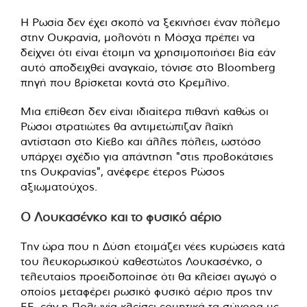
Η Ρωσία δεν έχει σκοπό να ξεκινήσει έναν πόλεμο
στην Ουκρανία, μολονότι η Μόσχα πρέπει να
δείχνει ότι είναι έτοιμη να χρησιμοποιήσει βία εάν
αυτό αποδειχθεί αναγκαίο, τόνισε στο Bloomberg
πηγή που βρίσκεται κοντά στο Κρεμλίνο.
Μια επίθεση δεν είναι ιδιαίτερα πιθανή καθώς οι
Ρώσοι στρατιώτες θα αντιμετώπιζαν λαϊκή
αντίσταση στο Κίεβο και άλλες πόλεις, ωστόσο
υπάρχει σχέδιο για απάντηση "στις προβοκάτσιες
της Ουκρανίας", ανέφερε έτερος Ρώσος
αξιωματούχος.
Ο Λουκασένκο και το φυσικό αέριο
Την ώρα που η Δύση ετοιμάζει νέες κυρώσεις κατά
του λευκορωσικού καθεστώτος Λουκασένκο, ο
τελευταίος προειδοποίησε ότι θα κλείσει αγωγό ο
οποίος μεταφέρει ρωσικό φυσικό αέριο προς την
ΕΕ, εάν η Πολωνία κλείσει ερμητικά τα σύνορα με