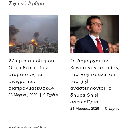
Σχετικά Άρθρα
27η μέρα πολέμου:
Οι δήμαρχοι της
Οι επιθέσεις δεν
Κωνσταντινούπολης,
σταματούν, το
του Beylikdüzü και
αίνιγμα των
του Şişli
διαπραγματεύσεων
αναστέλλονται, ο
δήμος Shişli
26 Μαρτίου, 2026
|
0 Σχόλια
σφετερίζεται
24 Μαρτίου, 2025
|
0 Σχόλια
Αφήστε ένα σχόλιο