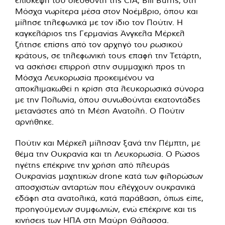
Μόσχα νωρίτερα μέσα στον Νοέμβριο, όπου και
μίλησε τηλεφωνικά με τον ίδιο τον Πούτιν. Η
καγκελάριος της Γερμανίας Άνγκελα Μέρκελ
ζήτησε επίσης από τον αρχηγό του ρωσικού
κράτους, σε τηλεφωνική τους επαφή την Τετάρτη,
να ασκήσει επιρροή στην συμμαχική προς τη
Μόσχα Λευκορωσία προκειμένου να
αποκλιμακωθεί η κρίση στα λευκορωσικά σύνορα
με την Πολωνία, όπου συνωθούνται εκατοντάδες
μετανάστες από τη Μέση Ανατολή. Ο Πούτιν
αρνήθηκε.
Πούτιν και Μέρκελ μίλησαν ξανά την Πέμπτη, με
θέμα την Ουκρανία και τη Λευκορωσία. Ο Ρώσος
ηγέτης επέκρινε την χρήση από πλευράς
Ουκρανίας μαχητικών drone κατά των φιλορώσων
αποσχιστών ανταρτών που ελέγχουν ουκρανικά
εδάφη στα ανατολικά, κατά παράβαση, όπως είπε,
προηγούμενων συμφωνιών, ενώ επέκρινε και τις
κινήσεις των ΗΠΑ στη Μαύρη Θάλασσα.