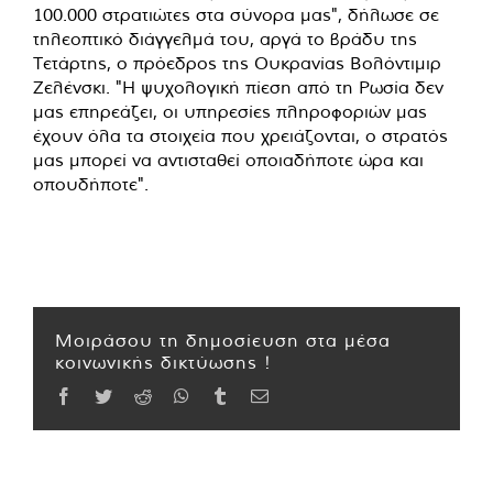
100.000 στρατιώτες στα σύνορα μας", δήλωσε σε
τηλεοπτικό διάγγελμά του, αργά το βράδυ της
Τετάρτης, ο πρόεδρος της Ουκρανίας Βολόντιμιρ
Ζελένσκι. "Η ψυχολογική πίεση από τη Ρωσία δεν
μας επηρεάζει, οι υπηρεσίες πληροφοριών μας
έχουν όλα τα στοιχεία που χρειάζονται, ο στρατός
μας μπορεί να αντισταθεί οποιαδήποτε ώρα και
οπουδήποτε".
Μοιράσου τη δημοσίευση στα μέσα
κοινωνικής δικτύωσης !
Facebook
Twitter
Reddit
WhatsApp
Tumblr
Email