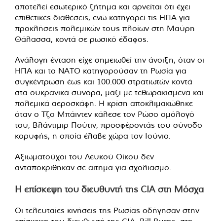
αποτελεί εσωτερικό ζήτημα και αρνείται ότι έχει
επιθετικές διαθέσεις, ενώ κατηγορεί τις ΗΠΑ για
προκλήσεις πολεμικών τους πλοίων στη Μαύρη
Θάλασσα, κοντά σε ρωσικό έδαφος.
Ανάλογη ένταση είχε σημειωθεί την άνοιξη, όταν οι
ΗΠΑ και το NATO κατηγορούσαν τη Ρωσία για
συγκέντρωση έως και 100.000 στρατιωτών κοντά
στα ουκρανικά σύνορα, μαζί με τεθωρακισμένα και
πολεμικά αεροσκάφη. Η κρίση αποκλιμακώθηκε
όταν ο Τζο Μπάιντεν κάλεσε τον Ρώσο ομόλογό
του, Βλάντιμιρ Πούτιν, προσφέροντάς του σύνοδο
κορυφής, η οποία έλαβε χώρα τον Ιούνιο.
Αξιωματούχοι του Λευκού Οίκου δεν
ανταποκρίθηκαν σε αίτημα για σχολιασμό.
Η επίσκεψη του διευθυντή της CIA στη Μόσχα
Οι τελευταίες κινήσεις της Ρωσίας οδήγησαν στην
επίσκεψη του διευθυντή της CIA, Bill Burns, στη