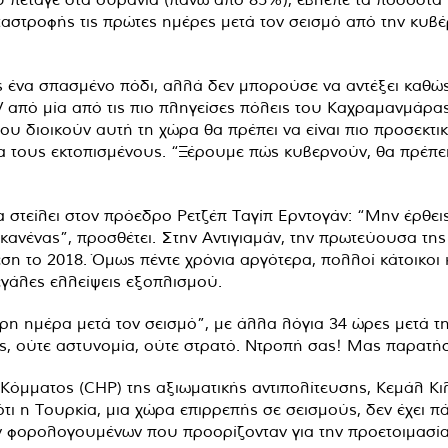
αστροφής τις πρώτες ημέρες μετά τον σεισμό από την κυβέρ
 ένα σπασμένο πόδι, αλλά δεν μπορούσε να αντέξει καθώς 
 από μία από τις πιο πληγείσες πόλεις του Καχραμανμάρα
 διοικούν αυτή τη χώρα θα πρέπει να είναι πιο προσεκτικο
ια τους εκτοπισμένους. “Ξέρουμε πώς κυβερνούν, θα πρέπει
α στείλει στον πρόεδρο Ρετζέπ Ταγίπ Ερντογάν: “Μην έρθε
κανένας”, προσθέτει. Στην Αντιγιαμάν, την πρωτεύουσα της
εση το 2018. Όμως πέντε χρόνια αργότερα, πολλοί κάτοικοι
εγάλες ελλείψεις εξοπλισμού.
τερη ημέρα μετά τον σεισμό”, με άλλα λόγια 34 ώρες μετά τ
ος, ούτε αστυνομία, ούτε στρατό. Ντροπή σας! Μας παρατήσ
όμματος (CHP) της αξιωματικής αντιπολίτευσης, Κεμάλ Κιλ
ι η Τουρκία, μια χώρα επιρρεπής σε σεισμούς, δεν έχει 
ν φορολογουμένων που προορίζονταν για την προετοιμασία