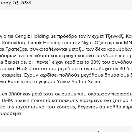
uary 10, 2023
ι για τις Cengiz Holding με πρόεδρο τον Μεχμέτ Τζενγκίζ, 
ζί Κολογλού, Limak Holding υπό τον Νιχάτ Οζντεμίρ και 
ας Τράπεζας, συγκαταλέγονται μεταξύ των δέκα κορυφαίω
οδομών ανά επένδυση και περιοχή και ανά επένδυση και πρ
ς δεκαετίας, οι “πέντε” είχαν κερδίσει το 30% του συνόλ
ουρκία. Η αξία αυτού του μεριδίου ήταν τουλάχιστον 30 
 εταιρείες. Έχουν κερδίσει πολλούς μεγάλους δημόσιους
α Eurasia και η γέφυρα Yavuz Sultan Selim.
 επιβλήθηκαν μετά τους σεισμούς που σκότωσαν περισσό
1999, η κακή ποιότητα κατασκευής παρέμεινε ένα ζήτημα. 
ρ της ταχύτητας και του κόστους, λέγοντας ότι πολλά κτίρι
κυρόδεμα.