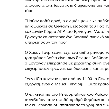
απουσία αποτελεσματικής διαχείρισης της κατ
τάση.
“Ήρθαν πολύ αργά, ο ανιψιός μου είχε απλώς
ηλικιωμένος σε ζωντανή μετάδοση του Fox TV
κυβερνών Κόμμα AKP του Ερντογάν. “Αυτοί που
Ερντογάν επισκέφτηκε ένα βιαστικά σκηνικό γ
υπηρετήσουν τον λαό”.
Ο Χακάν Τανριβέρντι έχει ένα απλό μήνυμα ν
τραυμάτισε βαθιά είναι πως δεν μας βοήθησε 
ο Ερντογάν επικράτησε με χαρακτηριστική άν
επιχειρήσεων έρευνας και διάσωσης και τις μ
“Δεν είδα κανέναν πριν από τις 14:00 τη δεύ
εξοργισμένος ο Μεμέτ Γιλντιρίμ. “Ούτε κράτ
Ο επικεφαλής του Ρεπουμπλικανικού Λαϊκού Κ
συνέβαλαν στον υψηλό αριθμό θυμάτων και ότ
την κυβέρνηση ότι σπατάλησε τα χρήματα τω