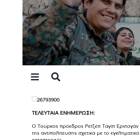
Skip
to
content
ΤΕΛΕΥΤΑΙΑ ΕΝΗΜΕΡΩΣΗ:
Ο Τούρκος πρόεδρος Ρετζέπ Ταγίπ Ερντογάν ε
της αντιπολίτευσης σχετικά με το εγκληματικό
καταστροφές.