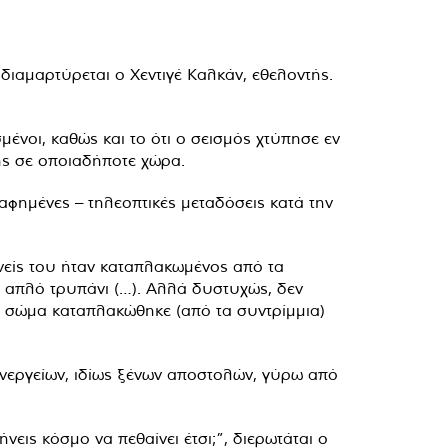
 διαμαρτύρεται ο Χεντιγέ Καλκάν, εθελοντής.
μένοι, καθώς και το ότι ο σεισμός χτύπησε εν
σης σε οποιαδήποτε χώρα.
αφημένες – τηλεοπτικές μεταδόσεις κατά την
ενείς του ήταν καταπλακωμένος από τα
α απλό τρυπάνι (…). Αλλά δυστυχώς, δεν
 σώμα καταπλακώθηκε (από τα συντρίμμια)
νεργείων, ιδίως ξένων αποστολών, γύρω από
νεις κόσμο να πεθαίνει έτσι;”, διερωτάται ο