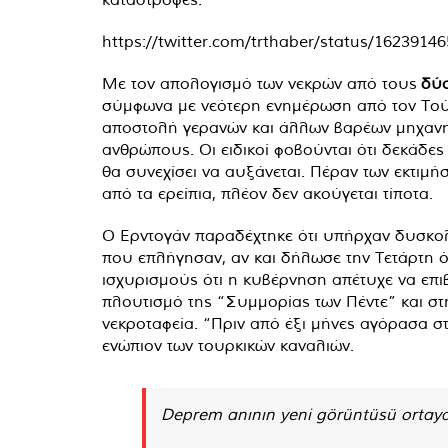
https://twitter.com/trthaber/status/1623
Με τον απολογισμό των νεκρών από τους
δύο
σύμφωνα με νεότερη ενημέρωση από τον Τούρ
αποστολή γερανών και άλλων βαρέων μηχανη
ανθρώπους. Οι ειδικοί φοβούνται ότι δεκάδες
θα συνεχίσει να αυξάνεται. Πέραν των εκτι
από τα ερείπια, πλέον δεν ακούγεται τίποτα.
Ο Ερντογάν παραδέχτηκε ότι υπήρχαν δυσκολ
που επλήγησαν, αν και δήλωσε την Τετάρτη ότ
ισχυρισμούς ότι η κυβέρνηση απέτυχε να επι
πλουτισμό της “Συμμορίας των Πέντε” και στ
νεκροταφεία. “Πριν από έξι μήνες αγόρασα σ
ενώπιον των τουρκικών καναλιών.
Deprem anının yeni görüntüsü ortaya 