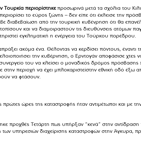
ν Τουρκία περιορίστηκε
προσωρινά μετά τα σχόλια του Κιλ
περιορίσει το εύρος ζώνης – δεν είπε ότι έκλεισε την πρόσ
έλαβε διαβεβαίωση από την τουρκική κυβένρηση ότι θα επαν
ντοπίσουν και να διαμοιραστούν τις διευθύνσεις ατόμων πα
τηριστεί εγκληματική η ενέργεια του Τούρκου πορέδρου.
απράξει ακόμα ένα. Θέλοντας να κερδίσει πόντους, έναντι 
 γελοιοποιήσει την κυβέρνηση, ο Ερντογάν αποφάσισε χτες να
ο συνεργείο του να κλείσει ο μοναδικός δρόμος πρόσβασης
στην περιοχή να έχει μπλοκαριστείστην εθνική οδό έξω από
ρούν να φτάσουν.
ς πρώτες ώρες της καταστροφής ήταν αντιμέτωποι και με την
κε προχθές Τετάρτη πως υπήρξαν “κενά” στην αντίδραση τ
η των υπηρεσιών διαχείρισης καταστροφών στην Άγκυρα, π