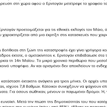
άρρευση στη χώρα αφού ο Ερντογάν μετέτρεψε το γραφείο 
Ερντογάν προετοιμάζεται για τις εθνικές εκλογές τον Μάιο, 
 χαρακτηρίζεται από μια έκρηξη στις κατασκευές που χαι
βοήθειας στη ζώνη της καταστροφής έχει γίνει γρήγορα κ
ος έκτοτε, ο αμετακίνητος κ. Ερντογάν επιβεβαίωσε στα τ
ρκία τη 14η Μαΐου. Το μικρό χρονικό περιθώριο που μεσολα
κοινό υποψήφιο. Αν και ορισμένοι δεν αποκλείουν το ενδεχ
 κατάσταση έκτακτης ανάγκης για τρεις μήνες. Οι αρχές υ
ς, ισχύος 7,8 βαθμών. Κάτοικοι συνεχίζουν να ψάχνουν επ
τα. Για όσους σώθηκαν, μένουν οι παγωμένοι δρόμοι. Ή, γ
 ευνοϊκή. Μετά την πτώση της δημοτικότητάς του που κατέ
 πέταγε στα ουράνια (πάνω από 85%), έβλεπε τα ποσοστά 