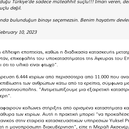
duğu Türkiye'de sadece müteahhit suçlu!!! İmarı veren, de
uçlu değil.
ğunda bulunduğun binayı seçemezsin. Benim hayatımı devl
ebruary 10, 2023
ι η έλλειψη εποπτείας, καθώς η διαδικασία κατασκευής μετ
τάν, επικεφαλής του υποκαταστήματος της Άγκυρας του Επι
ότι το υλικό είναι φτωχό”.
ρρευση 6.444 κτιρίων από περισσότερα από 11.000 που ανα
ς επιβίωσης των ανθρώπων κάτω από τα ερείπια, σύμφωνα με
σταντινούπολης. “Αντιμετωπίζουμε μια εξαιρετική καταστροφ
ερη”.
ότι αφαιρούν κολώνες στήριξης από ορισμένα καταστήματα 
αράθυρα των κτιρίων. Αυτή η πρακτική μπορεί “να προκαλέσε
ικός στην εταιρεία κατασκευαστικών υπηρεσιών Yuksel Pr
τή η μονοπρόσωπη διακυβέρνηση”, είπε η Μεράλ Ακσενέρ,