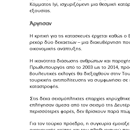
Κόμματος Iyi, ισχυριζόμενη μια θεσμική κατ
εξουσίας.
Άργησαν
Η κριτική για τις κατασκευές έρχεται καθώς ο 
ρεκόρ δύο δεκαετιών – μια διακυβέρνηση που
οικονομικής ανάπτυξης.
Η ικανότητα διάσωσης ανθρώπων και παροχής 
Πρωθυπουργός από το 2003 ως το 2014, πρόεδρ
βουλευτικές εκλογές θα διεξαχθούν στην Του
τουρκικής αντιπολίτευσης να συμφωνήσει σε 
καταστροφής.
Στις δέκα σεισμόπληκτες επαρχίες κηρύχθηκε
επλήγησαν άμεσα από τον σεισμό της Δευτέρα
περισσότερες φορές, δεν βρίσκουν παρά πτώμα
Για τον τούρκο πρόεδρο, η συγκυρία έμοιαζε
οικονομικής κρίσης και του πληθωρισμού που