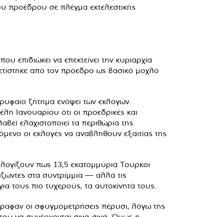
του προέδρου σε πλέγμα εκτελεστικής
όπου επιδιώκει να επεκτείνει την κυριαρχία
ρετίστηκε από τον πρόεδρο ως βασικό μοχλό
ορυφαίο ζήτημα ενόψει των εκλογών.
έλη Ιανουαρίου ότι οι προεδρικές και
βεί ελαχιστοποιεί τα περιθώρια της
όμενο οι εκλογές να αναβληθούν εξαιτίας της
πολογίζουν πως 13,5 εκατομμύρια Τούρκοι
ιζώντες στα συντρίμμια — αλλά τις
ια τους πιο τυχερούς, τα αυτοκίνητά τους.
γραφαν οι σφυγμομετρήσεις πέρυσι, λόγω της
του να συνέρχονται σιγά-σιγά. Όμως η