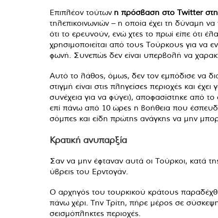
Επιπλέον τούτων
η πρόσβαση στο Twitter στη
τηλεπικοινωνιών – η οποία έχει τη δύναμη να 
ότι το ερευνούν, ενώ χτες το πρωί είπε ότι 
χρησιμοποιείται από τους Τούρκους για να ε
φωνή. Συνεπώς δεν είναι υπερβολή να χαρακ
Αυτό το λάθος, όμως, δεν τον εμπόδισε να δι
στιγμή είναι στις πληγείσες περιοχές και έχει
συνέχεια για να φύγει), αποφασίστηκε από τ
επί πάνω από 10 ώρες η βοήθεια που έσπευδε 
σόμπες και είδη πρώτης ανάγκης να μην μπο
Κρατική ανυπαρξία
Σαν να μην έφταναν αυτά οι Τούρκοι, κατά τη
ύβρεις του Ερντογάν.
Ο αρχηγός του τουρκικού κράτους παραδέχθη
πάνω χέρι. Την Τρίτη, πήρε μέρος σε σύσκεψ
σεισμόπληκτες περιοχές.