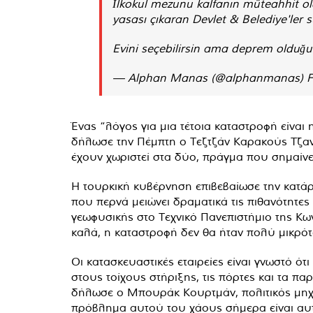
İlkokul mezunu kalfanın müteahhit ol
yasası çıkaran Devlet & Belediye'ler s
Evini seçebilirsin ama deprem oldu
— Alphan Manas (@alphanmanas)
F
Ένας “λόγος για μια τέτοια καταστροφή είνα
δήλωσε την Πέμπτη ο Τεζτζάν Καρακούς Τζαν
έχουν χωριστεί στα δύο, πράγμα που σημαίνει 
Η τουρκική κυβέρνηση επιβεβαίωσε την κατά
που περνά μειώνει δραματικά τις πιθανότητε
γεωφυσικής στο Τεχνικό Πανεπιστήμιο της Κων
καλά, η καταστροφή δεν θα ήταν πολύ μικρότ
Οι κατασκευαστικές εταιρείες είναι γνωστό 
στους τοίχους στήριξης, τις πόρτες και τα π
δήλωσε ο Μπουράκ Κουρτμάν, πολιτικός μηχαν
πρόβλημα αυτού του χάους σήμερα είναι αυ