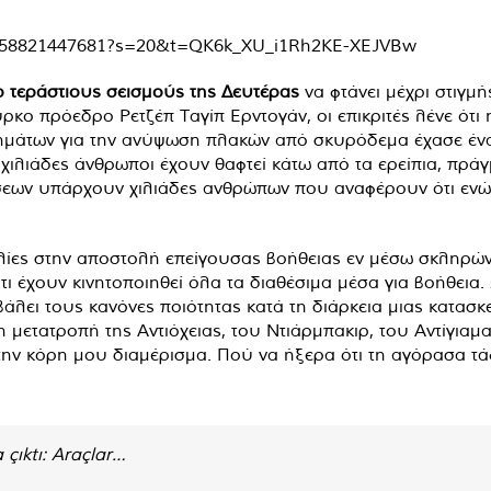
914658821447681?s=20&t=QK6k_XU_i1Rh2KE-XEJVBw
 τεράστιους σεισμούς της Δευτέρας
να φτάνει μέχρι στιγμή
κο πρόεδρο Ρετζέπ Ταγίπ Ερντογάν, οι επικριτές λένε ότι
μάτων για την ανύψωση πλακών από σκυρόδεμα έχασε ένα 
 χιλιάδες άνθρωποι έχουν θαφτεί κάτω από τα ερείπια, πρά
μήσεων υπάρχουν χιλιάδες ανθρώπων που αναφέρουν ότι ενώ
ίες στην αποστολή επείγουσας βοήθειας εν μέσω σκληρών χ
ι έχουν κινητοποιηθεί όλα τα διαθέσιμα μέσα για βοήθεια.
βάλει τους κανόνες ποιότητας κατά τη διάρκεια μιας κατα
η μετατροπή της Αντιόχειας, του Ντιάρμπακιρ, του Αντίγι
την κόρη μου διαμέρισμα. Πού να ήξερα ότι τη αγόρασα τ
çıktı: Araçlar…