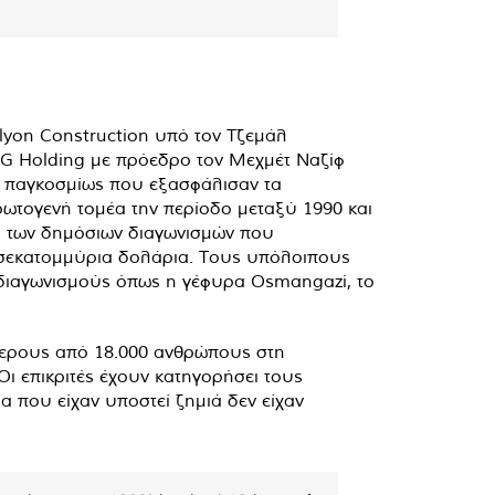
Kalyon Construction υπό τον Τζεμάλ
MNG Holding με πρόεδρο τον Μεχμέτ Ναζίφ
ν παγκοσμίως που εξασφάλισαν τα
ωτογενή τομέα την περίοδο μεταξύ 1990 και
ου των δημόσιων διαγωνισμών που
δισεκατομμύρια δολάρια. Τους υπόλοιπους
 διαγωνισμούς όπως η γέφυρα Osmangazi, το
τερους από 18.000 ανθρώπους στη
Οι επικριτές έχουν κατηγορήσει τους
α που είχαν υποστεί ζημιά δεν είχαν