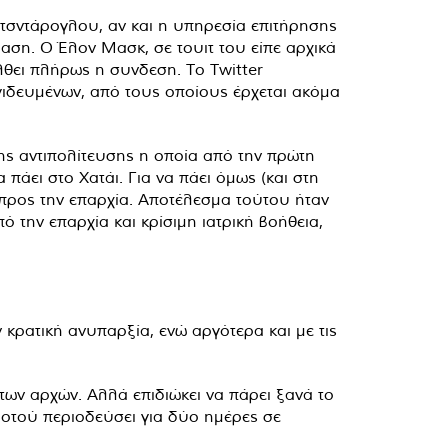
ιτσντάρογλου, αν και η υπηρεσία επιτήρησης
βαση. Ο Έλον Μασκ, σε τουιτ του είπε αρχικά
έλθει πλήρως η συνδεση. Το Twitter
γιδευμένων, από τους οποίους έρχεται ακόμα
της αντιπολίτευσης η οποία από την πρώτη
 πάει στο Χατάι. Για να πάει όμως (και στη
 προς την επαρχία. Αποτέλεσμα τούτου ήταν
 την επαρχία και κρίσιμη ιατρική βοήθεια,
 κρατική ανυπαρξία, ενώ αργότερα και με τις
ων αρχών. Αλλά επιδιώκει να πάρει ξανά το
ροτού περιοδεύσει για δύο ημέρες σε