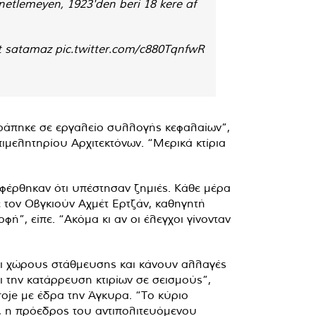
netlemeyen, 1923'den beri 18 kere af
et satamaz
pic.twitter.com/c880TqnfwR
ατράπηκε σε εργαλείο συλλογής κεφαλαίων”,
μελητηρίου Αρχιτεκτόνων. “Μερικά κτίρια
φέρθηκαν ότι υπέστησαν ζημιές. Κάθε μέρα
 τον Οβγκιούν Αχμέτ Ερτζάν, καθηγητή
ή”, είπε. “Ακόμα κι αν οι έλεγχοι γίνονταν
και χώρους στάθμευσης και κάνουν αλλαγές
ι την κατάρρευση κτιρίων σε σεισμούς”,
oje με έδρα την Άγκυρα. “Το κύριο
 η πρόεδρος του αντιπολιτευόμενου