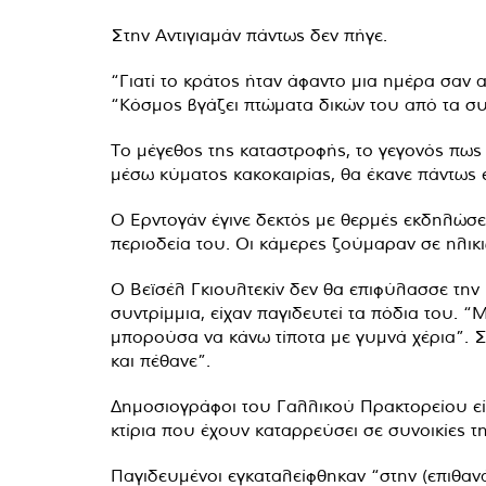
Στην Αντιγιαμάν πάντως δεν πήγε.
“Γιατί το κράτος ήταν άφαντο μια ημέρα σαν α
“Κόσμος βγάζει πτώματα δικών του από τα συ
Το μέγεθος της καταστροφής, το γεγονός πως 
μέσω κύματος κακοκαιρίας, θα έκανε πάντως ε
Ο Ερντογάν έγινε δεκτός με θερμές εκδηλώσε
περιοδεία του. Οι κάμερες ζούμαραν σε ηλικ
Ο Βεϊσέλ Γκιουλτεκίν δεν θα επιφύλασσε την
συντρίμμια, είχαν παγιδευτεί τα πόδια του.
μπορούσα να κάνω τίποτα με γυμνά χέρια”. 
και πέθανε”.
Δημοσιογράφοι του Γαλλικού Πρακτορείου εί
κτίρια που έχουν καταρρεύσει σε συνοικίες τη
Παγιδευμένοι εγκαταλείφθηκαν “στην (επιθανάτ