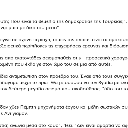
υτή; Πού είναι τα θεμέλια της δημοκρατίας της Τουρκίας;”,
ντρίμμια με δικά του μέσα”.
έγινε σε αχανή περιοχή, τομείς της οποίας είναι απομακρυσ
ξαιρετικά περίπλοκες τις επιχειρήσεις έρευνας και διάσω
ις από εκατοντάδες σεισμοπαθείς στις – προσεκτικά χορογρ
ιωμένη που έκλαιγε στον ώμο του σε μια από αυτές.
 ίδια αντιμετώπιση στον πρόεδρο του. Ένας από τους συγγ
 “Μιλάγαμε μέχρι το πρωί. Θα μπορούσα να τον βγάλω με έν
Στον δεύτερο μεγάλο σεισμό που ακολούθησε, “όλο του το
δαν χθες Πέμπτη μηχανήματα έργου και μέλη σωστικών συ
ς Αντιγιαμάν.
ια) αγωνία μέσα στο κρύο”, λέει. “Δεν είναι αμαρτία να αφή