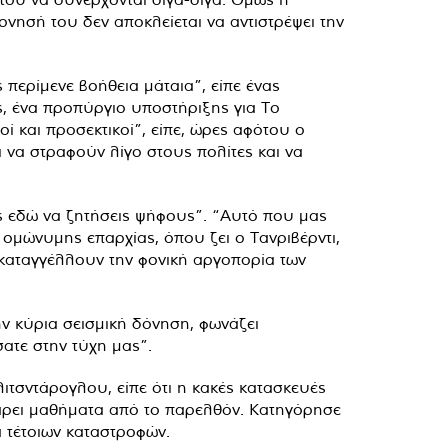
νησή του δεν αποκλείεται να αντιστρέψει την
περίμενε βοήθεια μάταια”, είπε ένας
ς, ένα προπύργιο υποστήριξης για Το
ί και προσεκτικοί”, είπε, ώρες αφότου ο
 να στραφούν λίγο στους πολίτες και να
ις εδώ να ζητήσεις ψήφους”. “Αυτό που μας
 ομώνυμης επαρχίας, όπου ζει ο Τανριβέρντι,
 καταγγέλλουν την φονική αργοπορία των
ην κύρια σεισμική δόνηση, φωνάζει
ατε στην τύχη μας”.
ιτσντάρογλου, είπε ότι η κακές κατασκευές
πάρει μαθήματα από το παρελθόν. Κατηγόρησε
 τέτοιων καταστροφών.