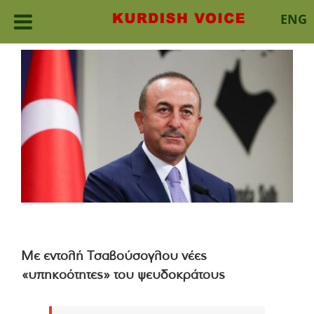
ENG
Skip
to
content
Mε εντολή Τσαβούσογλου νέες
«υπηκοότητες» του ψευδοκράτους