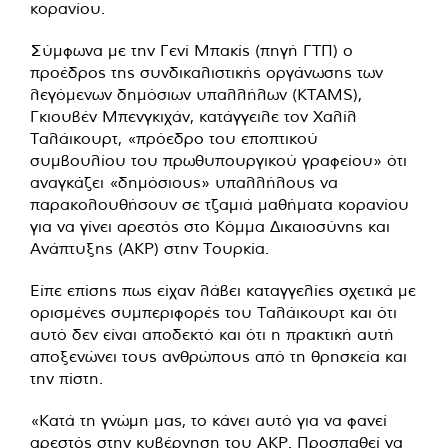
κορανίου.
Σύμφωνα με την Γενί Μπακίς (πηγή ΓΤΠ) ο
προέδρος της συνδικαλιστικής οργάνωσης των
λεγόμενων δημόσιων υπαλλήλων (KTAMS),
Γκιουβέν Μπενγκιχάν, κατάγγειλε τον Χαλίλ
Ταλάικουρτ, «πρόεδρο του εποπτικού
συμβουλίου του πρωθυπουργικού γραφείου» ότι
αναγκάζει «δημόσιους» υπαλλήλους να
παρακολουθήσουν σε τζαμιά μαθήματα κορανίου
για να γίνει αρεστός στο Κόμμα Δικαιοσύνης και
Ανάπτυξης (ΑΚΡ) στην Τουρκία.
Είπε επίσης πως είχαν λάβει καταγγελίες σχετικά με
ορισμένες συμπεριφορές του Ταλάικουρτ και ότι
αυτό δεν είναι αποδεκτό και ότι η πρακτική αυτή
αποξενώνει τους ανθρώπους από τη θρησκεία και
την πίστη.
«Κατά τη γνώμη μας, το κάνει αυτό για να φανεί
αρεστός στην κυβέρνηση του ΑΚΡ. Προσπαθεί να