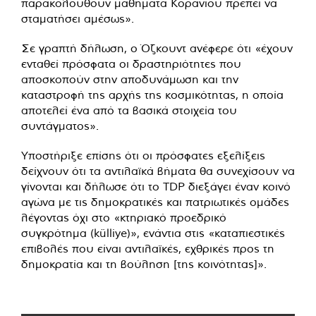
παρακολουθούν μαθήματα Κορανίου πρέπει να
σταματήσει αμέσως».
Σε γραπτή δήλωση, ο Όζκουντ ανέφερε ότι «έχουν
ενταθεί πρόσφατα οι δραστηριότητες που
αποσκοπούν στην αποδυνάμωση και την
καταστροφή της αρχής της κοσμικότητας, η οποία
αποτελεί ένα από τα βασικά στοιχεία του
συντάγματος».
Υποστήριξε επίσης ότι οι πρόσφατες εξελίξεις
δείχνουν ότι τα αντιλαϊκά βήματα θα συνεχίσουν να
γίνονται και δήλωσε ότι το TDP διεξάγει έναν κοινό
αγώνα με τις δημοκρατικές και πατριωτικές ομάδες
λέγοντας όχι στο «κτηριακό προεδρικό
συγκρότημα (külliye)», ενάντια στις «καταπιεστικές
επιβολές που είναι αντιλαϊκές, εχθρικές προς τη
δημοκρατία και τη βούληση [της κοινότητας]».