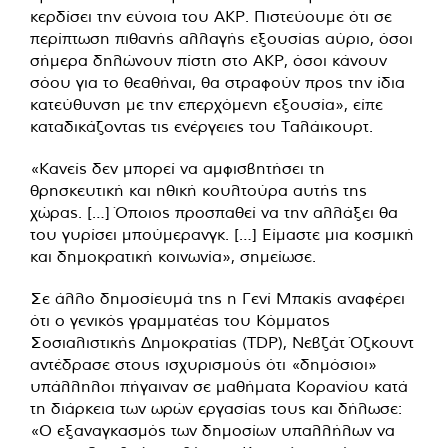
κερδίσει την εύνοια του ΑΚΡ. Πιστεύουμε ότι σε
περίπτωση πιθανής αλλαγής εξουσίας αύριο, όσοι
σήμερα δηλώνουν πίστη στο ΑΚΡ, όσοι κάνουν
σόου για το θεαθήναι, θα στραφούν προς την ίδια
κατεύθυνση με την επερχόμενη εξουσία», είπε
καταδικάζοντας τις ενέργειες του Ταλάικουρτ.
«Κανείς δεν μπορεί να αμφισβητήσει τη
θρησκευτική και ηθική κουλτούρα αυτής της
χώρας. […] Όποιος προσπαθεί να την αλλάξει θα
του γυρίσει μπούμερανγκ. […] Είμαστε μια κοσμική
και δημοκρατική κοινωνία», σημείωσε.
Σε άλλο δημοσίευμά της η Γενί Μπακίς αναφέρει
ότι ο γενικός γραμματέας του Κόμματος
Σοσιαλιστικής Δημοκρατίας (TDP), Νεβζάτ Όζκουντ
αντέδρασε στους ισχυρισμούς ότι «δημόσιοι»
υπάλληλοι πήγαιναν σε μαθήματα Κορανίου κατά
τη διάρκεια των ωρών εργασίας τους και δήλωσε:
«Ο εξαναγκασμός των δημοσίων υπαλλήλων να