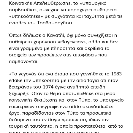
Κοινοτικής Απελευθέρωσης, το «υπουργικό
συμβούλιο», συνέχισε να παραχωρεί αυθαίρετα
«υπηκοότητες» με συχνότητα και ταχύτητα μετά τις
εντολές του Τσαβούσογλου.
Όπως δήλωσε ο Κανατλί, όχι μόνο συνεχίζεται η
αυθαίρετη χορήγηση «ιθαγένειας», αλλά και δεν
είναι γραμμένα με πληρότητα και ακρίβεια τα
στοιχεία των προσώπων στις αποφάσεις που
λαμβάνονται.
«Το γεγονός ότι ένα άτομο που γεννήθηκε το 1983
έλαβε την υπηκοότητα με την αιτιολογία ότι ήταν
βετεράνος του 1974 έγινε αντιληπτό επειδή
ξεχώριζε. Όταν το θέμα αποτυπώθηκε στα μέσα
κοινωνικής δικτύωσης και στον Τύπο, το υπουργείο
εσωτερικών υπέγραψε ένα άλλο σκανδαλώδες
έργο, παραδίδοντας στον Τύπο τα προσωπικά
δεδομένα του εν λόγω προσώπου, ιδίως την
τουρκική ταυτότητα, η οποία προστατεύεται από το
νόμο, και ενημερώνοντας ότι έκαναν ένα