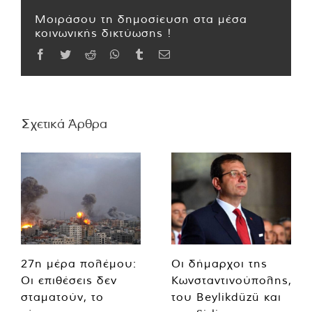
Μοιράσου τη δημοσίευση στα μέσα
κοινωνικής δικτύωσης !
Facebook
Twitter
Reddit
WhatsApp
Tumblr
Email
Σχετικά Άρθρα
27η μέρα πολέμου:
Οι δήμαρχοι της
Οι επιθέσεις δεν
Κωνσταντινούπολης,
σταματούν, το
του Beylikdüzü και