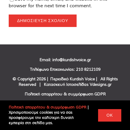
browser for the next time I comment.
Email:
info@kurdishvoice.gr
Τηλέφωνο Επικοινωνίας:
210 8212109
© Copyright
2026 | Περιοδικό Kurdish Voice | All Rights
Reserved | Κατασκευή Ιστοσελίδας
Vdesigns.gr
Πολιτική απορρήτου & συμμόρφωση GDPR
Πολιτική απορρήτου & συμμόρφωση GDPR
|
Χρησιμοποιούμε cookies για να σας
Facebook
Twitter
YouTube
OK
προσφέρουμε την καλύτερη δυνατή
εμπειρία στη σελίδα μας.