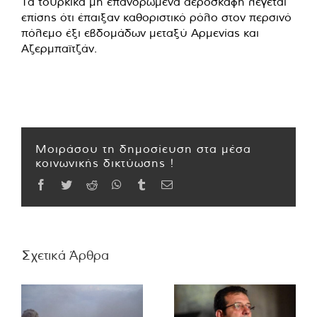
Τα τουρκικά μη επανδρωμένα αεροσκάφη λέγεται
επίσης ότι έπαιξαν καθοριστικό ρόλο στον περσινό
πόλεμο έξι εβδομάδων μεταξύ Αρμενίας και
Αζερμπαϊτζάν.
Μοιράσου τη δημοσίευση στα μέσα
κοινωνικής δικτύωσης !
Facebook
Twitter
Reddit
WhatsApp
Tumblr
Email
Σχετικά Άρθρα