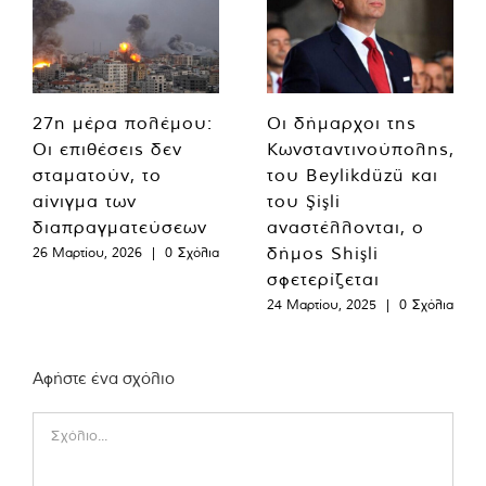
27η μέρα πολέμου:
Οι δήμαρχοι της
Οι επιθέσεις δεν
Κωνσταντινούπολης,
σταματούν, το
του Beylikdüzü και
αίνιγμα των
του Şişli
διαπραγματεύσεων
αναστέλλονται, ο
δήμος Shişli
26 Μαρτίου, 2026
|
0 Σχόλια
σφετερίζεται
24 Μαρτίου, 2025
|
0 Σχόλια
Αφήστε ένα σχόλιο
Comment