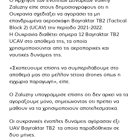
Ο Αρχηγός των Ενόπλων Δυνάμεων Valeriy
Zaluzny είπε στους δημοσιογράφους ότι η
Ουκρανία σχεδιάζει να αγοράσει τα μη
επανδρωμένα αεροσκάφη Bayraktar TB2 (Tactical
Block 2) (UCAV) την περίοδο 2021-2022.
Η Ουκρανία διαθέτει σήμερα 12 Bayraktar TB2
UCAV στο απόθεμά της, τα οποία
χρησιμοποιούνται από τις αεροπορικές και
ναυτικές δυνάμεις της.
«Σκοπεύουμε επίσης να συμπεριλάβουμε στο
απόθεμά μας στο μέλλον τέτοια drones όπως η
εγχώρια παραγωγή», είπε.
Ο Zaluzny υπογράμμισε επίσης ότι δεν αρκεί να τα
αγοράζουμε μόνο, σημειώνοντας ότι πρέπει να
μάθουν να τα χρησιμοποιούν αποτελεσματικά.
Οι ουκρανικές ένοπλες δυνάμεις αγόρασαν έξι
UAV Bayraktar TB2 τα οποία παραδόθηκαν σε
δύο μήνες.