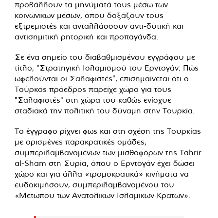
προβάλλουν τα μηνύματά τους μέσω των
κοινωνικών μέσων, όπου δοξάζουν τους
εξτρεμιστές και ανταλλάσσουν αντι-δυτική και
αντισημιτική ρητορική και προπαγάνδα.
Σε ένα σημείο του διαβαθμισμένου εγγράφου με
τίτλο, "Στρατηγική Ισλαμισμού του Ερντογάν: Πώς
ωφελούνται οι Σαλαφιστές", επισημαίνεται ότι ο
Τούρκος πρόεδρος παρείχε χώρο για τους
"Σαλαφιστές" στη χώρα του καθώς ενίσχυε
σταδιακά την πολιτική του δύναμη στην Τουρκία.
Το έγγραφο ρίχνει φως και στη σχέση της Τουρκίας
με ορισμένες παρακρατικές ομάδες,
συμπεριλαμβανομένων των μισθοφόρων της Tahrir
al-Sham στη Συρία, όπου ο Ερντογάν έχει δώσει
χώρο και για άλλα «τρομοκρατικά» κινήματα να
ευδοκιμήσουν, συμπεριλαμβανομένου του
«Μετώπου των Ανατολικών Ισλαμικών Κρατών».