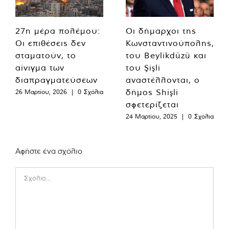
27η μέρα πολέμου:
Οι δήμαρχοι της
Οι επιθέσεις δεν
Κωνσταντινούπολης,
σταματούν, το
του Beylikdüzü και
αίνιγμα των
του Şişli
διαπραγματεύσεων
αναστέλλονται, ο
δήμος Shişli
26 Μαρτίου, 2026
|
0 Σχόλια
σφετερίζεται
24 Μαρτίου, 2025
|
0 Σχόλια
Αφήστε ένα σχόλιο
Comment